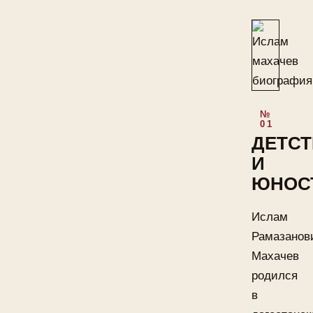
ДЕТС
И
ЮНОС
Ислам
Рамазанов
Махачев
родился
в