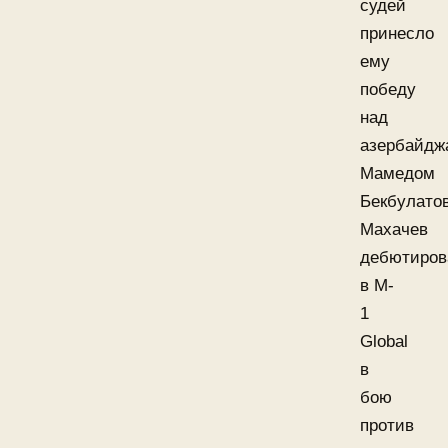
судей
принесло
ему
победу
над
азербайдж
Мамедом
Бекбулато
Махачев
дебютиров
в M-
1
Global
в
бою
против