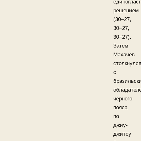
единоглас
решением
(30−27,
30−27,
30−27).
Затем
Махачев
столкнулс
с
бразильск
обладател
чёрного
пояса
по
джиу-
джитсу