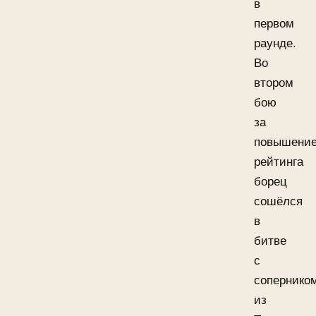
в
первом
раунде.
Во
втором
бою
за
повышени
рейтинга
борец
сошёлся
в
битве
с
сопернико
из