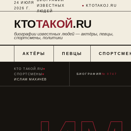
24 ИЮЛЯ
ИЗВЕСТНЫХ
●
KTOTAKOJ.RU
2026 Г.
ЛЮДЕЙ
КТО
ТАКОЙ
.RU
биографии известных людей — актёры, певцы,
спортсмены, политики
АКТЁРЫ
ПЕВЦЫ
СПОРТСМЕ
КТО ТАКОЙ.RU
■
СПОРТСМЕНЫ
■
БИОГРАФИЯ
№ 0747
ИСЛАМ МАХАЧЕВ