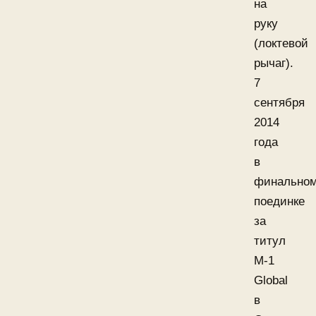
на
руку
(локтевой
рычаг).
7
сентября
2014
года
в
финально
поединке
за
титул
M-1
Global
в