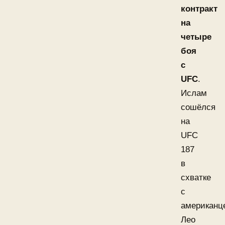
контракт
на
четыре
боя
с
UFC
.
Ислам
сошёлся
на
UFC
187
в
схватке
с
американц
Лео