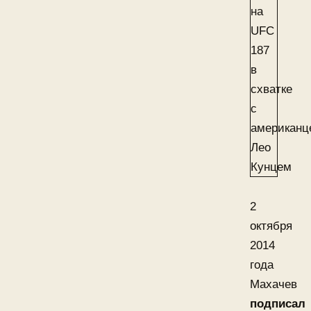
2
октября
2014
года
Махачев
подписал