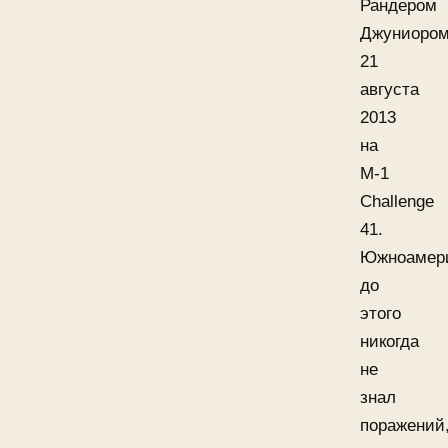
Рандером
Джуниоро
21
августа
2013
на
M-1
Challenge
41.
Южноамер
до
этого
никогда
не
знал
поражений