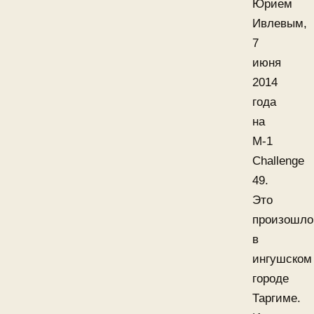
Юрием
Ивлевым,
7
июня
2014
года
на
M-1
Challenge
49.
Это
произошло
в
ингушском
городе
Таргиме.