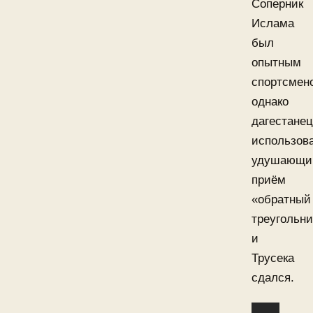
Соперник
Ислама
был
опытным
спортсмен
однако
дагестанец
использов
удушающи
приём
«обратный
треугольни
и
Трусека
сдался.