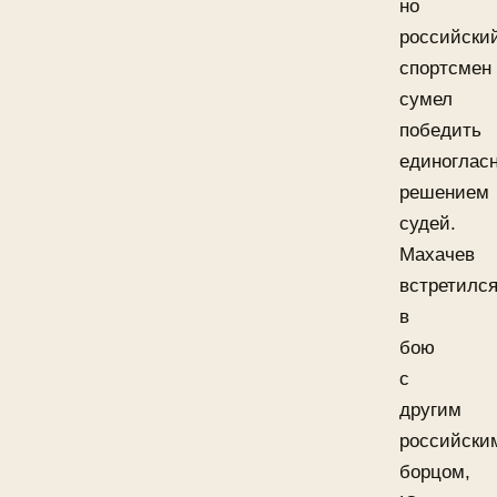
но
российски
спортсмен
сумел
победить
единоглас
решением
судей.
Махачев
встретилс
в
бою
с
другим
российски
борцом,