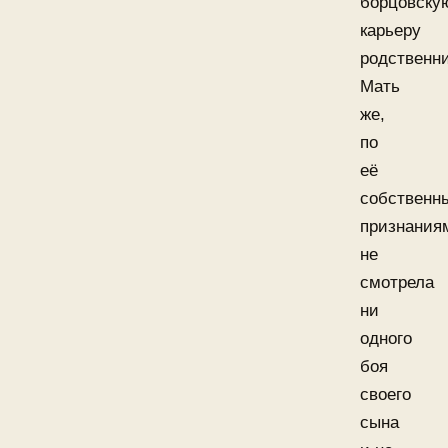
борцовску
карьеру
родственни
Мать
же,
по
её
собственн
признания
не
смотрела
ни
одного
боя
своего
сына