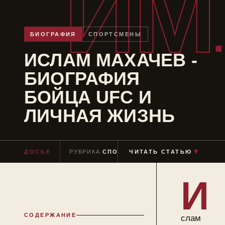
ИМ
БИОГРАФИЯ
СПОРТСМЕНЫ
ИСЛАМ МАХАЧЕВ -
БИОГРАФИЯ
БОЙЦА UFC И
ЛИЧНАЯ ЖИЗНЬ
▼
ДОСЬЕ
РУБРИКА
СПОРТСМЕНЫ
ЧИТАТЬ СТАТЬЮ
ЧТЕНИЕ
≈ 9 МИ
И
СОДЕРЖАНИЕ
слам