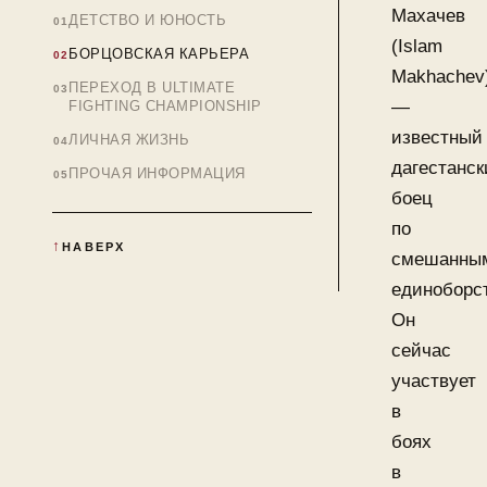
Махачев
ДЕТСТВО И ЮНОСТЬ
(Islam
БОРЦОВСКАЯ КАРЬЕРА
Makhachev
ПЕРЕХОД В ULTIMATE
—
FIGHTING CHAMPIONSHIP
известный
ЛИЧНАЯ ЖИЗНЬ
дагестанск
ПРОЧАЯ ИНФОРМАЦИЯ
боец
по
НАВЕРХ
смешанны
единоборс
Он
сейчас
участвует
в
боях
в