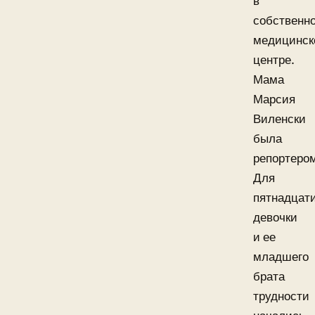
в
собственн
медицинск
центре.
Мама
Марсия
Виленски
была
репортеро
Для
пятнадцат
девочки
и ее
младшего
брата
трудности