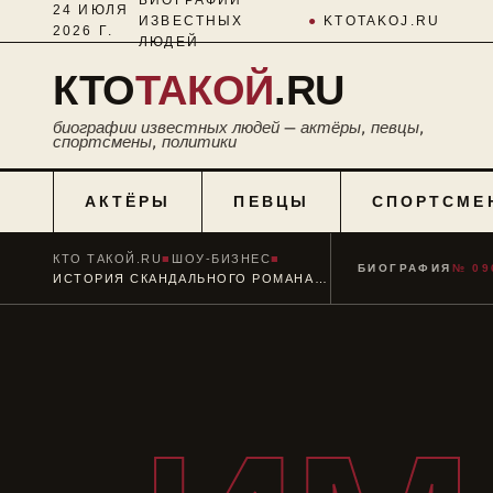
24 ИЮЛЯ
ИЗВЕСТНЫХ
●
KTOTAKOJ.RU
2026 Г.
ЛЮДЕЙ
КТО
ТАКОЙ
.RU
биографии известных людей — актёры, певцы,
спортсмены, политики
АКТЁРЫ
ПЕВЦЫ
СПОРТСМЕ
КТО ТАКОЙ.RU
■
ШОУ-БИЗНЕС
■
БИОГРАФИЯ
№ 09
ИСТОРИЯ СКАНДАЛЬНОГО РОМАНА МОНИКИ ЛЕВИНСКИ