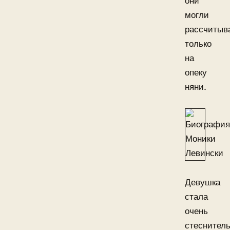
они
могли
рассчитыв
только
на
опеку
няни.
Девушка
стала
очень
стеснитель