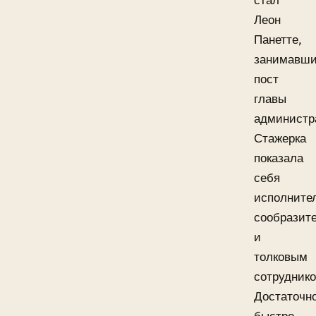
стал
Леон
Панетте,
занимавш
пост
главы
администр
Стажерка
показала
себя
исполните
сообразит
и
толковым
сотруднико
Достаточн