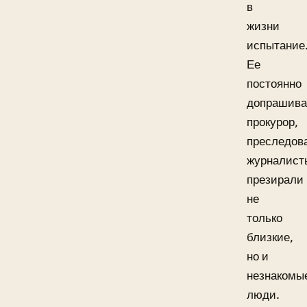
в
жизни
испытание
Ее
постоянно
допрашив
прокурор,
преследов
журналист
презирали
не
только
близкие,
но и
незнакомы
люди.