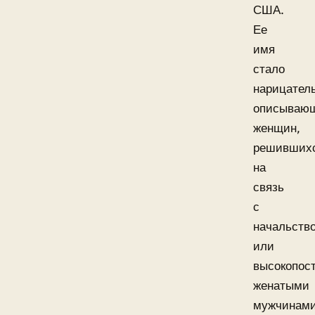
США.
Ее
имя
стало
нарицател
описываю
женщин,
решивших
на
связь
с
начальств
или
высокопос
женатыми
мужчинами