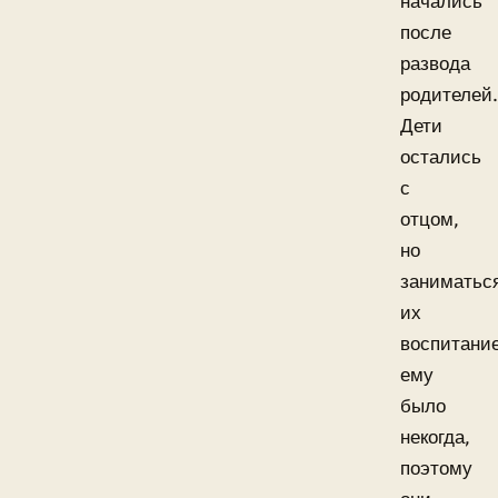
начались
после
развода
родителей.
Дети
остались
с
отцом,
но
заниматьс
их
воспитани
ему
было
некогда,
поэтому