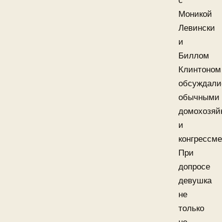
с
Моникой
Левински
и
Биллом
Клинтоном
обсуждали
обычными
домохозяй
и
конгрессм
При
допросе
девушка
не
только