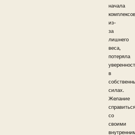
начала
комплексо
из-
за
лишнего
веса,
потеряла
увереннос
в
собственн
силах.
Желание
справитьс
со
своими
внутренни