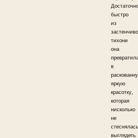
Достаточн
быстро
из
застенчив
тихони
она
превратил
в
раскованн
яркую
красотку,
которая
нисколько
не
стеснялас
выглядеть