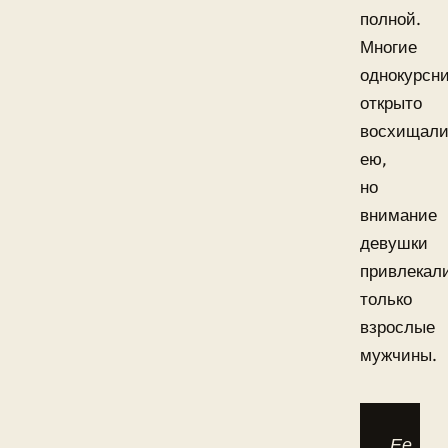
полной.
Многие
однокурсн
открыто
восхищали
ею,
но
внимание
девушки
привлекал
только
взрослые
мужчины.
Ее