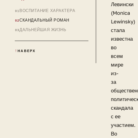
Левински
ВОСПИТАНИЕ ХАРАКТЕРА
(Monica
СКАНДАЛЬНЫЙ РОМАН
Lewinsky)
стала
ДАЛЬНЕЙШАЯ ЖИЗНЬ
известна
во
НАВЕРХ
всем
мире
из-
за
обществен
политическ
скандала
с ее
участием.
Во