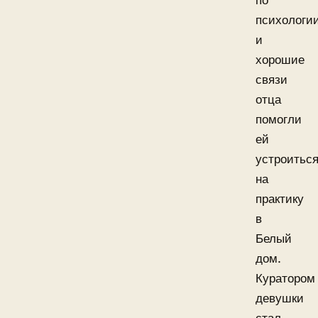
по
психологи
и
хорошие
связи
отца
помогли
ей
устроитьс
на
практику
в
Белый
дом.
Куратором
девушки