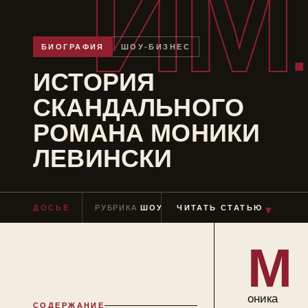
ИМ
БИОГРАФИЯ
ШОУ-БИЗНЕС
ИСТОРИЯ
СКАНДАЛЬНОГО
РОМАНА МОНИКИ
ЛЕВИНСКИ
ДОСЬЕ
РУБРИКА
ШОУ-БИЗНЕС
ЧИТАТЬ СТАТЬЮ
ЧТЕНИЕ
≈ 6 МИ
▼
М
оника
СОДЕРЖАНИЕ