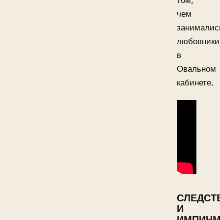
том,
чем
занималис
любовники
в
Овальном
кабинете.
СЛЕДСТ
И
ИМПИЧМ