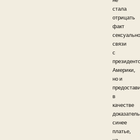
не
стала
отрицать
факт
сексуальн
связи
с
президент
Америки,
но и
предостав
в
качестве
доказатель
синее
платье,