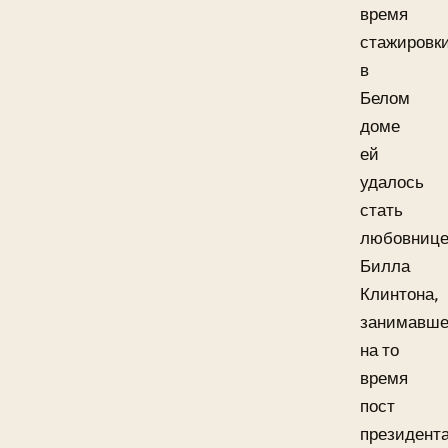
время
стажировк
в
Белом
доме
ей
удалось
стать
любовниц
Билла
Клинтона,
занимавше
на то
время
пост
президент