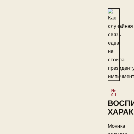
ВОСП
ХАРАК
Моника