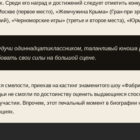
. Среди его наград и достижений следует отметить кон
Москве (первое место), «Жемчужина Крыма» (Гран-при з
ий), «Черноморские игры» (третье и второе места), «Юрм
удучи одиннадцатиклассником, таланливый юноша
овать свои силы на большой сцене.
я смелости, приехав на кастинг знаменитого шоу «Фабри
дьи не смогли по достоинству оценить выдающиеся спос
 участии. Впрочем, этот печальный момент в биографии н
ициях.