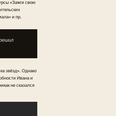
курсы «Зажги свою
рительских
ала» и пр.
 решил
ка звёзд». Однако
обности Ивана и
икак не сказался