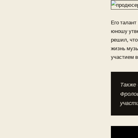
Его талант
юношу утве
решил, что
жизнь музы
участием в
Также 
Фролов
участи