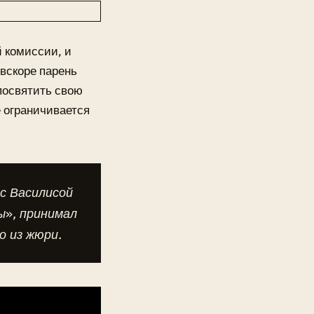
 комиссии, и
вскоре парень
посвятить свою
е ограничивается
 с Василисой
ы», принимал
о из жюри.