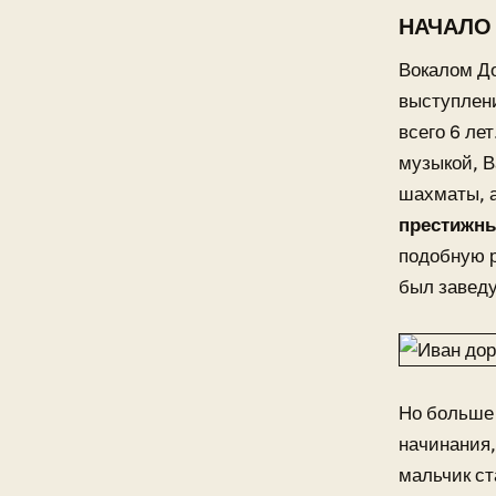
НАЧАЛО
Вокалом До
выступлени
всего 6 ле
музыкой, В
шахматы, 
престижны
подобную р
был заведу
Но больше 
начинания,
мальчик ст