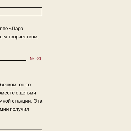
уппе «Пара
ным творчеством,
бёнком, он со
вместе с детьми
мной станции. Эта
ёмин получил