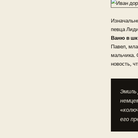
Изначально
певца Лид
Ваню в шк
Павел, мла
мальчика. 
новость, ч
Эмиль 
немцем
«колю
его пр