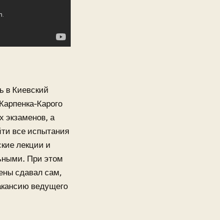
ь в Киевский
 Карпенка-Карого
х экзаменов, а
йти все испытания
ские лекции и
ьными. При этом
мены сдавал сам,
вакансию ведущего