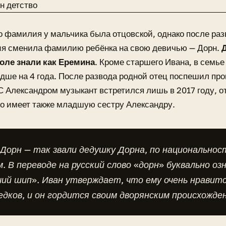
 фамилия у мальчика была отцовской, однако после раз
ия сменила фамилию ребёнка на свою девичью — Дорн.
Д
оле знали как Еремина
. Кроме старшего Ивана, в семье
дше на 4 года. После развода родной отец поспешил про
С Александром музыкант встретился лишь в 2017 году, от
то имеет также младшую сестру Александру.
Дорн — так звали дедушку Дорна, по национальнос
. В переводе на русский слово «дорн» буквально оз
чий шип». Иван утверждает, что ему очень нравит
едков, и он гордится своим дворянским происхожде