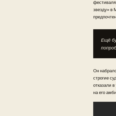
фестивалях
звезду» в 
предпочтен
Ещё б
попроб
Он набралс
строгие су
отказали в
на его амб