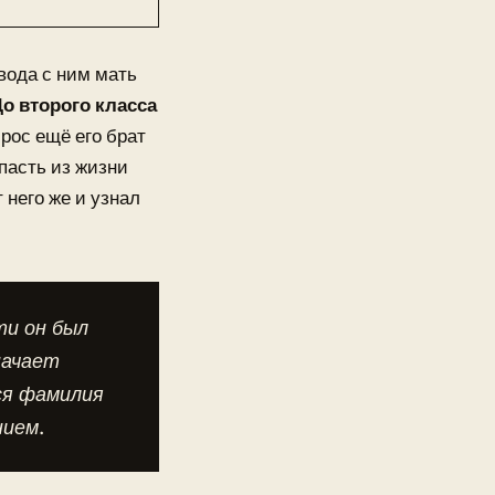
вода с ним мать
о второго класса
 рос ещё его брат
пасть из жизни
 него же и узнал
ти он был
начает
ся фамилия
нием.