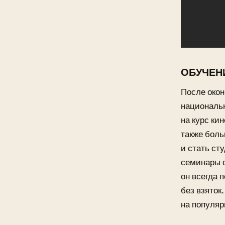
ОБУЧЕН
После окон
национальн
на курс ки
также боль
и стать ст
семинары 
он всегда 
без взяток
на популяр