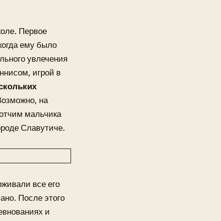
коле. Первое
когда ему было
ильного увлечения
ннисом, игрой в
скольких
Возможно, на
 отчим мальчика
ороде Славутиче.
рживали все его
ано. После этого
евнованиях и