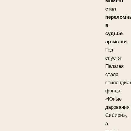
момент
стал
переломн
в
судьбе
артистки
.
Год
спустя
Пелагея
стала
стипендиа
фонда
«Юные
дарования
Сибири»,
а