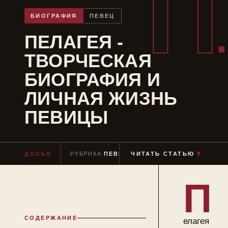
П
БИОГРАФИЯ
ПЕВЕЦ
ПЕЛАГЕЯ -
ТВОРЧЕСКАЯ
БИОГРАФИЯ И
ЛИЧНАЯ ЖИЗНЬ
ПЕВИЦЫ
▼
ДОСЬЕ
РУБРИКА
ПЕВЕЦ
ЧИТАТЬ СТАТЬЮ
ЧТЕНИЕ
≈ 7 МИН
П
СОДЕРЖАНИЕ
елагея