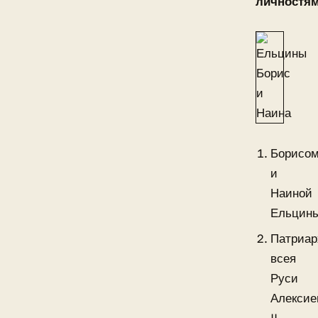
личностям
Борисо
и
Наиной
Ельцин
Патриа
всея
Руси
Алекси