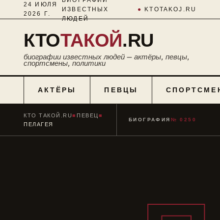
24 ИЮЛЯ
ИЗВЕСТНЫХ
●
KTOTAKOJ.RU
2026 Г.
ЛЮДЕЙ
КТО
ТАКОЙ
.RU
биографии известных людей — актёры, певцы,
спортсмены, политики
АКТЁРЫ
ПЕВЦЫ
СПОРТСМЕ
КТО ТАКОЙ.RU
■
ПЕВЕЦ
■
БИОГРАФИЯ
№ 0250
ПЕЛАГЕЯ