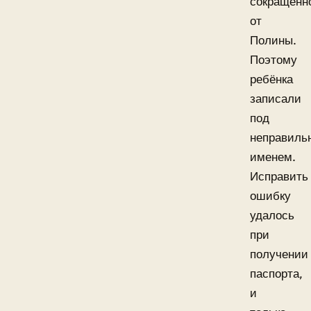
сокращённ
от
Полины.
Поэтому
ребёнка
записали
под
неправиль
именем.
Исправить
ошибку
удалось
при
получении
паспорта,
и