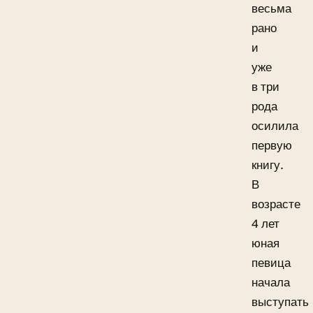
весьма
рано
и
уже
в три
рода
осилила
первую
книгу.
В
возрасте
4 лет
юная
певица
начала
выступать