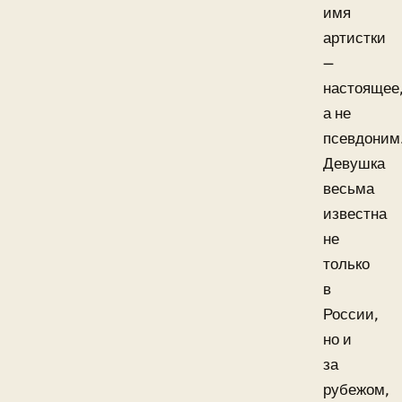
имя
артистки
—
настоящее
а не
псевдоним
Девушка
весьма
известна
не
только
в
России,
но и
за
рубежом,