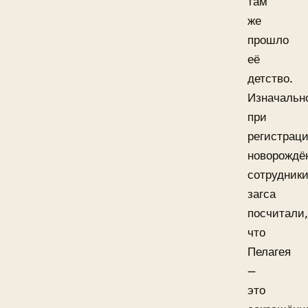
там
же
прошло
её
детство.
Изначальн
при
регистрац
новорождё
сотрудник
загса
посчитали,
что
Пелагея
—
это