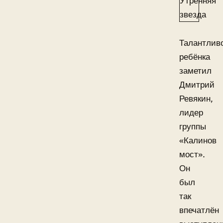
Талантлив
ребёнка
заметил
Дмитрий
Ревякин,
лидер
группы
«Калинов
мост».
Он
был
так
впечатлён