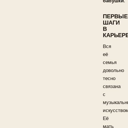
бабушки
.
ПЕРВЫЕ
ШАГИ
В
КАРЬЕР
Вся
её
семья
довольно
тесно
связана
с
музыкаль
искусством
Её
мать