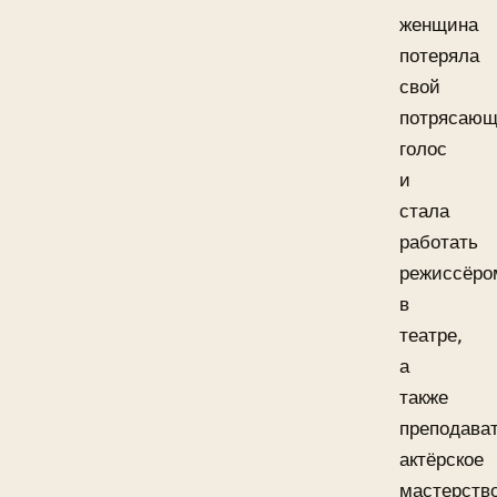
женщина
потеряла
свой
потрясаю
голос
и
стала
работать
режиссёро
в
театре,
а
также
преподава
актёрское
мастерство