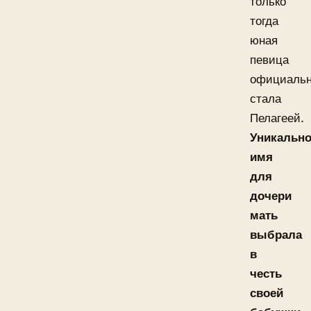
только
тогда
юная
певица
официаль
стала
Пелагеей.
Уникальн
имя
для
дочери
мать
выбрала
в
честь
своей