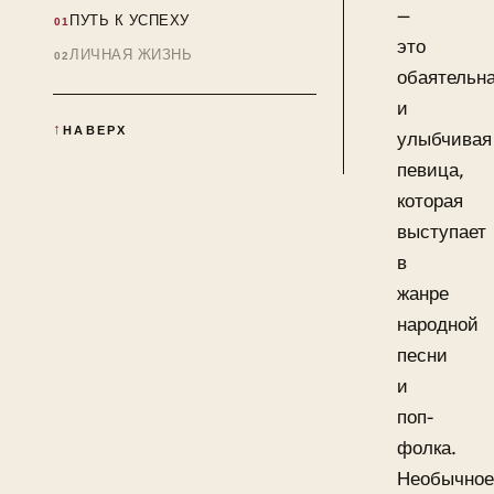
—
ПУТЬ К УСПЕХУ
это
ЛИЧНАЯ ЖИЗНЬ
обаятельн
и
НАВЕРХ
улыбчивая
певица,
которая
выступает
в
жанре
народной
песни
и
поп-
фолка.
Необычное