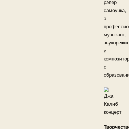
рэпер
самоучка,
а
профессио
музыкант,
звукорежи
и
композито
с
образован
Творчеств