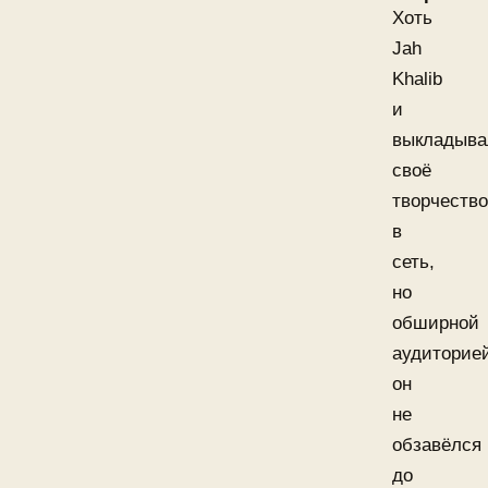
Хоть
Jah
Khalib
и
выкладыва
своё
творчество
в
сеть,
но
обширной
аудиторие
он
не
обзавёлся
до