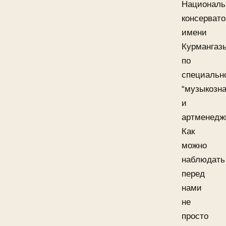
Националь
консерват
имени
Курмангаз
по
специальн
“музыкозн
и
артменедж
Как
можно
наблюдать
перед
нами
не
просто