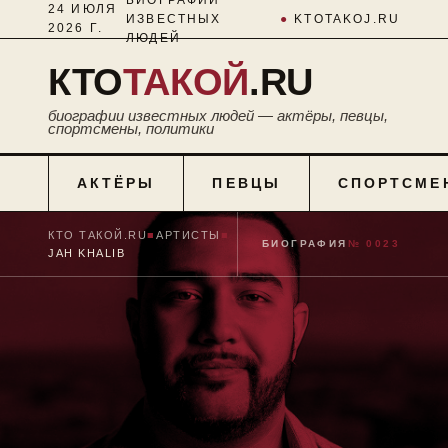
24 ИЮЛЯ
ИЗВЕСТНЫХ
●
KTOTAKOJ.RU
2026 Г.
ЛЮДЕЙ
КТО
ТАКОЙ
.RU
биографии известных людей — актёры, певцы,
спортсмены, политики
АКТЁРЫ
ПЕВЦЫ
СПОРТСМЕ
КТО ТАКОЙ.RU
■
АРТИСТЫ
■
БИОГРАФИЯ
№ 0023
JAH KHALIB