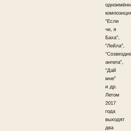
одноимённ
композици
“Если
че, я
Баха”,
“Лейла”,
“Созвезди
ангела”,
“Дай
мне”
и др.
Летом
2017
года
выходят
два