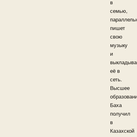
в
семью,
параллель
пишет
свою
музыку
и
выкладыва
её в
сеть.
Высшее
образован
Баха
получил
в
Казахской