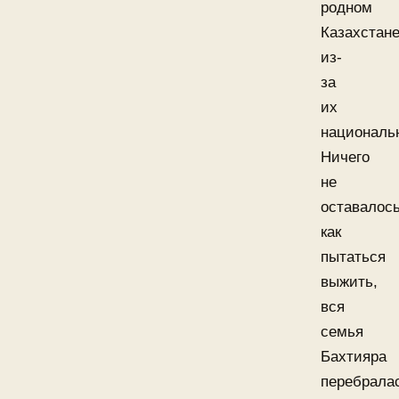
родном
Казахстан
из-
за
их
националь
Ничего
не
оставалос
как
пытаться
выжить,
вся
семья
Бахтияра
перебрала