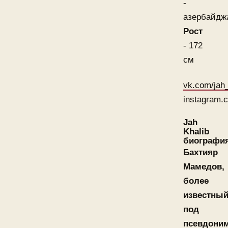
-
азербайдж
Рост
- 172
см
vk.com/jah_
instagram.c
Jah
Khalib
биографи
Бахтияр
Мамедов,
более
известны
под
псевдони