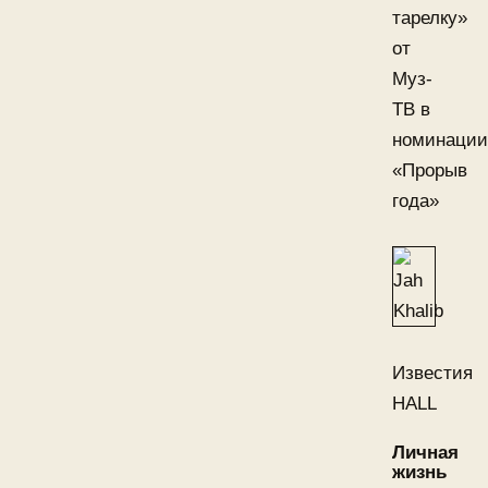
тарелку»
от
Муз-
ТВ в
номинации
«Прорыв
года»
Известия
HALL
Личная
жизнь