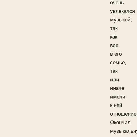
очень
увлекался
музыкой,
так
как
все
в его
семье,
так
или
иначе
имели
к ней
отношение
Окончил
музыкальн