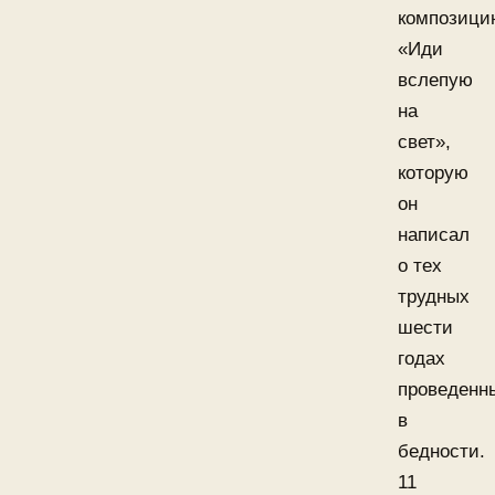
композици
«Иди
вслепую
на
свет»,
которую
он
написал
о тех
трудных
шести
годах
проведенн
в
бедности.
11