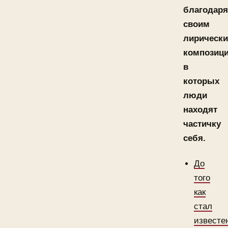
благодаря
своим
лирическ
композиц
в
которых
люди
находят
частичку
себя.
До
того
как
стал
известе