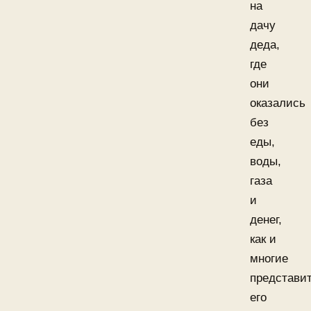
на
дачу
деда,
где
они
оказались
без
еды,
воды,
газа
и
денег,
как и
многие
представи
его