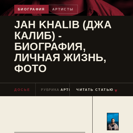
БИОГРАФИЯ
АРТИСТЫ
JAH KHALIB (ДЖА
КАЛИБ) -
БИОГРАФИЯ,
ЛИЧНАЯ ЖИЗНЬ,
ФОТО
▼
ДОСЬЕ
РУБРИКА
АРТИСТЫ
ЧИТАТЬ СТАТЬЮ
ЧТЕНИЕ
≈ 4 МИН