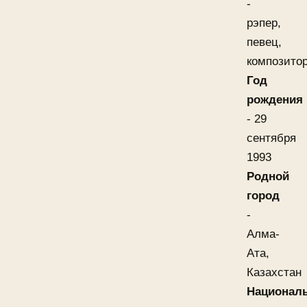
-
рэпер,
певец,
композито
Год
рождения
- 29
сентября
1993
Родной
город
-
Алма-
Ата,
Казахстан
Национал