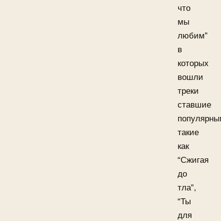
что
мы
любим”
в
которых
вошли
треки
ставшие
популярны
такие
как
“Сжигая
до
тла”,
“Ты
для