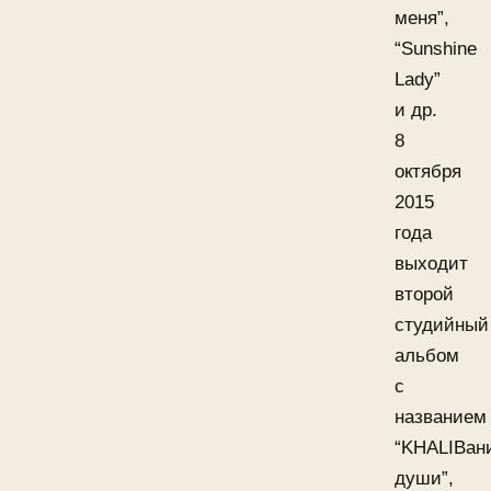
меня”,
“Sunshine
Lady”
и др.
8
октября
2015
года
выходит
второй
студийный
альбом
с
названием
“KHALIBан
души”,