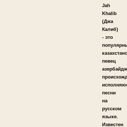
Jah
Khalib
(Джа
Калиб)
- это
популярн
казахстан
певец
азербайдж
происхожд
исполняю
песни
на
русском
языке.
Известен