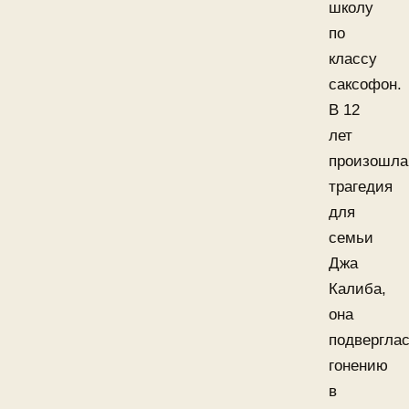
школу
по
классу
саксофон.
В 12
лет
произошла
трагедия
для
семьи
Джа
Калиба,
она
подвергла
гонению
в