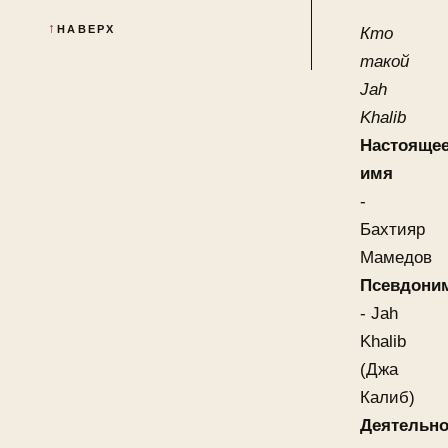
НАВЕРХ
Кто
такой
Jah
Khalib
Настояще
имя
-
Бахтияр
Мамедов
Псевдони
- Jah
Khalib
(Джа
Калиб)
Деятельно