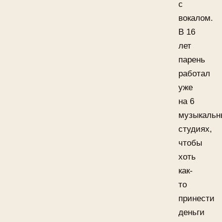
с
вокалом.
В 16
лет
парень
работал
уже
на 6
музыкальн
студиях,
чтобы
хоть
как-
то
принести
деньги