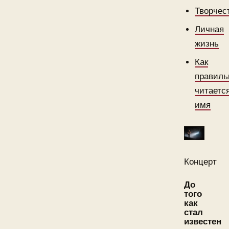
Творчес
Личная
жизнь
Как
правиль
читаетс
имя
Концерт
До
того
как
стал
известен