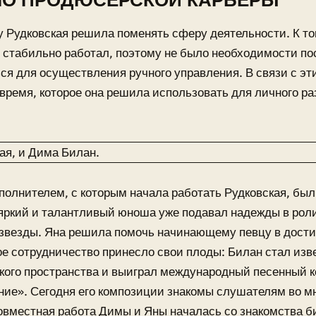
ЛО ПРОДЮСЕРСКОЙ КАРЬЕРЫ
у Рудковская решила поменять сферу деятельности. К т
 стабильно работал, поэтому не было необходимости по
я для осуществления ручного управления. В связи с эт
время, которое она решила использовать для личного ра
олнителем, с которым начала работать Рудковская, бы
 яркий и талантливый юноша уже подавал надежды в ро
звезды. Яна решила помочь начинающему певцу в дости
ое сотрудничество принесло свои плоды: Билан стал изв
кого пространства и выиграл международный песенный к
ие». Сегодня его композиции знакомы слушателям во м
овместная работа Димы и Яны началась со знакомства б