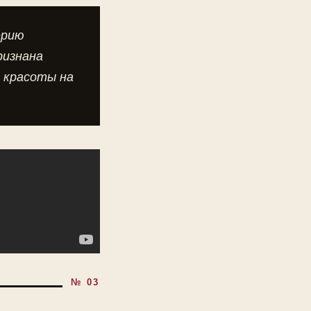
ерию
ризнана
 красоты на