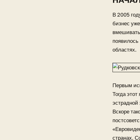
НАЧА
В 2005 год
бизнес уже
вмешиватьс
появилось 
областях.
Первым исп
Тогда этот
эстрадной 
Вскоре так
постсоветс
«Евровиден
странах. С