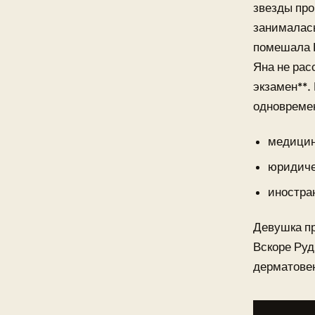
звезды про
занималась
помешала Р
Яна не рас
экзамен**.
одновремен
медицин
юридиче
иностра
Девушка пр
Вскоре Руд
дерматове