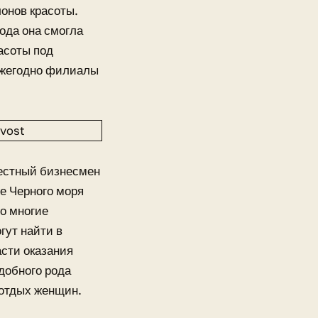
лонов красоты.
года она смогла
асоты под
Ежегодно филиалы
вестный бизнесмен
е Черного моря
о многие
гут найти в
асти оказания
добного рода
 отдых женщин.