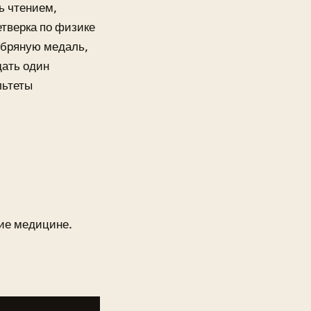
ь чтением,
етверка по физике
ебряную медаль,
дать один
льтеты
ние медицине.