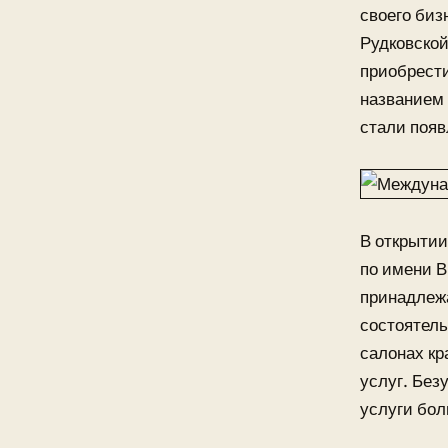
своего биз
Рудковской
приобрести
названием 
стали появ
В открытии
по имени В
принадлежа
состоятель
салонах кр
услуг. Без
услуги бол