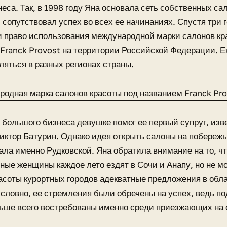
неса. Так, в 1998 году Яна основала сеть собственных са
 сопутствовал успех во всех ее начинаниях. Спустя три 
 право использования международной марки салонов кр
Franck Provost на территории Российской Федерации. 
ляться в разных регионах страны.
 большого бизнеса девушке помог ее первый супруг, из
иктор Батурин. Однако идея открыть салоны на побережь
ла именно Рудковской. Яна обратила внимание на то, чт
ные женщины каждое лето ездят в Сочи и Анапу, но не мо
асоты курортных городов адекватные предложения в обл
условно, ее стремления были обречены на успех, ведь по
ьше всего востребованы именно среди приезжающих на