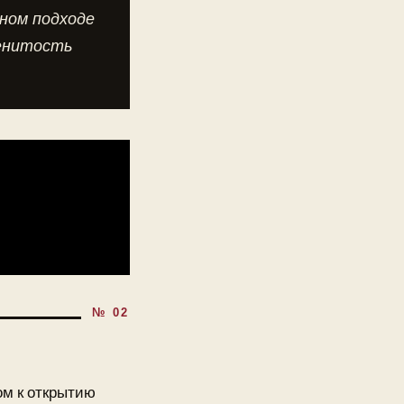
ном подходе
менитость
ом к открытию