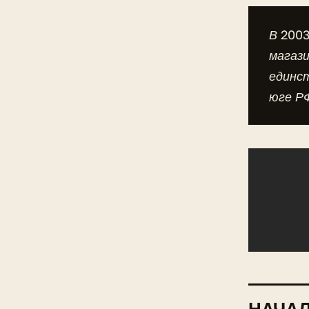
В 2003
магази
единс
юге Р