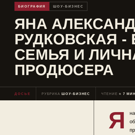
БИОГРАФИЯ
ШОУ-БИЗНЕС
ЯНА АЛЕКСАН
РУДКОВСКАЯ -
СЕМЬЯ И ЛИЧН
ПРОДЮСЕРА
ДОСЬЕ
РУБРИКА
ШОУ-БИЗНЕС
ЧТЕНИЕ
≈ 7 МИ
Я
на
об
пр