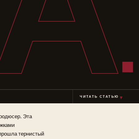
А
ЧИТАТЬ СТАТЬЮ
▼
продюсер. Эта
ажками
 прошла тернистый