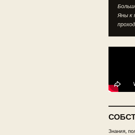
Большо
Яны к
проход
СОБС
Знания, по