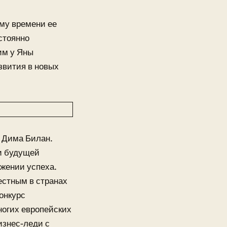
ому времени ее
стоянно
им у Яны
звития в новых
л Дима Билан.
ли будущей
жении успеха.
естным в странах
онкурс
ногих европейских
изнес-леди с