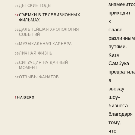
знаменито
ДЕТСКИЕ ГОДЫ
приходит
СЪЕМКИ В ТЕЛЕВИЗИОННЫХ
ФИЛЬМАХ
к
славе
ДАЛЬНЕЙШАЯ ХРОНОЛОГИЯ
СОБЫТИЙ
различны
МУЗЫКАЛЬНАЯ КАРЬЕРА
путями.
ЛИЧНАЯ ЖИЗНЬ
Катя
СИТУАЦИЯ НА ДАННЫЙ
Самбука
МОМЕНТ
превратил
ОТЗЫВЫ ФАНАТОВ
в
звезду
шоу-
НАВЕРХ
бизнеса
благодаря
тому,
что