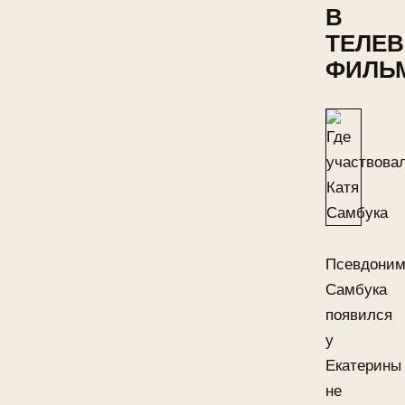
В
ТЕЛЕ
ФИЛЬ
Псевдони
Самбука
появился
у
Екатерины
не