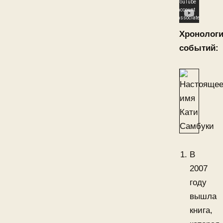
Хронолог
событий:
В
2007
году
вышла
книга,