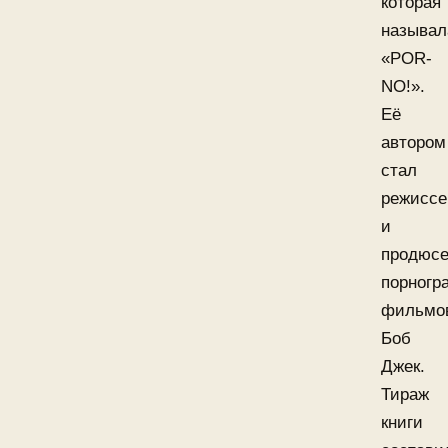
которая
называл
«POR-
NO!».
Её
автором
стал
режиссе
и
продюс
порногр
фильмо
Боб
Джек.
Тираж
книги