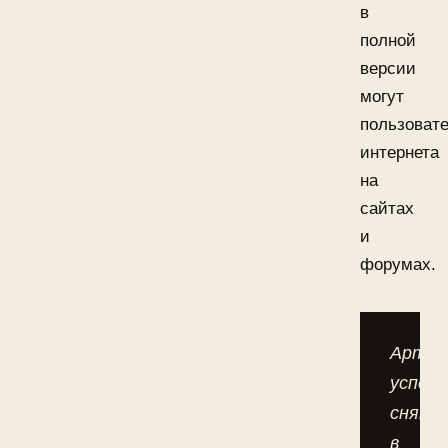
в
полной
версии
могут
пользоват
интернета
на
сайтах
и
форумах.
Артис
успела
снять
в