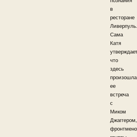
познания
в
ресторане
Ливерпуль
Сама
Катя
утверждает
что
здесь
произошла
ее
встреча
с
Миком
Джаггером,
фронтмен