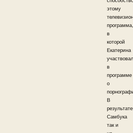
способств
этому
телевизио
программа
в
которой
Екатерина
участвова
в
программе
о
порнограф
В
результате
Самбука
так и