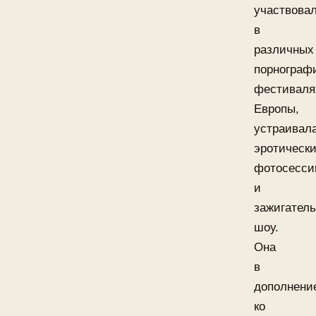
участвова
в
различных
порнограф
фестиваля
Европы,
устраивал
эротическ
фотосесси
и
зажигател
шоу.
Она
в
дополнени
ко