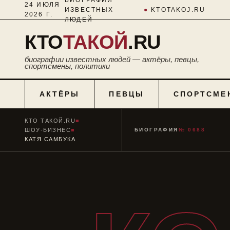
24 ИЮЛЯ
ИЗВЕСТНЫХ
●
KTOTAKOJ.RU
2026 Г.
ЛЮДЕЙ
КТО
ТАКОЙ
.RU
биографии известных людей — актёры, певцы,
спортсмены, политики
АКТЁРЫ
ПЕВЦЫ
СПОРТСМЕ
КТО ТАКОЙ.RU
■
ШОУ-БИЗНЕС
■
БИОГРАФИЯ
№ 0688
КАТЯ САМБУКА