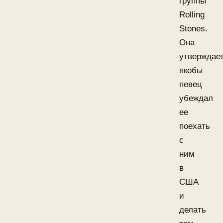
группы
Rolling
Stones.
Она
утверждает
якобы
певец
убеждал
ее
поехать
с
ним
в
США
и
делать