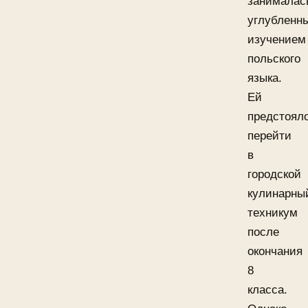
занималас
углубленн
изучением
польского
языка.
Ей
предстоял
перейти
в
городской
кулинарны
техникум
после
окончания
8
класса.