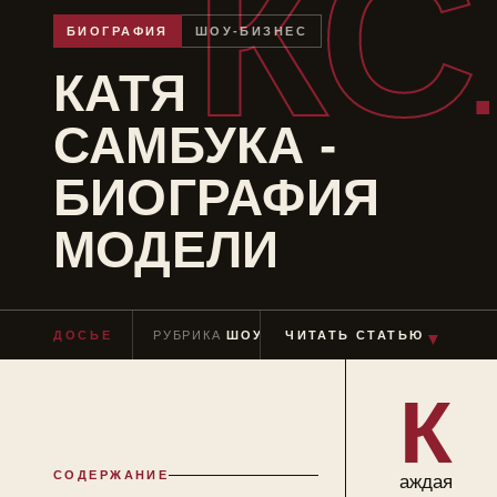
КС
БИОГРАФИЯ
ШОУ-БИЗНЕС
КАТЯ
САМБУКА -
БИОГРАФИЯ
МОДЕЛИ
▼
ДОСЬЕ
РУБРИКА
ШОУ-БИЗНЕС
ЧИТАТЬ СТАТЬЮ
ЧТЕНИЕ
≈ 11 М
К
СОДЕРЖАНИЕ
аждая