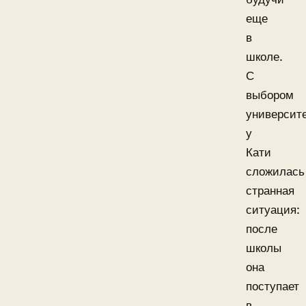
еще
в
школе.
С
выбором
университ
у
Кати
сложилась
странная
ситуация:
после
школы
она
поступает
в