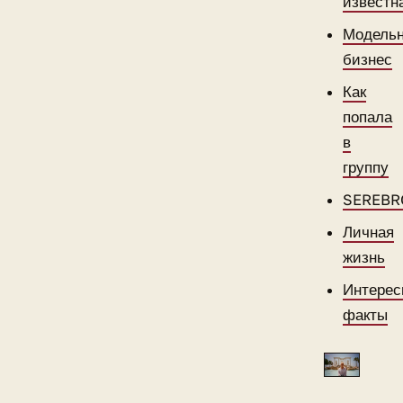
известн
Модель
бизнес
Как
попала
в
группу
SEREBR
Личная
жизнь
Интерес
факты