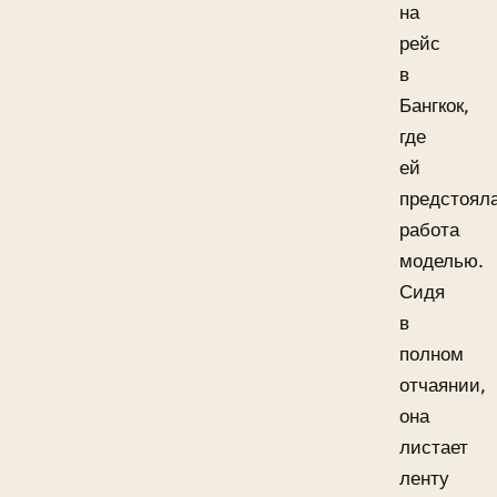
на
рейс
в
Бангкок,
где
ей
предстоял
работа
моделью.
Сидя
в
полном
отчаянии,
она
листает
ленту