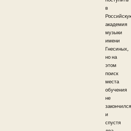
в
Российску
академия
музыки
имени
Гнесиных,
но на
этом
поиск
места
обучения
не
закончилс
и
спустя
два