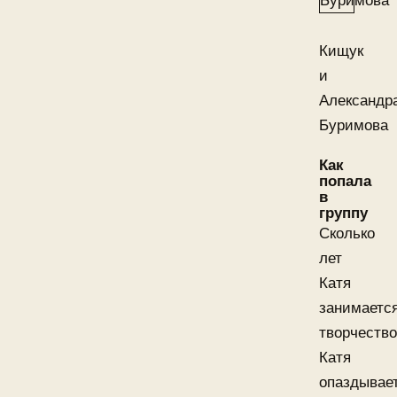
Кищук
и
Александр
Буримова
Как
попала
в
группу
Сколько
лет
Катя
занимаетс
творчеств
Катя
опаздывае