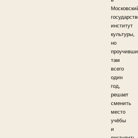
Московски
государст
институт
культуры,
но
проучивши
там
всего
один
год,
решает
сменить
место
учёбы
и
поступить