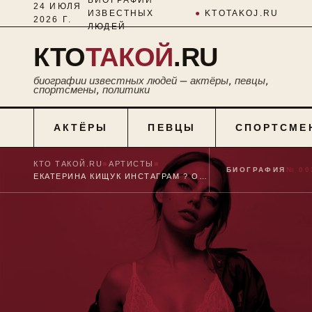
24 ИЮЛЯ
ИЗВЕСТНЫХ
●
KTOTAKOJ.RU
2026 Г.
ЛЮДЕЙ
КТО
ТАКОЙ
.RU
биографии известных людей — актёры, певцы,
спортсмены, политики
АКТЁРЫ
ПЕВЦЫ
СПОРТСМЕ
КТО ТАКОЙ.RU
■
АРТИСТЫ
■
БИОГРАФИЯ
№ 00
ЕКАТЕРИНА КИЩУК ИНСТАГРАМ ? ОФИЦИАЛЬНЫЙ ТВИТТЕР