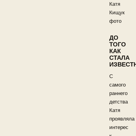
Катя
Кищук
фото
ДО
ТОГО
КАК
СТАЛА
ИЗВЕСТ
С
самого
раннего
детства
Катя
проявляла
интерес
к