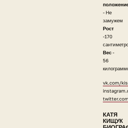
положени
- Не
замужем
Рост
-170
сантиметр
Вес
-
56
килограмм
vk.com/ki
instagram
twitter.co
КАТЯ
КИЩУК
БИОГРА