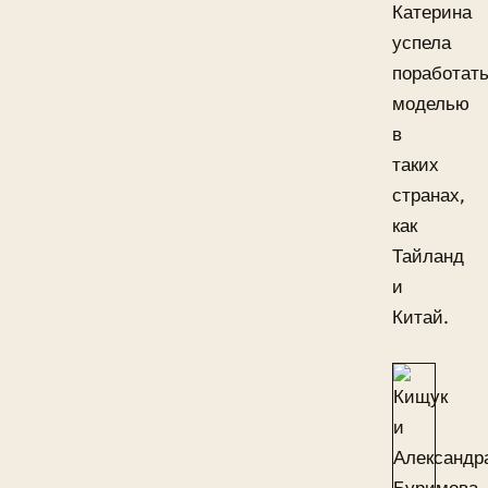
Катерина
успела
поработат
моделью
в
таких
странах,
как
Тайланд
и
Китай.