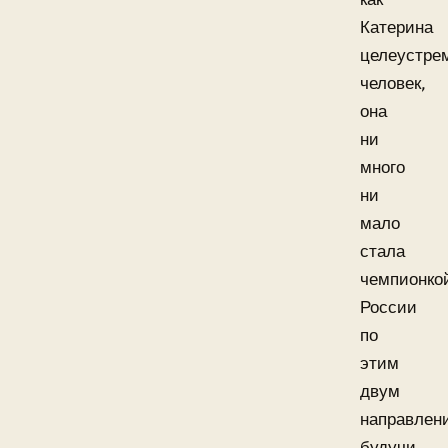
Катерина
целеустре
человек,
она
ни
много
ни
мало
стала
чемпионко
России
по
этим
двум
направлен
будучи