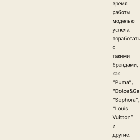
время
работы
моделью
успела
поработат
с
такими
брендами,
как
“Puma”,
“Dolce&Ga
“Sephora”,
“Louis
Vuitton”
и
другие.