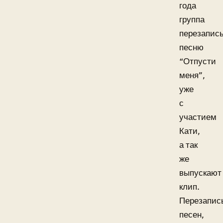
года
группа
перезапис
песню
“Отпусти
меня”,
уже
с
участием
Кати,
а так
же
выпускают
клип.
Перезапис
песен,