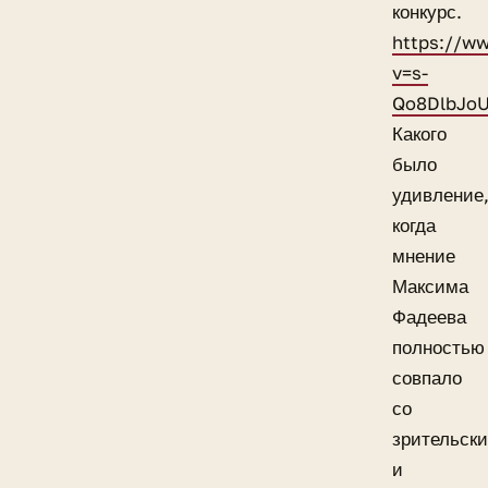
конкурс.
https://w
v=s-
Qo8DlbJo
Какого
было
удивление
когда
мнение
Максима
Фадеева
полностью
совпало
со
зрительск
и