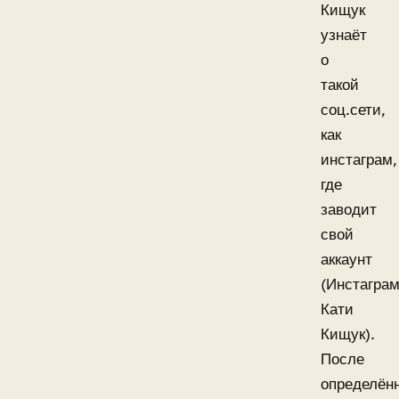
Кищук
узнаёт
о
такой
соц.сети,
как
инстаграм,
где
заводит
свой
аккаунт
(Инстагра
Кати
Кищук).
После
определён