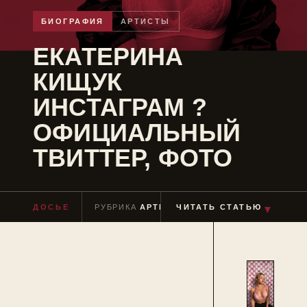
БИОГРАФИЯ
АРТИСТЫ
ЕКАТЕРИНА
КИЩУК
ИНСТАГРАМ ?
ОФИЦИАЛЬНЫЙ
ТВИТТЕР, ФОТО
ДОСЬЕ
РУБРИКА
АРТИСТЫ
ЧИТАТЬ СТАТЬЮ
ЧТЕНИЕ
≈ 5 МИН
▼