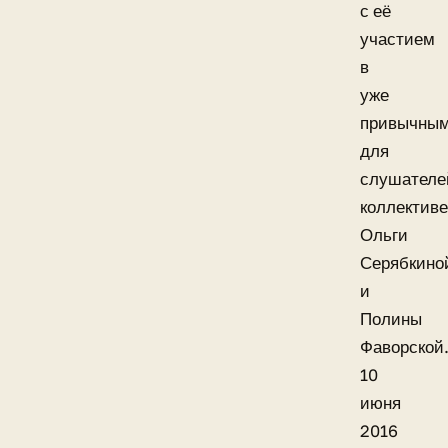
с её
участием
в
уже
привычны
для
слушателе
коллективе
Ольги
Серябкино
и
Полины
Фаворской
10
июня
2016