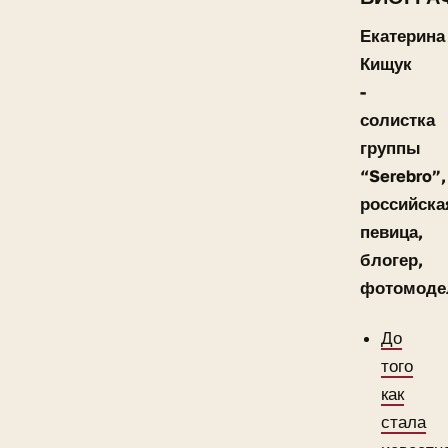
Екатерина
Кищук
-
солистка
группы
“Serebro”,
российска
певица,
блогер,
фотомоде
До
того
как
стала