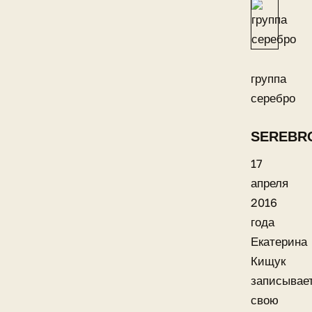
группа
серебро
SEREBR
17
апреля
2016
года
Екатерина
Кищук
записывае
свою