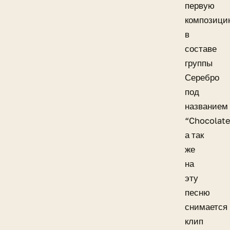
первую
композици
в
составе
группы
Серебро
под
названием
“Chocolate
а так
же
на
эту
песню
снимается
клип