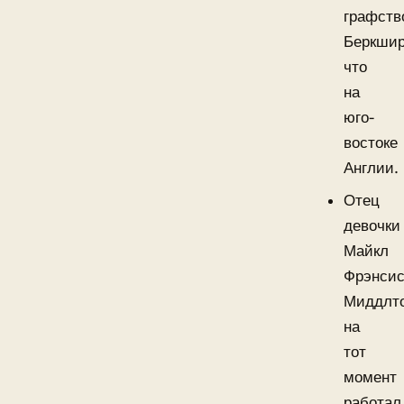
графств
Беркшир
что
на
юго-
востоке
Англии.
Отец
девочки
Майкл
Фрэнси
Миддлт
на
тот
момент
работал