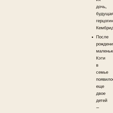
дочь,
будуща
герцоги
Кембрид
После
рождени
маленьк
Кэти
в
семье
появило
еще
двое
детей
—