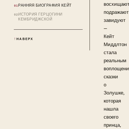
восхищают
РАННЯЯ БИОГРАФИЯ КЕЙТ
подражают
ИСТОРИЯ ГЕРЦОГИНИ
КЕМБРИДЖСКОЙ
завидуют
—
Кейт
НАВЕРХ
Миддлтон
стала
реальным
воплощен
сказки
о
Золушке,
которая
нашла
своего
принца,