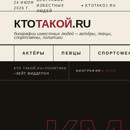
24 ИЮЛЯ
ИЗВЕСТНЫХ
●
KTOTAKOJ.RU
2026 Г.
ЛЮДЕЙ
КТО
ТАКОЙ
.RU
биографии известных людей — актёры, певцы,
спортсмены, политики
АКТЁРЫ
ПЕВЦЫ
СПОРТСМЕ
КТО ТАКОЙ.RU
■
ПОЛИТИКИ
БИОГРАФИЯ
№ 0725
■
КЕЙТ МИДДЛТОН