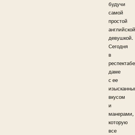
будучи
самой
простой
английско
девушкой.
Сегодня
в
респектаб
даме
с ее
изысканны
вкусом
и
манерами,
которую
все