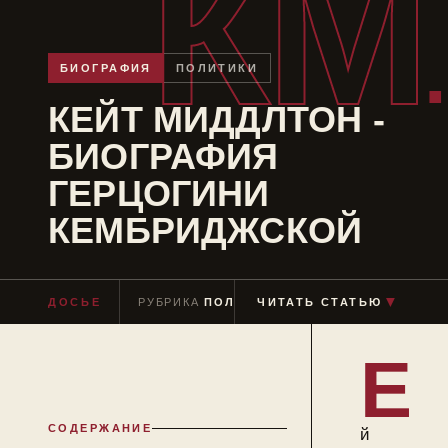
КМ
БИОГРАФИЯ
ПОЛИТИКИ
КЕЙТ МИДДЛТОН -
БИОГРАФИЯ
ГЕРЦОГИНИ
КЕМБРИДЖСКОЙ
ДОСЬЕ
РУБРИКА
ПОЛИТИКИ
ЧИТАТЬ СТАТЬЮ
ЧТЕНИЕ
≈ 11 МИН
▼
Е
СОДЕРЖАНИЕ
й