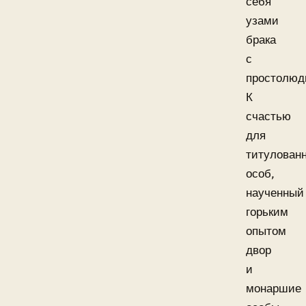
себя
узами
брака
с
простолюд
К
счастью
для
титулован
особ,
наученный
горьким
опытом
двор
и
монаршие