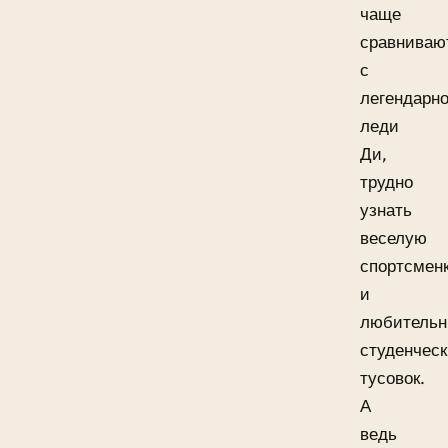
чаще
сравниваю
с
легендарн
леди
Ди,
трудно
узнать
веселую
спортсмен
и
любительн
студенчес
тусовок.
А
ведь