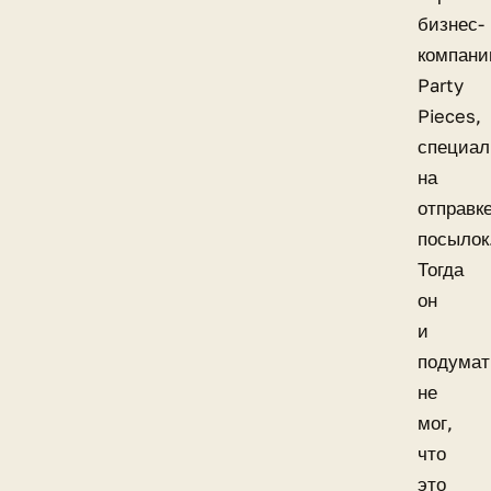
бизнес-
компан
Party
Pieces,
специа
на
отправк
посылок
Тогда
он
и
подумат
не
мог,
что
это