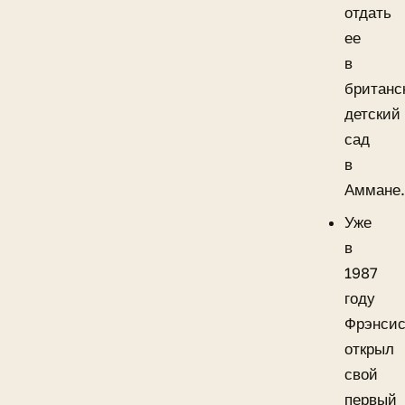
отдать
ее
в
британс
детский
сад
в
Аммане
Уже
в
1987
году
Фрэнси
открыл
свой
первый