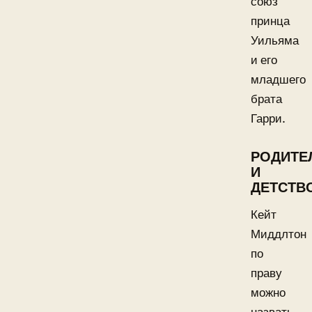
союз
принца
Уильяма
и его
младшего
брата
Гарри.
РОДИТЕ
И
ДЕТСТВ
Кейт
Миддлтон
по
праву
можно