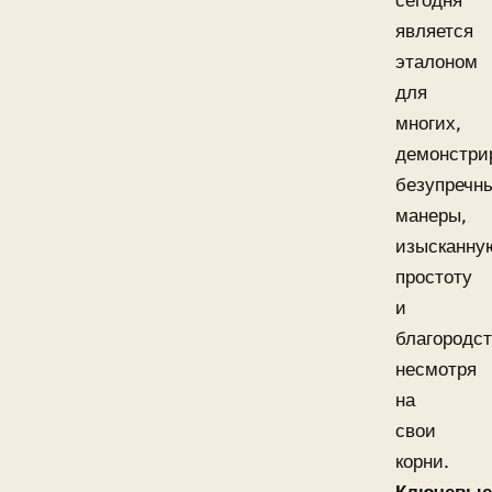
сегодня
является
эталоном
для
многих,
демонстри
безупречн
манеры,
изысканну
простоту
и
благородст
несмотря
на
свои
корни.