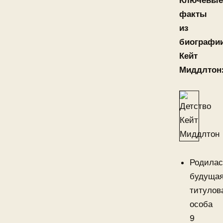
Ключевые
факты
из
биографи
Кейт
Миддлтон
Родилас
будуща
титулов
особа
9