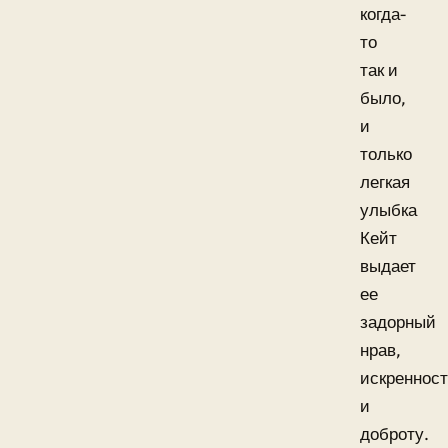
когда-
то
так и
было,
и
только
легкая
улыбка
Кейт
выдает
ее
задорный
нрав,
искреннос
и
доброту.