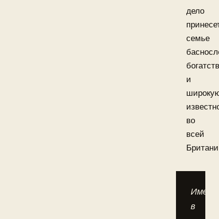
дело
принесе
семье
басносл
богатст
и
широку
известн
во
всей
Британи
Именн
в