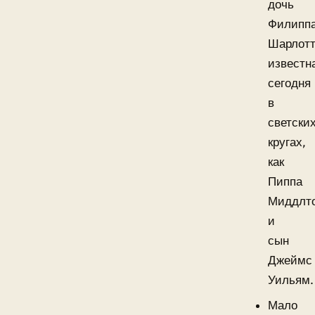
дочь
Филипп
Шарлотт
известн
сегодня
в
светски
кругах,
как
Пиппа
Миддлто
и
сын
Джеймс
Уильям.
Мало