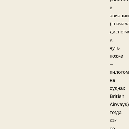
в
авиаци
(сначал
диспетч
а
чуть
позже
—
пилото
на
суднах
British
Airways)
тогда
как
ее