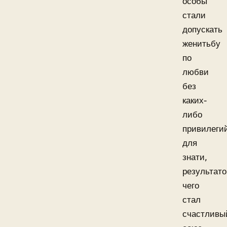
особы
стали
допускать
женитьбу
по
любви
без
каких-
либо
привилеги
для
знати,
результат
чего
стал
счастливы