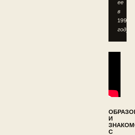
ее
в
1995
году.
ОБРАЗО
И
ЗНАКОМ
С