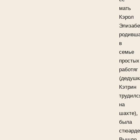
мать
Кэрол
Элизабе
родивш
в
семье
простых
работяг
(дедушк
Кэтрин
трудилс
на
шахте),
была
стюарде
Вышло