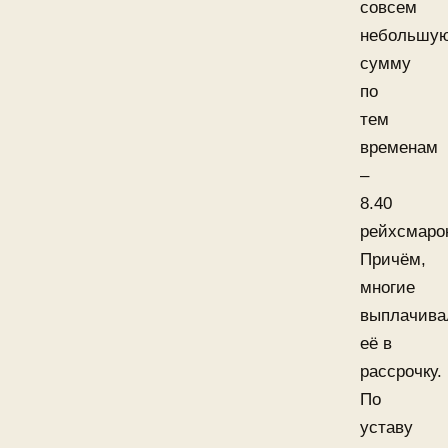
совсем
небольшу
сумму
по
тем
временам
–
8.40
рейхсмаро
Причём,
многие
выплачива
её в
рассрочку.
По
уставу