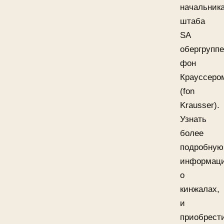
начальник
штаба
SA
обергрупп
фон
Крауссеро
(fon
Krausser).
Узнать
более
подробную
информац
о
кинжалах,
и
приобрест