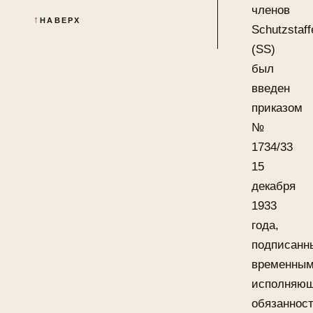
членов
НАВЕРХ
Schutzstaff
(SS)
был
введен
приказом
№
1734/33
15
декабря
1933
года,
подписанн
временны
исполняю
обязаннос