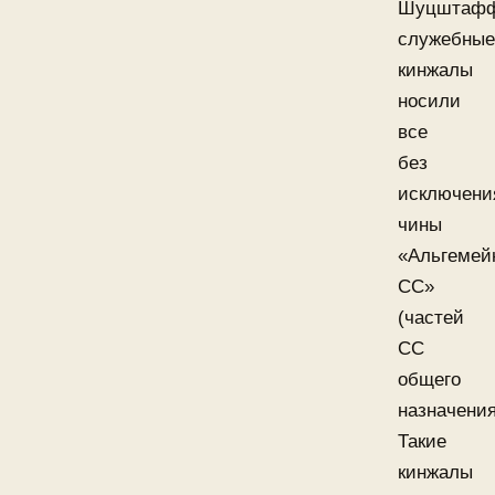
Шуцштафф
служебные
кинжалы
носили
все
без
исключени
чины
«Альгемей
СС»
(частей
СС
общего
назначения
Такие
кинжалы