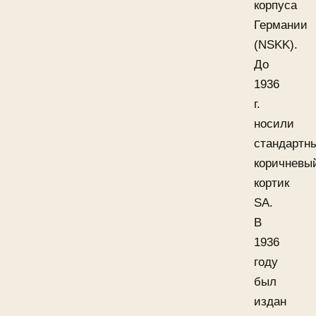
корпуса
Германии
(NSKK).
До
1936
г.
носили
стандартн
коричневы
кортик
SA.
В
1936
году
был
издан