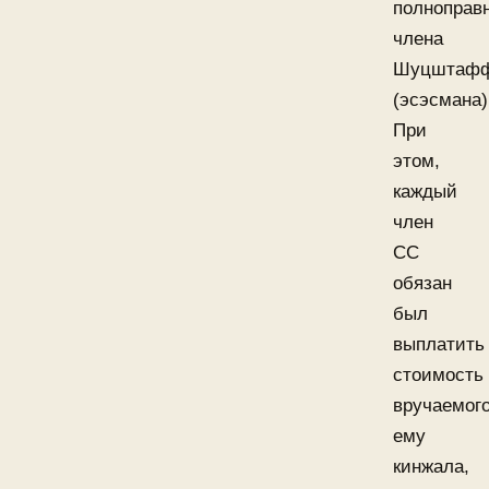
полноправ
члена
Шуцштафф
(эсэсмана)
При
этом,
каждый
член
СС
обязан
был
выплатить
стоимость
вручаемог
ему
кинжала,