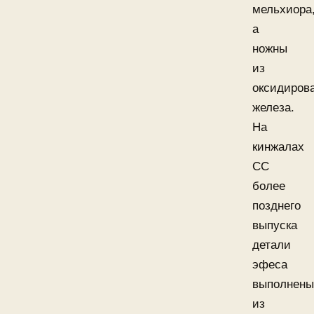
мельхиора
а
ножны
из
оксидиров
железа.
На
кинжалах
СС
более
позднего
выпуска
детали
эфеса
выполнены
из