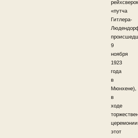
рейхсверо
«путча
Гитлера-
Людендорф
происшедш
9
ноября
1923
года
в
Мюнхене),
в
ходе
торжестве
церемонии
этот