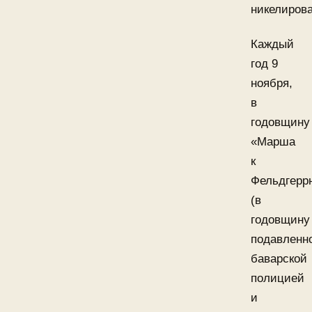
никелиров
Каждый
год 9
ноября,
в
годовщину
«Марша
к
Фельдгерр
(в
годовщину
подавленн
баварской
полицией
и