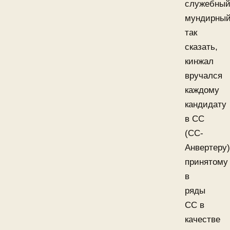
служебный
мундирны
так
сказать,
кинжал
вручался
каждому
кандидату
в СС
(СС-
Анвертеру)
принятому
в
ряды
СС в
качестве