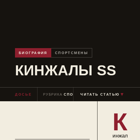
БИОГРАФИЯ
СПОРТСМЕНЫ
КИНЖАЛЫ SS
▼
ДОСЬЕ
РУБРИКА
СПОРТСМЕНЫ
ЧИТАТЬ СТАТЬЮ
ЧТЕНИЕ
≈ 2 МИ
К
инжал