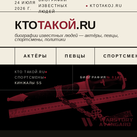
24 ИЮЛЯ
ИЗВЕСТНЫХ
●
KTOTAKOJ.RU
2026 Г.
ЛЮДЕЙ
КТО
ТАКОЙ
.RU
биографии известных людей — актёры, певцы,
спортсмены, политики
АКТЁРЫ
ПЕВЦЫ
СПОРТСМЕ
КТО ТАКОЙ.RU
■
СПОРТСМЕНЫ
■
БИОГРАФИЯ
№ 0149
КИНЖАЛЫ SS