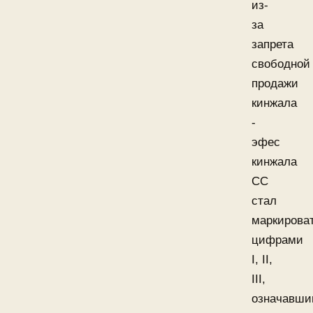
из-
за
запрета
свободной
продажи
кинжала
-
эфес
кинжала
СС
стал
маркирова
цифрами
I, II,
III,
означавш