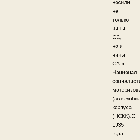
носили
не
только
чины
СС,
но и
чины
СА и
Национал-
социалист
моторизов
(автомобил
корпуса
(НСКК).С
1935
года