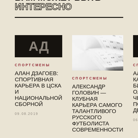
ИНТЕРЕСНО
АД
СПОРТСМЕНЫ
С
АЛАН ДЗАГОЕВ:
А
СПОРТСМЕНЫ
СПОРТИВНАЯ
К
КАРЬЕРА В ЦСКА
Б
АЛЕКСАНДР
И
О
ГОЛОВИН —
НАЦИОНАЛЬНОЙ
Ч
КЛУБНАЯ
СБОРНОЙ
П
КАРЬЕРА САМОГО
Д
ТАЛАНТЛИВОГО
09.08.2019
РУССКОГО
06
ФУТБОЛИСТА
СОВРЕМЕННОСТИ