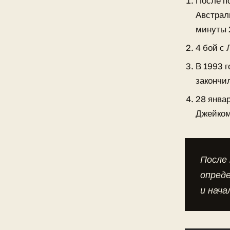
После п
Австрал
минуты 2
4 бой с
В 1993 
закончил
28 январ
Джейком
После
опреде
и нача