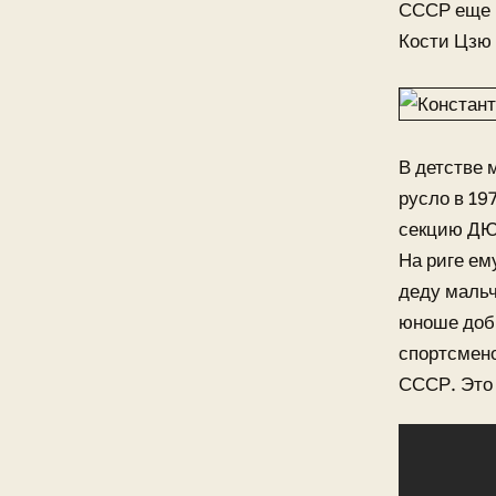
СССР еще в
Кости Цзю 
В детстве 
русло в 19
секцию ДЮС
На риге ем
деду маль
юноше доби
спортсмено
СССР. Это 