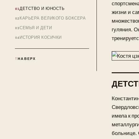
спортсмена
ДЕТСТВО И ЮНОСТЬ
жизни и са
КАРЬЕРА ВЕЛИКОГО БОКСЕРА
множеством
СЕМЬЯ И ДЕТИ
гуляния. О
ИСТОРИЯ КОСИЧКИ
тренируетс
НАВЕРХ
ДЕТСТ
Константин
Свердловск
имела к пр
металлург
больнице. 