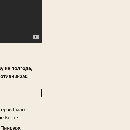
у на полгода,
ротивникам:
серов было
е Косте.
о Пиндара.