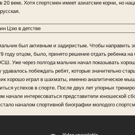
 20 веке. Хотя спортсмен имеет азиатские корни, но на
русская.
мальчик был активным и задиристым. Чтобы направить э
79 году отцом, было, принято решение отдать ребенка на
Ш. Уже через полгода мальчик начал показывать хорош
у удавалось побеждать ребят, которые значительно стар
чик хорошо играл в шахматы, именно аналитическое мы
ться успехов в спорте. После двух лет упорных тренир
м начали интересоваться представители юношеской сбо
стало началом спортивной биографии молодого спортсм