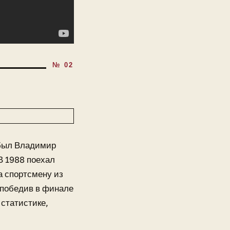
 был Владимир
В 1988 поехал
а спортсмену из
 победив в финале
 статистике,