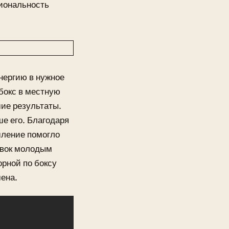
циональность
нергию в нужное
 бокс в местную
ие результаты.
ше его. Благодаря
шление помогло
овок молодым
рной по боксу
ена.