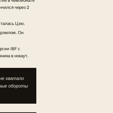
стие в чемпионате
нчился через 2
сталась Цзю.
Брэмлом. Он
рсии IBF с
ника в нокаут.
не хватало
жные обороты