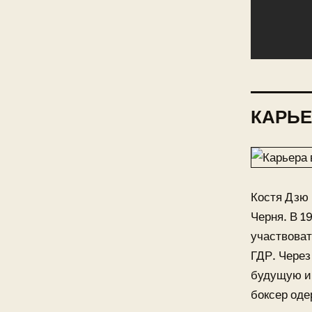
КАРЬЕ
Костя Дзю 
Черня. В 1
участвоват
ГДР. Через
будущую ик
боксер оде