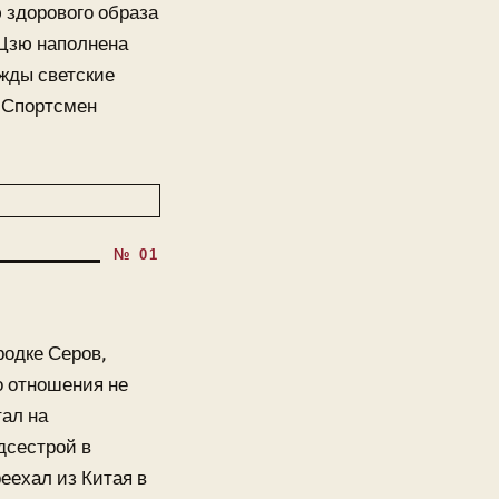
 здорового образа
 Цзю наполнена
жды светские
 Спортсмен
родке Серов,
о отношения не
ал на
дсестрой в
еехал из Китая в