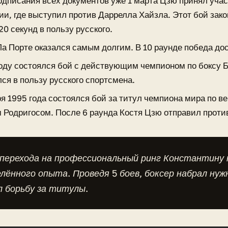
одписания всех документов уже 1 марта Цзю принял уча
ии, где выступил против Даррелла Хайзла. Этот бой зако
0 секунд в пользу русского.
 Ла Порте оказался самым долгим. В 10 раунде победа до
году состоялся бой с действующим чемпионом по боксу 
ся в пользу русского спортсмена.
я 1995 года состоялся бой за титул чемпиона мира по ве
 Родригосом. После 6 раунда Костя Цзю отправил против
 перехода на профессиональный ринг Константину 
лённого опыта. Проведя 5 боев, боксер набрал ну
л борьбу за титулы.