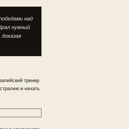
победами над
брал нужный
 доказав
ралийский тренер
стралию и начать