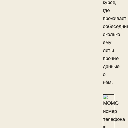
курсе,
где
проживает
собеседник
сколько
ему
лет и
прочие
данные
о
нём.