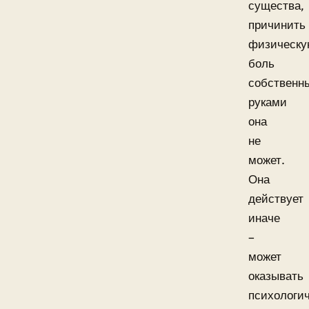
существа,
причинить
физическ
боль
собственн
руками
она
не
может.
Она
действует
иначе
–
может
оказывать
психологи