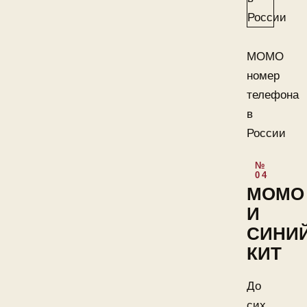
МОМО
номер
телефона
в
России
МОМО
И
СИНИ
КИТ
До
сих