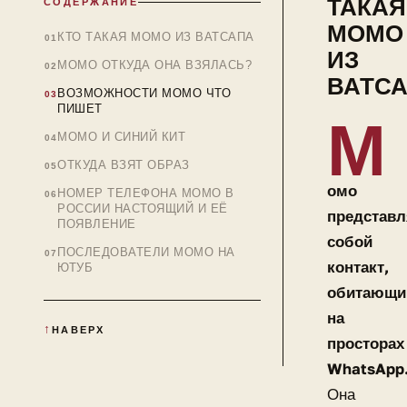
ТАКАЯ
СОДЕРЖАНИЕ
МОМО
КТО ТАКАЯ МОМО ИЗ ВАТСАПА
ИЗ
МОМО ОТКУДА ОНА ВЗЯЛАСЬ?
ВАТС
ВОЗМОЖНОСТИ MOMO ЧТО
ПИШЕТ
М
МОМО И СИНИЙ КИТ
ОТКУДА ВЗЯТ ОБРАЗ
омо
НОМЕР ТЕЛЕФОНА МОМО В
РОССИИ НАСТОЯЩИЙ И ЕЁ
представл
ПОЯВЛЕНИЕ
собой
ПОСЛЕДОВАТЕЛИ МОМО НА
контакт,
ЮТУБ
обитающи
на
НАВЕРХ
просторах
WhatsApp
Она