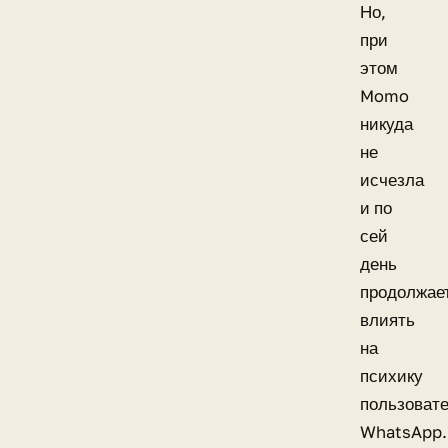
Но,
при
этом
Momo
никуда
не
исчезла
и по
сей
день
продолжае
влиять
на
психику
пользоват
WhatsApp.