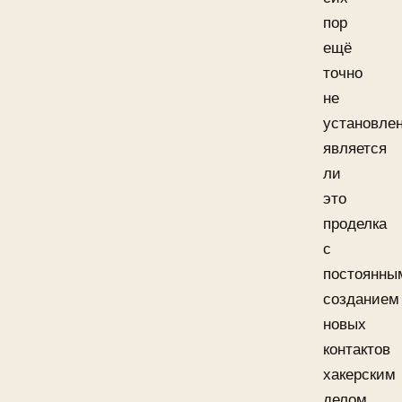
пор
ещё
точно
не
установлен
является
ли
это
проделка
с
постоянны
созданием
новых
контактов
хакерским
делом