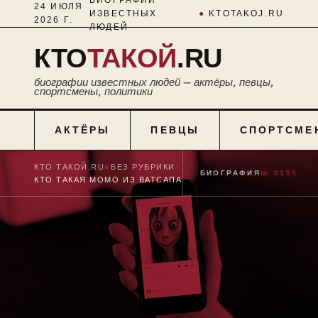
24 ИЮЛЯ
ИЗВЕСТНЫХ
●
KTOTAKOJ.RU
2026 Г.
ЛЮДЕЙ
КТО
ТАКОЙ
.RU
биографии известных людей — актёры, певцы,
спортсмены, политики
АКТЁРЫ
ПЕВЦЫ
СПОРТСМЕ
КТО ТАКОЙ.RU
■
БЕЗ РУБРИКИ
■
БИОГРАФИЯ
№ 0195
КТО ТАКАЯ МОМО ИЗ ВАТСАПА