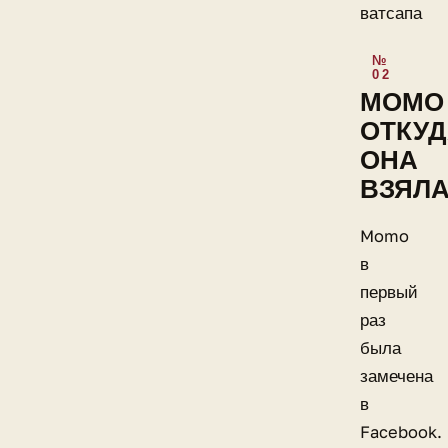
ватсапа
МОМО
ОТКУ
ОНА
ВЗЯЛ
Momo
в
первый
раз
была
замечена
в
Facebook.