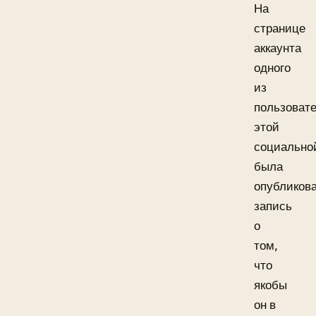
На
странице
аккаунта
одного
из
пользоват
этой
социально
была
опубликов
запись
о
том,
что
якобы
он в