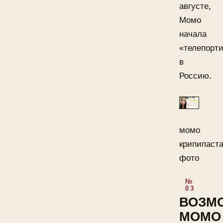
августе,
Момо
начала
«телепорт
в
Россию.
момо
крипипаст
фото
ВОЗМ
MOMO