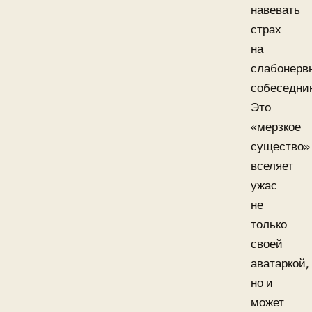
навевать
страх
на
слабонерв
собеседник
Это
«мерзкое
существо»
вселяет
ужас
не
только
своей
аватаркой,
но и
может