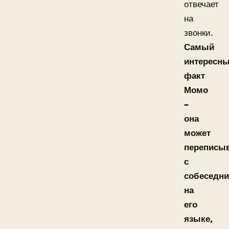
отвечает
на
звонки.
Самый
интересн
факт
Момо
–
она
может
переписы
с
собеседн
на
его
языке,