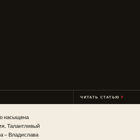
ЧИТАТЬ СТАТЬЮ
▼
го насыщена
ия. Талантливый
ра – Владислава