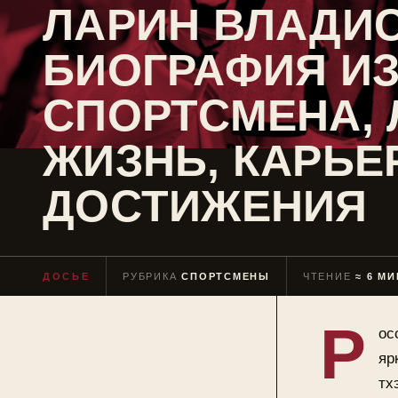
ЛАРИН ВЛАДИС
БИОГРАФИЯ И
СПОРТСМЕНА,
ЖИЗНЬ, КАРЬЕ
ДОСТИЖЕНИЯ
ДОСЬЕ
РУБРИКА
СПОРТСМЕНЫ
ЧТЕНИЕ
≈ 6 МИ
Р
ос
яр
тх