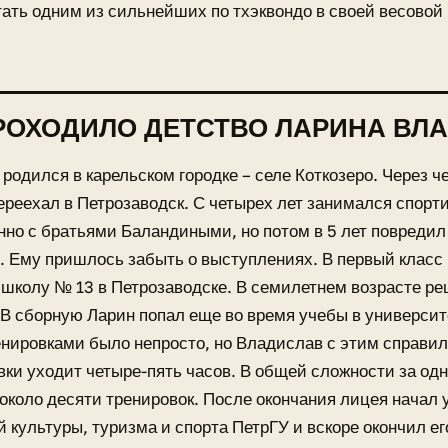
ать одним из сильнейших по тхэквондо в своей весовой 
РОХОДИЛО ДЕТСТВО ЛАРИНА ВЛ
родился в карельском городке – селе Коткозеро. Через ч
ереехал в Петрозаводск. С четырех лет занимался спорт
но с братьями Баландиными, но потом в 5 лет повредил 
. Ему пришлось забыть о выступлениях. В первый клас
школу № 13 в Петрозаводске. В семилетнем возрасте ре
 В сборную Ларин попал еще во время учебы в универси
енировками было непросто, но Владислав с этим справи
вки уходит четыре-пять часов. В общей сложности за од
около десяти тренировок. После окончания лицея начал 
 культуры, туризма и спорта ПетрГУ и вскоре окончил ег