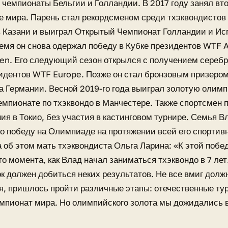
 чемпионаты Бельгии и Голландии. В 2017 году занял вт
 мира. Парень стал рекордсменом среди тхэквондистов
в Казани и выиграл Открытый Чемпионат Голландии и Ис
ремя он снова одержал победу в Кубке президентов WTF Af
en. Его следующий сезон открылся с получением серебр
идентов WTF Europe. Позже он стал бронзовым призеро
 Германии. Весной 2019-го года выиграл золотую олимп
мпионате по тхэквондо в Манчестере. Также спортсмен 
ия в Токио, без участия в кастинговом турнире. Семья 
го победу на Олимпиаде на протяжении всей его спортивн
а об этом мать тхэквондиста Ольга Ларина: «К этой побе
ого момента, как Влад начал заниматься тхэквондо в 7 лет
к должен добиться неких результатов. Не все вмиг долж
, пришлось пройти различные этапы: отечественные ту
мпионат мира. Но олимпийского золота мы дожидались 