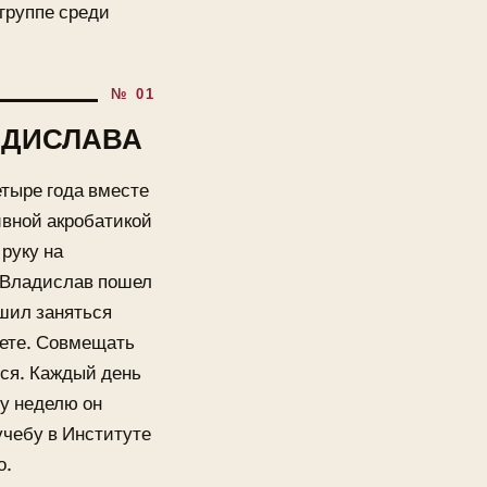
группе среди
АДИСЛАВА
етыре года вместе
ивной акробатикой
руку на
с Владислав пошел
шил заняться
тете. Совмещать
лся. Каждый день
ну неделю он
учебу в Институте
о.