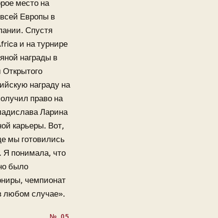
орое место на
 всей Европы в
пании. Спустя
rica и на турнире
яной награды в
м Открытого
ийскую награду на
получил право на
Владислава Ларина
ой карьеры. Вот,
де мы готовились
. Я понимала, что
но было
рниры, чемпионат
в любом случае».