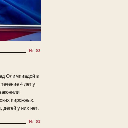
ред Олимпиадой в
течение 4 лет у
законили
ских пирожных.
 детей у них нет.