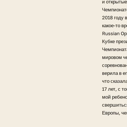
и открытые
Чемпионате
2018 году 
какое-то в
Russian Oр
Кубке през
Чемпионата
мировом че
соревнован
верила в е
что сказал
17 лет, с т
мой ребено
свершиться
Европы, че