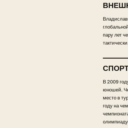
ВНЕШ
Владислав 
глобальной
пару лет ч
тактически
СПОРТ
В 2009 год
юношей. Че
место в ту
году на че
чемпионата
олимпиаду 