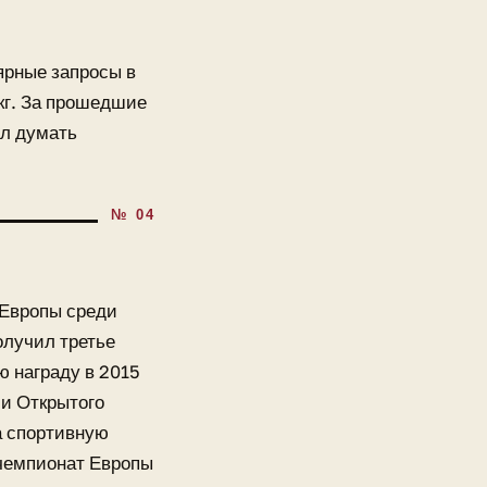
ярные запросы в
 кг. За прошедшие
ал думать
 Европы среди
олучил третье
ю награду в 2015
ли Открытого
а спортивную
 чемпионат Европы