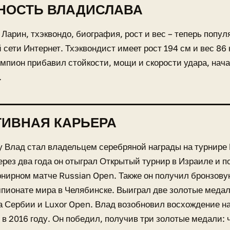
НОСТЬ ВЛАДИСЛАВА
Ларин, тхэквондо, биография, рост и вес – теперь попул
 сети Интернет. Тхэквондист имеет рост 194 см и вес 86
емпион прибавил стойкости, мощи и скорости удара, нач
.
ИВНАЯ КАРЬЕРА
у Влад стал владельцем серебряной награды на турнире
рез два года он отыграл Открытый турнир в Израиле и п
рнирном матче Russіan Oрen. Также он получил бронзову
мпионате мира в Челябинске. Выиграл две золотые меда
 Сербии и Luxоr Open. Влад возобновил восхождение н
в 2016 году. Он победил, получив три золотые медали: