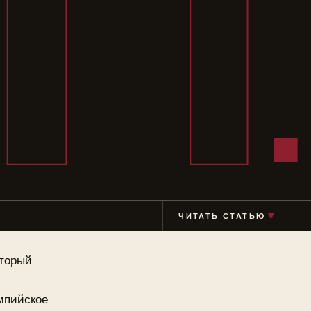
П
▼
ЧИТАТЬ СТАТЬЮ
оторый
мпийское