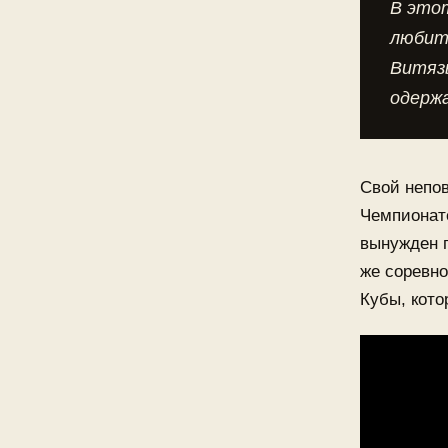
В это
любите
Витязь
одержа
Свой непо
Чемпионате
вынужден п
же соревно
Кубы, кото