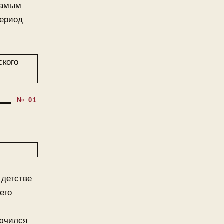
самым
период
 детстве
его
лючился