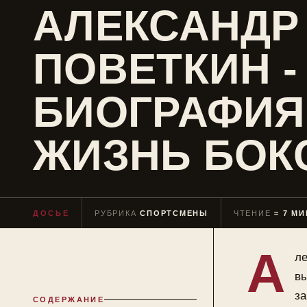
АЛЕКСАНДР
ПОВЕТКИН -
БИОГРАФИЯ
ЖИЗНЬ БОК
ДОСЬЕ
РУБРИКА
СПОРТСМЕНЫ
ЧТЕНИЕ
≈ 7 МИ
А
ле
вы
за
СОДЕРЖАНИЕ