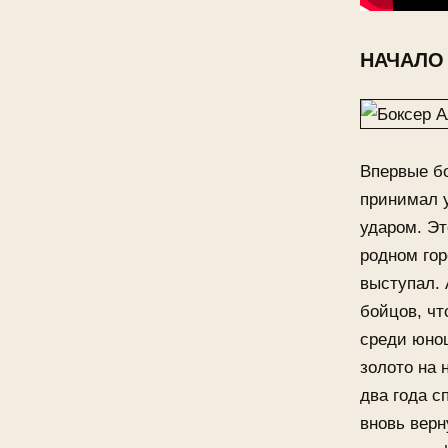
НАЧАЛО 
Впервые бо
принимал у
ударом. Эт
родном гор
выступал. 
бойцов, чт
среди юнош
золото на 
два года с
вновь верн