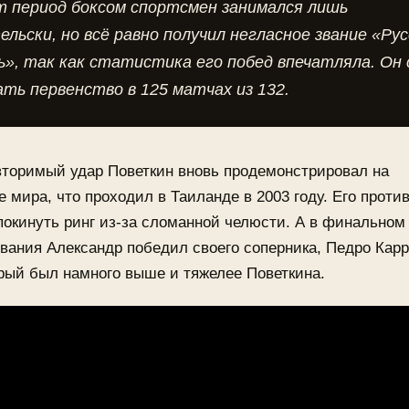
т период боксом спортсмен занимался лишь
льски, но всё равно получил негласное звание «Ру
», так как статистика его побед впечатляла. Он 
ть первенство в 125 матчах из 132.
вторимый удар Поветкин вновь продемонстрировал на
 мира, что проходил в Таиланде в 2003 году. Его проти
окинуть ринг из-за сломанной челюсти. А в финальном
вания Александр победил своего соперника, Педро Карр
рый был намного выше и тяжелее Поветкина.