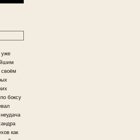
 уже
нейшим
В своём
рых
ких
 по боксу
евал
 неудача
сандра
ехов как