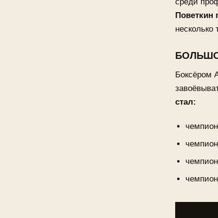
среди про
Поветкин 
несколько 
БОЛЬШО
Боксёром А
завоёвыва
стал:
чемпионо
чемпион
чемпионо
чемпион