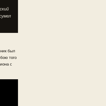
сский
сумел
вник был
 бою того
иона с