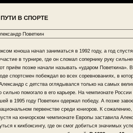
ПУТИ В СПОРТЕ
ксом юноша начал заниматься в 1992 году, а год спустя
частие в турнире, где он сломал сопернику руку силь
от приём позже начали называть «ударом Поветкина». 
оде спортсмен побеждал во всех соревнованиях, в кото
Александр с детства оглядывался только на самых вели
о сильно помогало в его карьере. На чемпионате России
ей в 1995 году Поветкин одержал победу. А позже заво
национальном первенстве среди юниоров. К сожалению,
пустя на юниорском чемпионате Европы заставила Алек
уться к кикбоксингу, где он смог добиться значимых усп