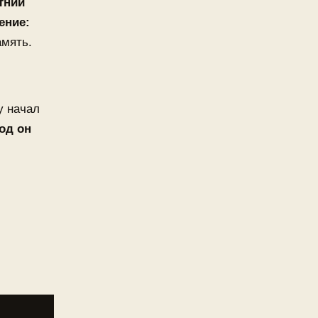
етний
ение:
амять.
у начал
од он