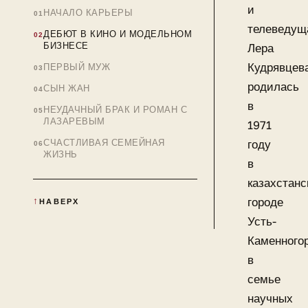
и
НАЧАЛО КАРЬЕРЫ
телеведущ
ДЕБЮТ В КИНО И МОДЕЛЬНОМ
БИЗНЕСЕ
Лера
Кудрявцев
ПЕРВЫЙ МУЖ
родилась
СЫН ЖАН
в
НЕУДАЧНЫЙ БРАК И РОМАН С
ЛАЗАРЕВЫМ
1971
СЧАСТЛИВАЯ СЕМЕЙНАЯ
году
ЖИЗНЬ
в
казахстанс
городе
НАВЕРХ
Усть-
Каменного
в
семье
научных