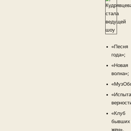
«Песня
года»;
«Новая
волна»;
«МузОбо
«Испыт
верност
«Клуб
бывших
жен».