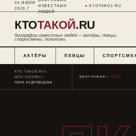
24 ИЮЛЯ
ИЗВЕСТНЫХ
●
KTOTAKOJ.RU
2026 Г.
ЛЮДЕЙ
КТО
ТАКОЙ
.RU
биографии известных людей — актёры, певцы,
спортсмены, политики
АКТЁРЫ
ПЕВЦЫ
СПОРТСМЕ
КТО ТАКОЙ.RU
■
ШОУ-БИЗНЕС
■
БИОГРАФИЯ
№ 0480
ЛЕРА КУДРЯВЦЕВА