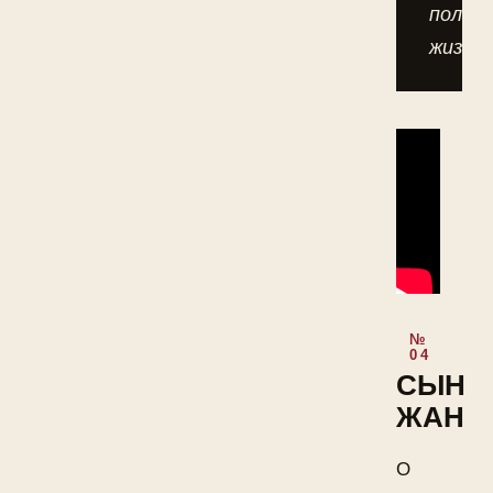
полно
жизнь.
СЫН
ЖАН
О