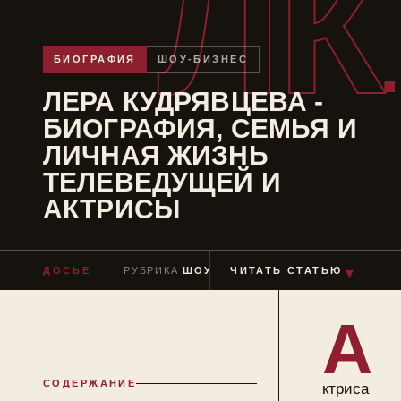
ЛК
БИОГРАФИЯ
ШОУ-БИЗНЕС
ЛЕРА КУДРЯВЦЕВА -
БИОГРАФИЯ, СЕМЬЯ И
ЛИЧНАЯ ЖИЗНЬ
ТЕЛЕВЕДУЩЕЙ И
АКТРИСЫ
▼
ДОСЬЕ
РУБРИКА
ШОУ-БИЗНЕС
ЧИТАТЬ СТАТЬЮ
ЧТЕНИЕ
≈ 7 МИ
А
СОДЕРЖАНИЕ
ктриса