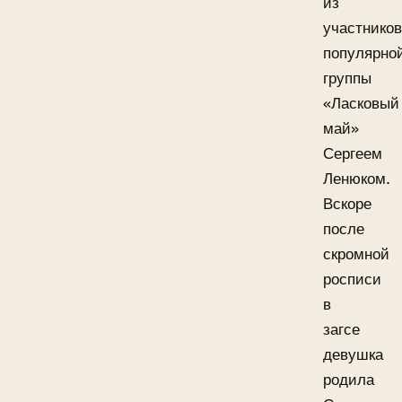
из
участников
популярно
группы
«Ласковый
май»
Сергеем
Ленюком.
Вскоре
после
скромной
росписи
в
загсе
девушка
родила