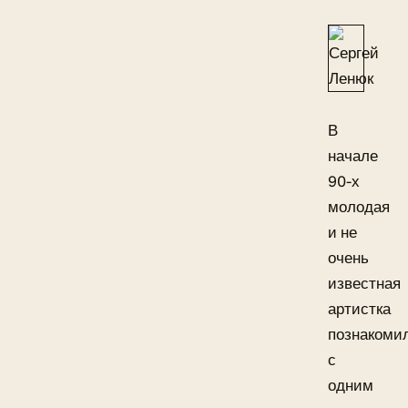
В
начале
90-х
молодая
и не
очень
известная
артистка
познакоми
с
одним