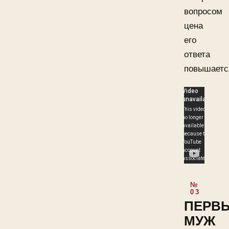
вопросом
цена
его
ответа
повышаетс
ПЕРВ
МУЖ