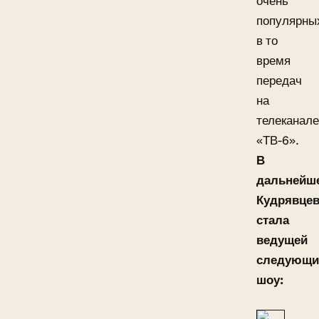
очень
популярны
в то
время
передач
на
телеканале
«ТВ-6».
В
дальнейш
Кудрявце
стала
ведущей
следующи
шоу: