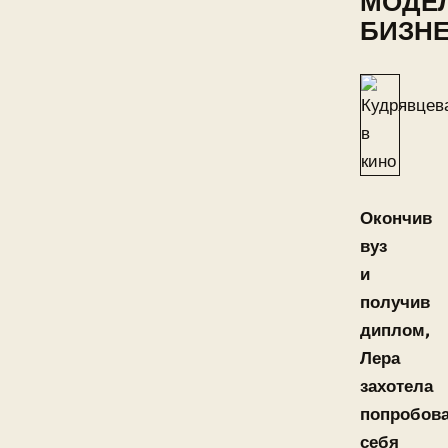
МОДЕ
БИЗН
Окончив
вуз
и
получив
диплом,
Лера
захотела
попробов
себя