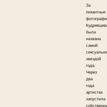
За
пикантные
фотограф
Кудрявцев
была
названа
самой
сексуальн
звездой
года.
Через
два
года
артистка
запустила
собственн