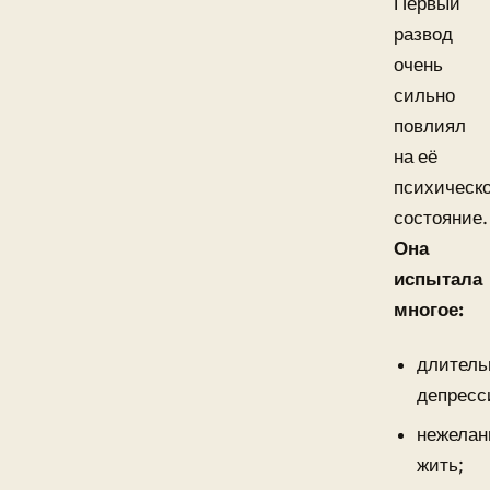
Первый
развод
очень
сильно
повлиял
на её
психическ
состояние.
Она
испытала
многое:
длител
депресс
нежелан
жить;