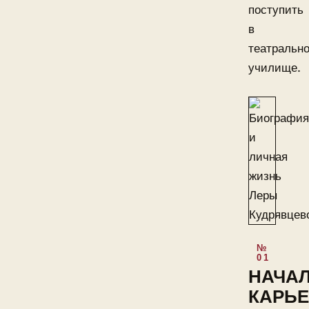
поступить
в
театральн
училище.
НАЧА
КАРЬ