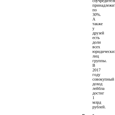
соучредител
принадлежи
по
30%.
А
также
у
друзей
есть
доли
всех
юридически
лиц
группы.
В
2017
году
совокупный
доход
лейбла
достиг
1
млрд
рублей.