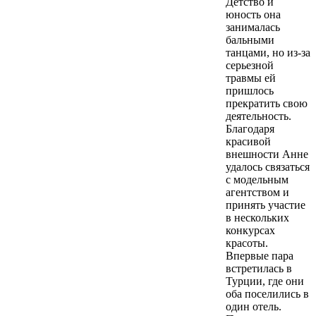
Детство и
юность она
занималась
бальными
танцами, но из-за
серьезной
травмы ей
пришлось
прекратить свою
деятельность.
Благодаря
красивой
внешности Анне
удалось связаться
с модельным
агентством и
принять участие
в нескольких
конкурсах
красоты.
Впервые пара
встретилась в
Турции, где они
оба поселились в
один отель.