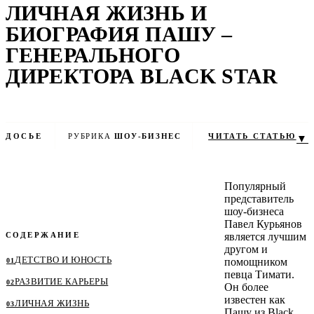
ЛИЧНАЯ ЖИЗНЬ И
БИОГРАФИЯ ПАШУ –
ГЕНЕРАЛЬНОГО
ДИРЕКТОРА BLACK STAR
ДОСЬЕ
РУБРИКА
ШОУ-БИЗНЕС
ЧТЕНИЕ
ЧИТАТЬ СТАТЬЮ
≈ 7 МИН
▼
Популярный
представитель
шоу-бизнеса
Павел Курьянов
СОДЕРЖАНИЕ
является лучшим
другом и
ДЕТСТВО И ЮНОСТЬ
помощником
певца Тимати.
РАЗВИТИЕ КАРЬЕРЫ
Он более
известен как
ЛИЧНАЯ ЖИЗНЬ
Пашу из Black