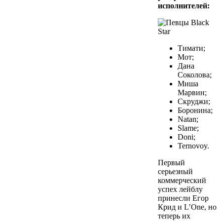
исполнителей:
Тимати;
Мот;
Дана
Соколова;
Миша
Марвин;
Скруджи;
Боронина;
Natan;
Slame;
Doni;
Ternovoy.
Первый
серьезный
коммерческий
успех лейблу
принесли Егор
Крид и L’One, но
теперь их