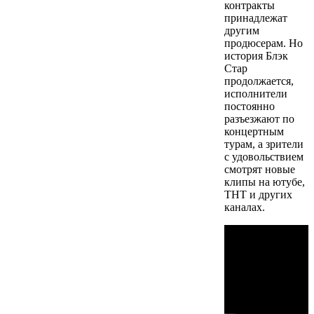
контракты
принадлежат
другим
продюсерам. Но
история Блэк
Стар
продолжается,
исполнители
постоянно
разъезжают по
концертным
турам, а зрители
с удовольствием
смотрят новые
клипы на ютубе,
ТНТ и других
каналах.