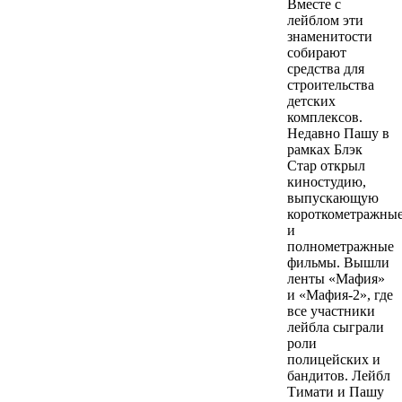
Вместе с
лейблом эти
знаменитости
собирают
средства для
строительства
детских
комплексов.
Недавно Пашу в
рамках Блэк
Стар открыл
киностудию,
выпускающую
короткометражны
и
полнометражные
фильмы. Вышли
ленты «Мафия»
и «Мафия-2», где
все участники
лейбла сыграли
роли
полицейских и
бандитов. Лейбл
Тимати и Пашу