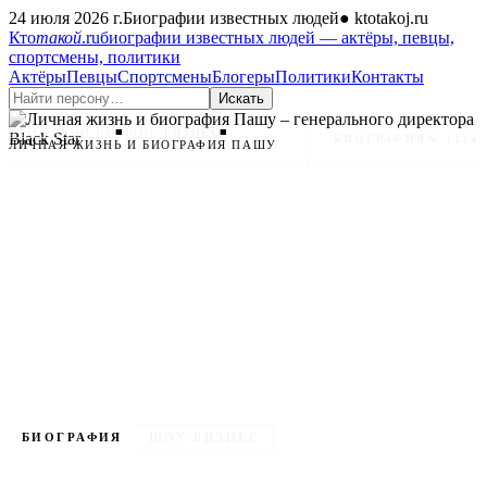
24 июля 2026 г.
Биографии известных людей
●
ktotakoj.ru
Кто
такой
.ru
биографии известных людей — актёры, певцы,
спортсмены, политики
Актёры
Певцы
Спортсмены
Блогеры
Политики
Контакты
Искать
КТО ТАКОЙ.RU
■
ШОУ-БИЗНЕС
■
БИОГРАФИЯ
№ 1114
ЛИЧНАЯ ЖИЗНЬ И БИОГРАФИЯ ПАШУ
БИОГРАФИЯ
ШОУ-БИЗНЕС