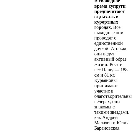
В свободное
время супруги
предпочитают
отдыхать в
курортных
городах
. Все
выходные они
проводят с
единственной
дочкой. А также
они ведут
активный образ
жизни. Рост и
вес Пашу — 188
см и 81 кг.
Курьяновы
принимают
участие в
благотворительны
вечерах, они
знакомы с
такими звездами,
как Андрей
Малахов и Юлия
Барановская.