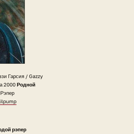
ззи Гарсия / Gazzy
та 2000
Родной
 Рэпер
lilpump
лодой рэпер