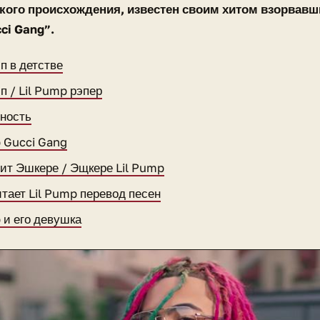
кого происхождения, известен своим хитом взорвавши
ci Gang”.
п в детстве
п / Lil Pump рэпер
ность
p Gucci Gang
чит Эшкере / Эщкере Lil Pump
итает Lil Pump перевод песен
 и его девушка