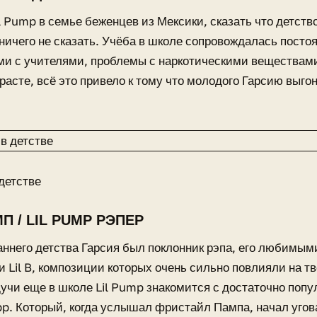
l Pump в семье беженцев из Мексики, сказать что детств
ничего не сказать. Учёба в школе сопровождалась пост
и с учителями, проблемы с наркотическими веществам
расте, всё это привело к тому что молодого Гарсию выго
 детстве
П / LIL PUMP РЭПЕР
аннего детства Гарсия был поклонник рэпа, его любимы
 и Lil B, композиции которых очень сильно повлияли на т
учи еще в школе Lil Pump знакомится с достаточно поп
. Который, когда услышал фристайл Пампа, начал угов