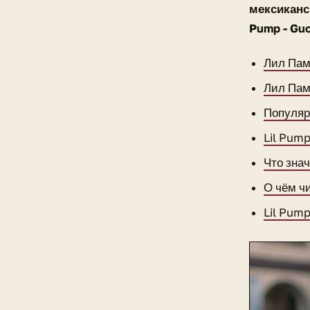
мексиканс
Pump - Guc
Лил Пам
Лил Пам
Популяр
Lil Pum
Что зна
О чём ч
Lil Pump