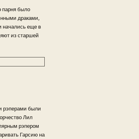
о парня было
оянными драками,
и начались еще в
няют из старшей
ми рэперами были
ворчество Лил
улярным рэпером
аривать Гарсию на