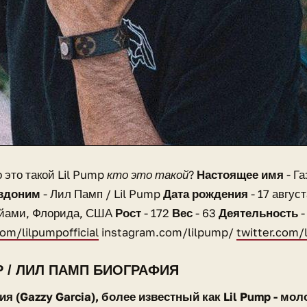
о это такой
Lil Pump кто это такой?
Настоящее имя
- Га
вдоним
- Лил Памп / Lil Pump
Дата рождения
- 17 авгус
йами, Флорида, США
Рост
- 172
Вес
- 63
Деятельность
-
om/lilpumpofficial
instagram.com/lilpump/
twitter.com/
P / ЛИЛ ПАМП БИОГРАФИЯ
ия (Gazzy Garcia), более известный как Lil Pump - мо