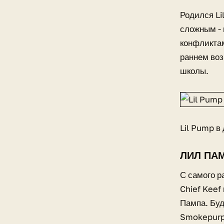
Родился Li
сложным - 
конфликтам
раннем воз
школы.
Lil Pump в
ЛИЛ ПАМ
С самого р
Chief Keef
Пампа. Буд
Smokepurpp