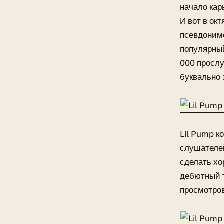
начало кар
И вот в ок
псевдонимо
популярный
000 прослу
буквально 
Lil Pump к
слушателей
сделать хо
дебютный т
просмотров