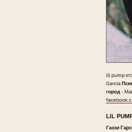
lil pump кт
Garcia
Псе
город
- Ма
facebook.c
LIL PUM
Газзи Гарс