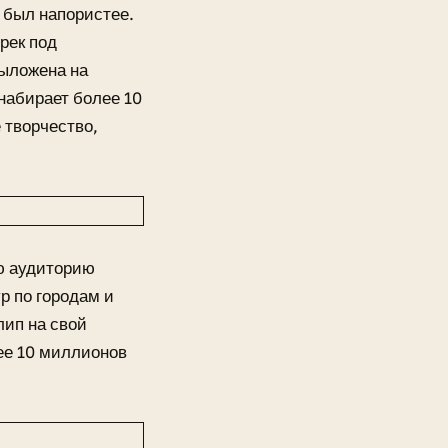
 был напористее.
рек под
выложена на
набирает более 10
 творчество,
ую аудиторию
р по городам и
лип на свой
лее 10 миллионов