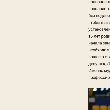
полноценны
пополняетс
без поддер
чтобы выве
установлен
15 лет род
начала зан
необходим
вошел в ст
девушек, Л
Именно муд
профессион