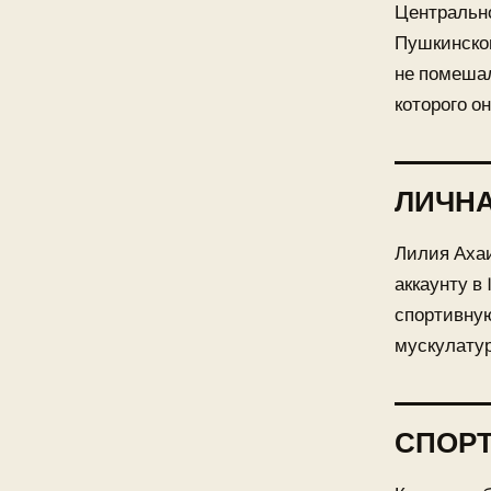
Центральн
Пушкинског
не помешал
которого о
ЛИЧН
Лилия Ахаи
аккаунту в
спортивную
мускулатур
СПОРТ