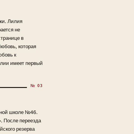
ки. Лилия
ается не
странице в
Любовь, которая
юбовь к
илии имеет первый
нной школе №46.
. После переезда
йского резерва