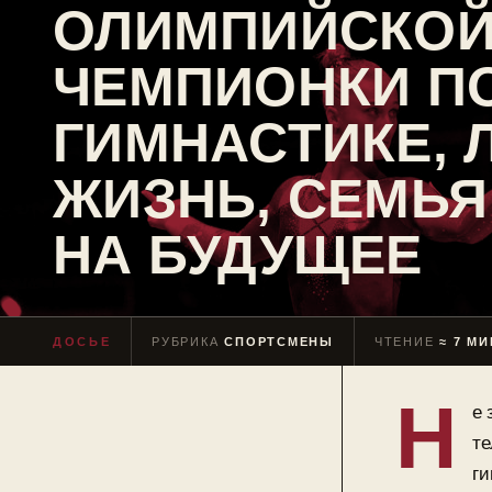
ОЛИМПИЙСКО
ЧЕМПИОНКИ П
ГИМНАСТИКЕ, 
ЖИЗНЬ, СЕМЬЯ
НА БУДУЩЕЕ
ДОСЬЕ
РУБРИКА
СПОРТСМЕНЫ
ЧТЕНИЕ
≈ 7 МИ
Н
е 
те
ги