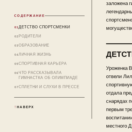
заложена г
легендарны
СОДЕРЖАНИЕ
спортсмено
ДЕТСТВО СПОРТСМЕНКИ
могуществ
РОДИТЕЛИ
ОБРАЗОВАНИЕ
ДЕТСТ
ЛИЧНАЯ ЖИЗНЬ
СПОРТИВНАЯ КАРЬЕРА
Уроженка В
ЧТО РАССКАЗЫВАЛА
отвели Лил
ГИМНАСТКА ОБ ОЛИМПИАДЕ
спортивную
СПЛЕТНИ И СЛУХИ В ПРЕССЕ
отдала пре
снарядах п
НАВЕРХ
первым тр
воспитани
местного Д