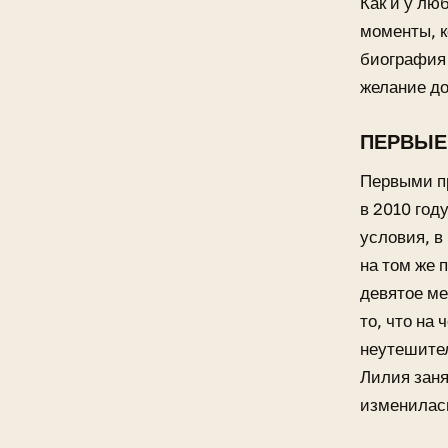
Как и у лю
моменты, к
биография
желание до
ПЕРВЫЕ
Первыми п
в 2010 год
условия, в
на том же 
девятое ме
то, что на
неутешител
Лилия заня
изменилась