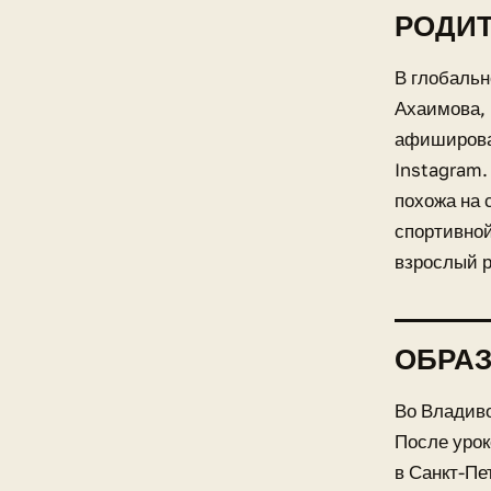
РОДИ
В глобальн
Ахаимова, 
афишироват
Instagram.
похожа на 
спортивной
взрослый р
ОБРА
Во Владив
После уро
в Санкт-Пе