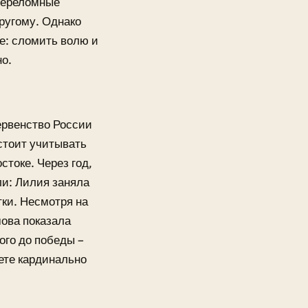
 переломные
другому. Однако
е: сломить волю и
о.
рвенство России
 стоит учитывать
токе. Через год,
ли: Лилия заняла
ки. Несмотря на
мова показала
ого до победы –
чете кардинально