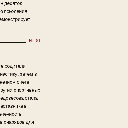
ин десяток
о поколения
демонстрирует
те родители
астику, затем в
нечном счете
других спортивных
Недовесова стала
аставника в
еченность
в снарядов для