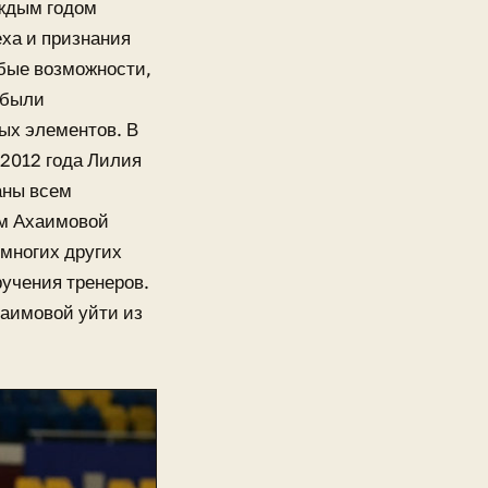
аждым годом
ха и признания
бые возможности,
 были
ых элементов. В
 2012 года Лилия
аны всем
зм Ахаимовой
 многих других
учения тренеров.
хаимовой уйти из