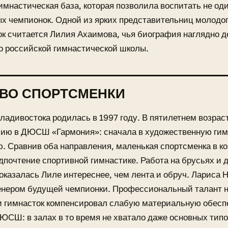
имнастическая база, которая позволила воспитать не од
х чемпионок. Одной из ярких представительниц молодог
к считается Лилия Ахаимова, чья биография наглядно 
о российской гимнастической школы.
ВО СПОРТСМЕНКИ
ладивостока родилась в 1997 году. В пятилетнем возрас
ию в ДЮСШ «Гармония»: сначала в художественную гимн
. Сравнив оба направления, маленькая спортсменка в ко
дпочтение спортивной гимнастике. Работа на брусьях и 
оказалась Лиле интереснее, чем лента и обруч. Лариса 
енером будущей чемпионки. Профессиональный талант н
и гимнасток компенсировал слабую материальную обесп
ЮСШ: в залах в то время не хватало даже основных типо