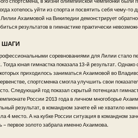
бого спортсмена, в жизни олимпийской чемпионки были
огда хотелось уйти из спорта и посвятить себя чему-то 
 Лилии Ахаимовой на Википедии демонстрирует обратно
биться результатов в гимнастике практически невозможн
 ШАГИ
рофессиональными соревнованиями для Лилии стало пе
у. Тогда юная гимнастка показала 13-й результат. Однако
 которых приходилось заниматься Ахаимовой во Владивос
первенстве, спортсменка смогла улучшить свои показате
сто. Следующий год показал скрытый потенциал гимнаст
 чемпионате России 2013 года в личном многоборье Ахаи
ьный результат, в командном зачете ей не хватило немн
ла 4 место. А на кубке России ситуация в командном за
 – первое золото забрала именно Ахаимова.