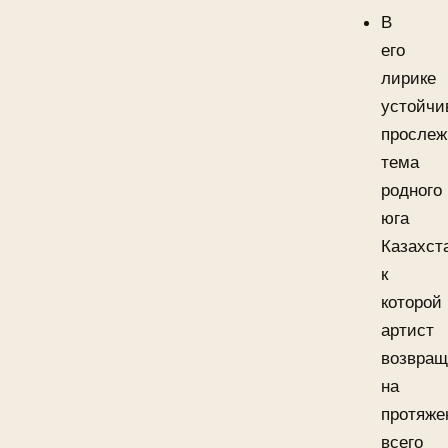
В
его
лирике
устойчи
прослеж
тема
родного
юга
Казахст
к
которой
артист
возвращ
на
протяже
всего