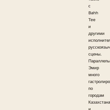
с
Bahh
Tee
и
другими
исполните
русскоязы
сцены.
Параллель
Эмир
много
гастролир
по
городам
Казахстан
и