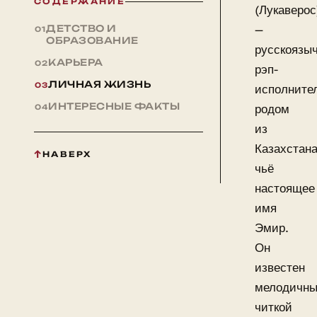
СОДЕРЖАНИЕ
(Лукаверос
ДЕТСТВО И
—
ОБРАЗОВАНИЕ
русскоязы
КАРЬЕРА
рэп-
ЛИЧНАЯ ЖИЗНЬ
исполните
ИНТЕРЕСНЫЕ ФАКТЫ
родом
из
Казахстана
НАВЕРХ
чьё
настоящее
имя
Эмир.
Он
известен
мелодичн
читкой