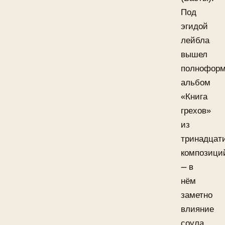
Под
эгидой
лейбла
вышел
полнофор
альбом
«Книга
грехов»
из
тринадцат
композици
— в
нём
заметно
влияние
соула