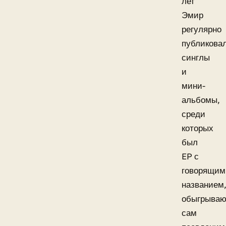
лет
Эмир
регулярно
публикова
синглы
и
мини-
альбомы,
среди
которых
был
EP с
говорящим
названием
обыгрыва
сам