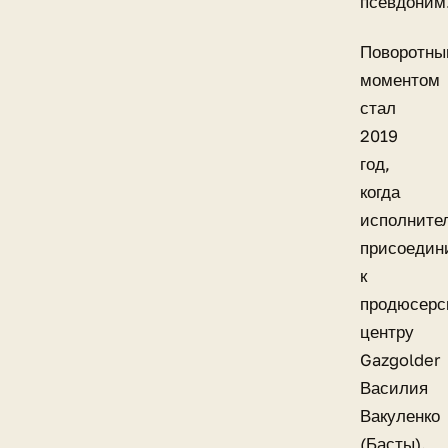
псевдоним
Поворотн
моментом
стал
2019
год,
когда
исполните
присоедин
к
продюсерс
центру
Gazgolder
Василия
Вакуленко
(Басты).