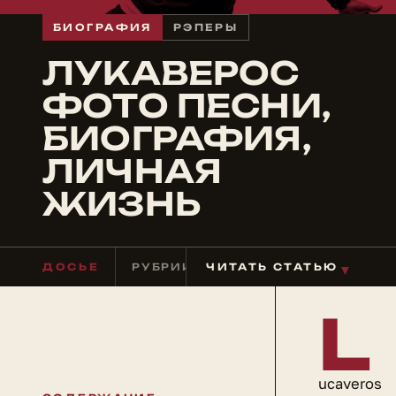
БИОГРАФИЯ
РЭПЕРЫ
ЛУКАВЕРОС
ФОТО ПЕСНИ,
БИОГРАФИЯ,
ЛИЧНАЯ
ЖИЗНЬ
ДОСЬЕ
РУБРИКА
ЧИТАТЬ СТАТЬЮ
РЭПЕРЫ
ЧТЕНИЕ
≈ 3
▼
L
ucaveros