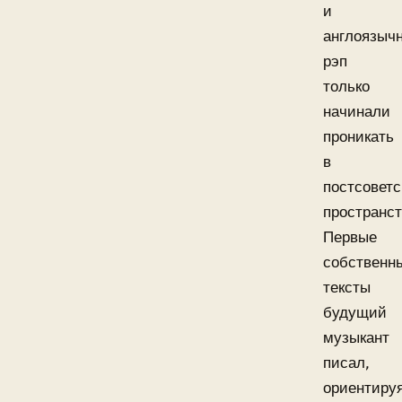
и
англоязыч
рэп
только
начинали
проникать
в
постсоветс
пространст
Первые
собственн
тексты
будущий
музыкант
писал,
ориентиру