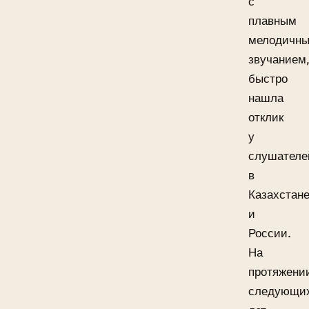
с
плавным
мелодичн
звучанием
быстро
нашла
отклик
у
слушателе
в
Казахстан
и
России.
На
протяжени
следующи