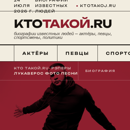
24
БИОГРАФИИ
ИЮЛЯ
ИЗВЕСТНЫХ
●
KTOTAKOJ.RU
2026 Г.
ЛЮДЕЙ
КТО
ТАКОЙ
.RU
биографии известных людей — актёры, певцы,
спортсмены, политики
АКТЁРЫ
ПЕВЦЫ
СПОРТ
КТО ТАКОЙ.RU
■
РЭПЕРЫ
■
БИОГРАФИЯ
№ 01
ЛУКАВЕРОС ФОТО ПЕСНИ