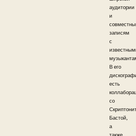
аудитории
и
совместн
записям
с
известным
музыканта
В его
дискограф
есть
коллабора
со
Скриптони
Бастой,
а
также