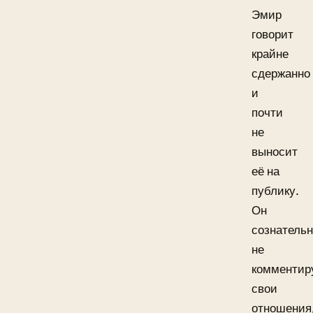
Эмир
говорит
крайне
сдержанно
и
почти
не
выносит
её на
публику.
Он
сознатель
не
комментир
свои
отношения