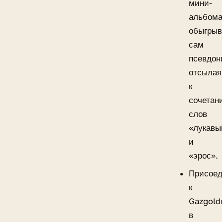
мини-
альбом
обыгрыв
сам
псевдон
отсылая
к
сочетан
слов
«лукавы
и
«эрос».
Присое
к
Gazgold
в