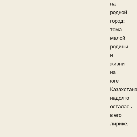
на
родной
город:
тема
малой
родины
и
жизни
на
юге
Казахстан
надолго
осталась
в его
лирике.