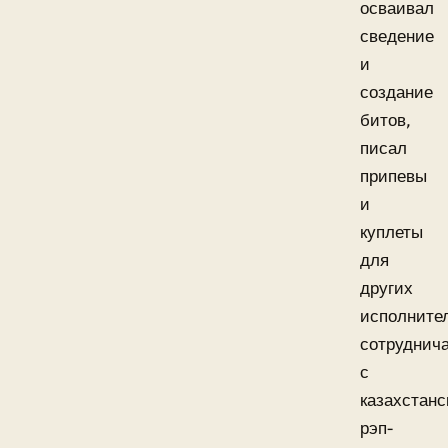
осваивал
сведение
и
создание
битов,
писал
припевы
и
куплеты
для
других
исполните
сотруднич
с
казахстан
рэп-