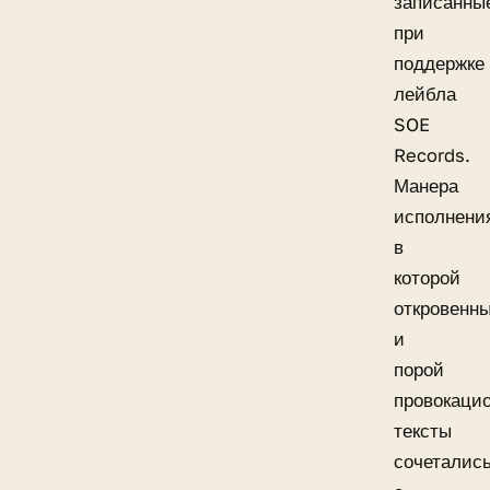
записанны
при
поддержке
лейбла
SOE
Records.
Манера
исполнени
в
которой
откровенн
и
порой
провокаци
тексты
сочеталис