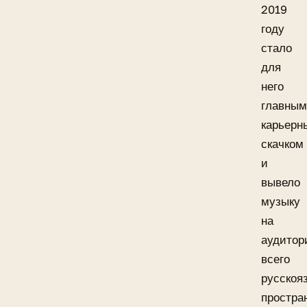
2019
году
стало
для
него
главны
карьерн
скачком
и
вывело
музыку
на
аудито
всего
русскоя
простра