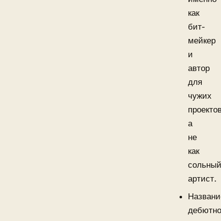
как
бит-
мейкер
и
автор
для
чужих
проектов
а
не
как
сольны
артист.
Названи
дебютно