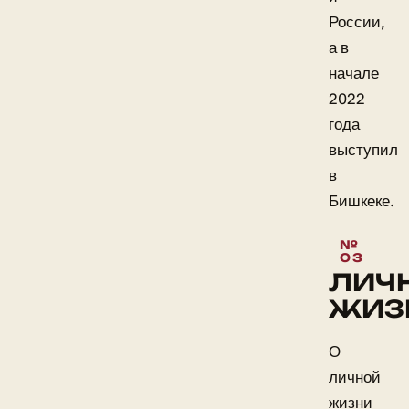
России,
а в
начале
2022
года
выступил
в
Бишкеке.
ЛИЧ
ЖИЗ
О
личной
жизни