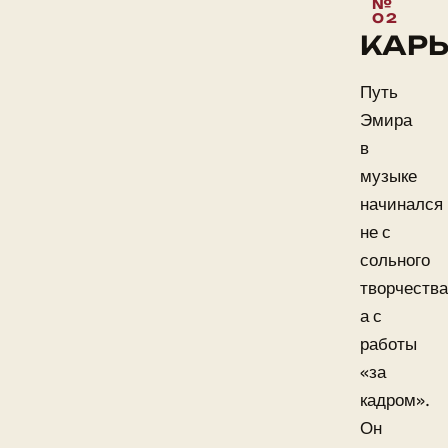
КАРЬ
Путь
Эмира
в
музыке
начинался
не с
сольного
творчества
а с
работы
«за
кадром».
Он