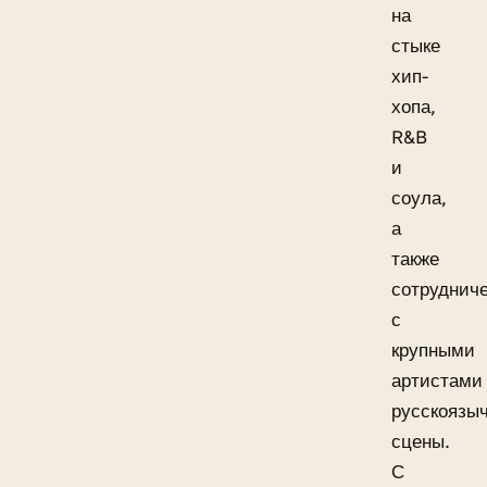
на
стыке
хип-
хопа,
R&B
и
соула,
а
также
сотруднич
с
крупными
артистами
русскоязы
сцены.
С