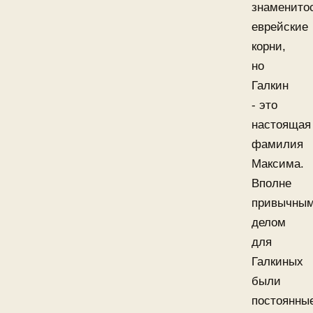
знаменито
еврейские
корни,
но
Галкин
- это
настоящая
фамилия
Максима.
Вполне
привычны
делом
для
Галкиных
были
постоянны