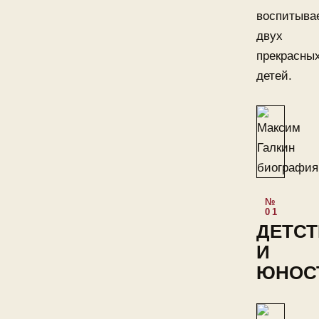
воспитыва
двух
прекрасны
детей.
ДЕТС
И
ЮНОС