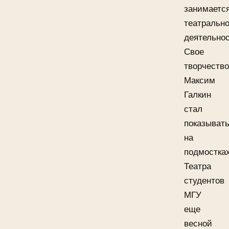
занимаетс
театральн
деятельно
Свое
творчество
Максим
Галкин
стал
показыват
на
подмостка
Театра
студентов
МГУ
еще
весной