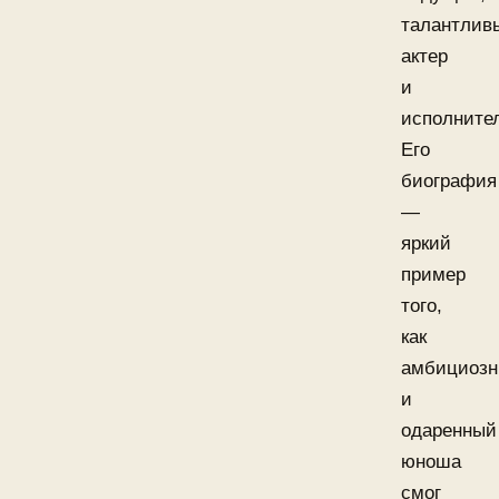
талантлив
актер
и
исполните
Его
биография
—
яркий
пример
того,
как
амбициоз
и
одаренный
юноша
смог