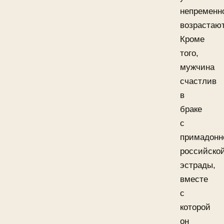
непременн
возрастают
Кроме
того,
мужчина
счастлив
в
браке
с
примадонн
российско
эстрады,
вместе
с
которой
он