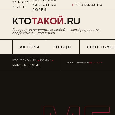
24 ИЮЛЯ
ИЗВЕСТНЫХ
●
KTOTAKOJ.RU
2026 Г.
ЛЮДЕЙ
КТО
ТАКОЙ
.RU
биографии известных людей — актёры, певцы,
спортсмены, политики
АКТЁРЫ
ПЕВЦЫ
СПОРТСМЕ
КТО ТАКОЙ.RU
■
КОМИК
■
БИОГРАФИЯ
№ 0417
МАКСИМ ГАЛКИН