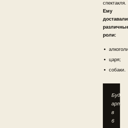
спектакля.
Ему
доставали
различны
роли:
алкоголи
царя;
собаки.
Будущ
артис
в
6