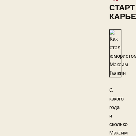
СТАРТ
КАРЬ
С
какого
года
и
сколько
Максим