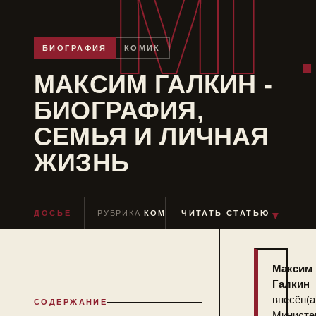
МГ
БИОГРАФИЯ
КОМИК
МАКСИМ ГАЛКИН -
БИОГРАФИЯ,
СЕМЬЯ И ЛИЧНАЯ
ЖИЗНЬ
ДОСЬЕ
РУБРИКА
КОМИК
ЧИТАТЬ СТАТЬЮ
ЧТЕНИЕ
≈ 10 МИН
▼
Максим
Галкин
внесён(а
СОДЕРЖАНИЕ
Министе