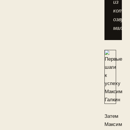
из
котор
озвучи
мальчи
Затем
Максим