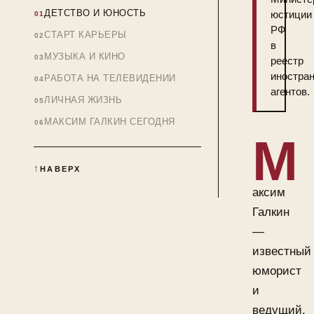
ДЕТСТВО И ЮНОСТЬ
юстиции
РФ
СТАРТ КАРЬЕРЫ
в
МУЗЫКА И КИНО
реестр
иностра
РАБОТА НА ТЕЛЕВИДЕНИИ
агентов.
ЛИЧНАЯ ЖИЗНЬ
МАКСИМ ГАЛКИН СЕГОДНЯ
М
НАВЕРХ
аксим
Галкин
—
известный
юморист
и
ведущий,