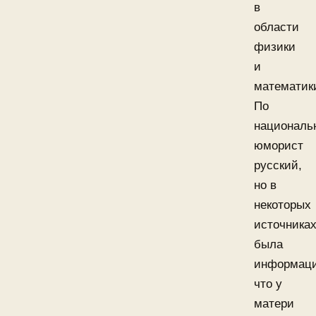
в
области
физики
и
математик
По
националь
юморист
русский,
но в
некоторых
источника
была
информаци
что у
матери