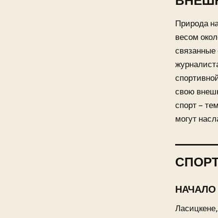
ВНЕШН
Природа на
весом окол
связанные 
журналиста
спортивной
свою внеш
спорт – те
могут насл
СПОРТ
НАЧАЛО
Ласицкене,