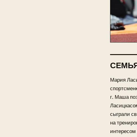
СЕМЬЯ
Мария Ласи
спортсменк
г. Маша п
Ласицкасом
сыграли св
на трениро
интересом 