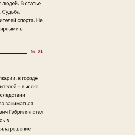
 людей. В статье
. Судьба
ителей спорта. Не
лярными в
карии, в городе
ителей – высоко
последствии
ла заниматься
вич Габрилян стал
сь в
няла решение