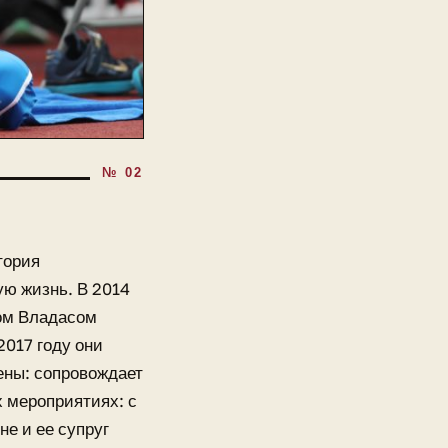
тория
ую жизнь. В 2014
ом Владасом
2017 году они
ены: сопровождает
х мероприятиях: с
е и ее супруг