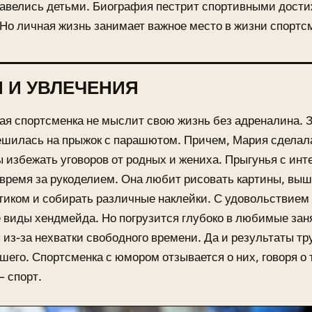
завелись детьми. Биография пестрит спортивными дост
Но личная жизнь занимает важное место в жизни спортс
 И УВЛЕЧЕНИЯ
я спортсменка не мыслит свою жизнь без адреналина. З
шилась на прыжок с парашютом. Причем, Мария сделала 
ы избежать уговоров от родных и жениха. Прыгунья с ин
время за рукоделием. Она любит рисовать картины, вы
тиком и собирать различные наклейки. С удовольствием
 виды хендмейда. Но погрузится глубоко в любимые заня
 из-за нехватки свободного времени. Да и результаты т
шего. Спортсменка с юмором отзывается о них, говоря о т
– спорт.