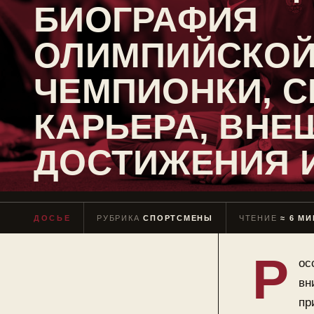
БИОГРАФИЯ
ОЛИМПИЙСКО
ЧЕМПИОНКИ, С
КАРЬЕРА, ВНЕ
ДОСТИЖЕНИЯ 
ДОСЬЕ
РУБРИКА
СПОРТСМЕНЫ
ЧТЕНИЕ
≈ 6 МИ
Р
ос
вн
пр