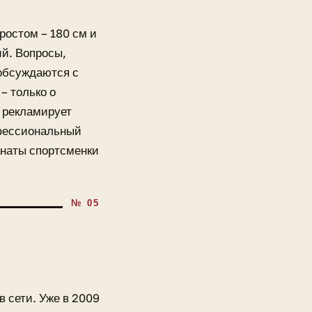
остом – 180 см и
ий. Вопросы,
 обсуждаются с
– только о
е рекламирует
офессиональный
Фанаты спортсменки
 сети. Уже в 2009