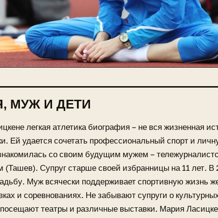
, МУЖ И ДЕТИ
цкене легкая атлетика биография – не вся жизненная ис
и. Ей удается сочетать профессиональный спорт и личн
ознакомилась со своим будущим мужем – тележурналист
 (Ташев). Супруг старше своей избранницы на 11 лет. В 
адьбу. Муж всячески поддерживает спортивную жизнь ж
вках и соревнованиях. Не забывают супруги о культурны
посещают театры и различные выставки. Мария Ласицкен