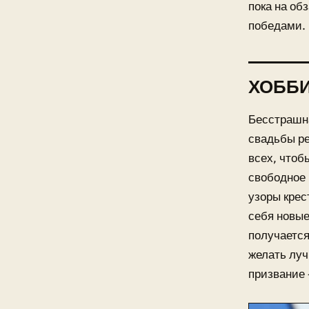
пока на об
победами. 
ХОББИ
Бесстрашна
свадьбы ре
всех, чтоб
свободное 
узоры крес
себя новые
получается
желать луч
призвание 