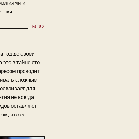
ижениями и
менки.
а год до своей
это в тайне ото
тересом проводит
шивать сложные
 осваивает для
тия не всегда
рудов оставляют
ом, что ее