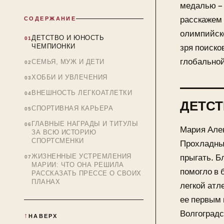
медалью – 
расскажем 
СОДЕРЖАНИЕ
олимпийско
ДЕТСТВО И ЮНОСТЬ
ЧЕМПИОНКИ
зря поиско
глобальной
СЕМЬЯ, МУЖ И ДЕТИ
ХОББИ И УВЛЕЧЕНИЯ
ВНЕШНОСТЬ ЛЕГКОАТЛЕТКИ
ДЕТСТ
СПОРТИВНАЯ КАРЬЕРА
ГЛАВНЫЕ НАГРАДЫ И ТИТУЛЫ
Мария Алек
ЗА ВСЮ ИСТОРИЮ
СПОРТСМЕНКИ
Прохладный
ЖИЗНЕННЫЕ УСТРЕМЛЕНИЯ
прыгать. Б
МАРИИ: ЧТО ОНА РЕШИЛА
помогло в 
РАССКАЗАТЬ ПРЕССЕ О СВОИХ
ПЛАНАХ
легкой атл
ее первым 
Волгоградс
НАВЕРХ