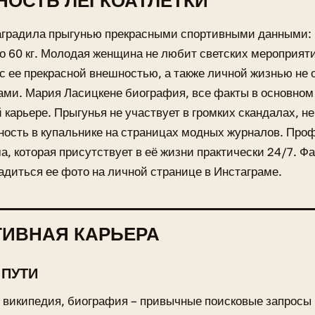
ОСТЬ ЛЕГКОАТЛЕТКИ
градила прыгунью прекрасными спортивными данными: р
о 60 кг. Молодая женщина не любит светских мероприят
с ее прекрасной внешностью, а также личной жизнью не
ми. Мария Ласицкене биография, все факты в основном 
 карьере. Прыгунья не участвует в громких скандалах, н
ность в купальнике на страницах модных журналов. Пр
ма, которая присутствует в её жизни практически 24/7. 
адиться ее фото на личной странице в Инстаграме.
ИВНАЯ КАРЬЕРА
 ПУТИ
 википедия, биография – привычные поисковые запросы в