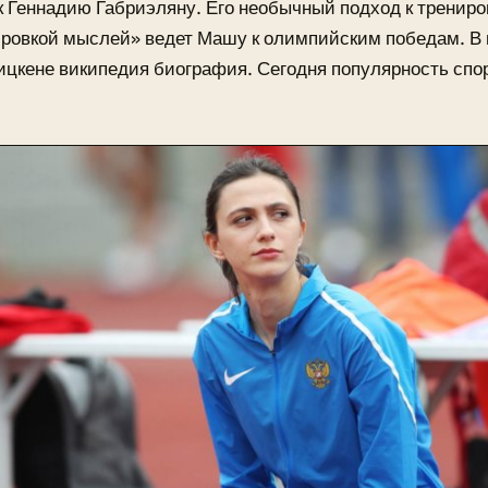
к Геннадию Габриэляну. Его необычный подход к трениро
ировкой мыслей» ведет Машу к олимпийским победам. В 
ицкене википедия биография. Сегодня популярность спо