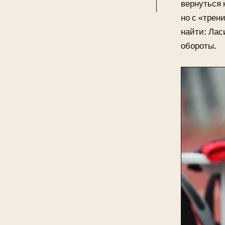
вернуться 
но с «трен
найти: Лас
обороты.