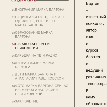
СОДЕРЖАНИЕ
Бартон
–
БИОГРАФИЯ МАРКА БАРТОНА
известный
НАЦИОНАЛЬНОСТЬ, ВОЗРАСТ,
ГДЕ ЖИВЕТ, РОСТ И ВЕС
психолог,
МАРКА БАРТОНА
автор
ОБРАЗОВАНИЕ МАРКА
книг
БАРТОНА
и
НАЧАЛО КАРЬЕРЫ И
ПСИХОЛОГИЯ
курсов,
КАРЬЕРА НА ТВ И РАДИО
блоггер
ЛИЧНАЯ ЖИЗНЬ МАРКА
и
БАРТОНА
ведущий
ДЕТИ МАРКА БАРТОНА И
различных
АНАСТАСИИ ПАВЕЛКОВСКОЙ
телепрогр
ФОТО МАРКА БАРТОНА СЕЙЧАС
К
И С ЖЕНОЙ АНАСТАСИЕЙ
ПАВЕЛКОВСКОЙ
нему
ЗАКЛЮЧЕНИЕ
обращают