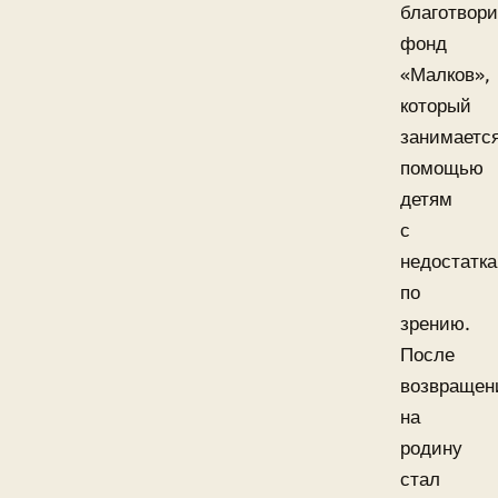
благотвор
фонд
«Малков»,
который
занимаетс
помощью
детям
с
недостатк
по
зрению.
После
возвращен
на
родину
стал