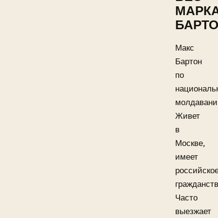
МАРК
БАРТ
Макс
Бартон
по
националь
молдавани
Живет
в
Москве,
имеет
российско
гражданств
Часто
выезжает