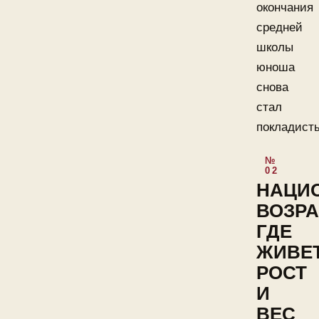
окончания
средней
школы
юноша
снова
стал
покладист
НАЦИ
ВОЗРА
ГДЕ
ЖИВЕТ
РОСТ
И
ВЕС