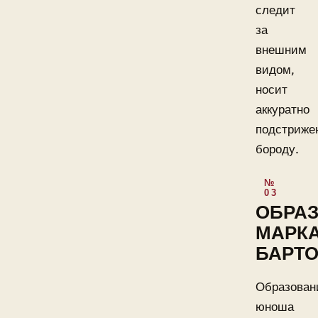
следит
за
внешним
видом,
носит
аккуратно
подстриже
бороду.
ОБРА
МАРК
БАРТ
Образован
юноша