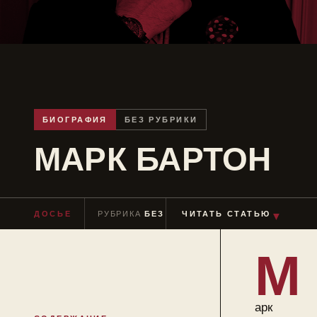
БИОГРАФИЯ
БЕЗ РУБРИКИ
МАРК БАРТОН
ДОСЬЕ
РУБРИКА
БЕЗ РУБРИКИ
ЧИТАТЬ СТАТЬЮ
ЧТЕНИЕ
≈ 6 МИ
▼
М
арк