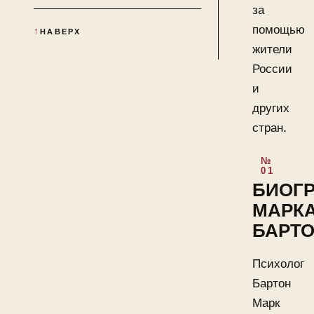
за
помощью
НАВЕРХ
жители
России
и
других
стран.
БИОГ
МАРК
БАРТ
Психолог
Бартон
Марк