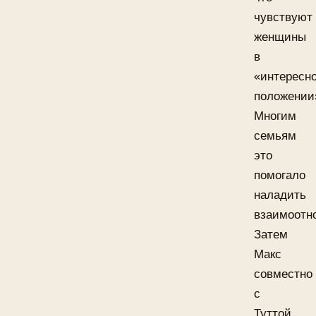
чувствуют
женщины
в
«интересн
положении
Многим
семьям
это
помогало
наладить
взаимоотн
Затем
Макс
совместно
с
Туттой