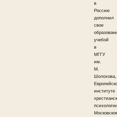
в
Россию
дополнил
свое
образован
учебой
в
МГГУ
им.
М.
Шолохова,
Европейск
институте
христианс
психологии
Московско