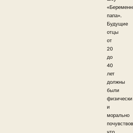
«Беремен
папа».
Будущие
отцы
от
20
до
40
лет
должны
были
физически
и
морально
почувствов
что