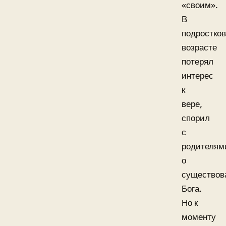
«своим».
В
подростко
возрасте
потерял
интерес
к
вере,
спорил
с
родителям
о
существов
Бога.
Но к
моменту