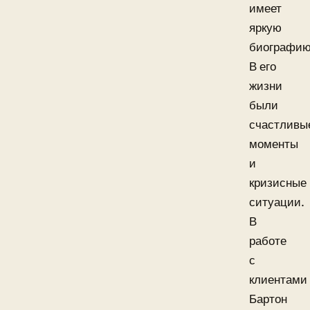
имеет
яркую
биографию
В его
жизни
были
счастливы
моменты
и
кризисные
ситуации.
В
работе
с
клиентами
Бартон