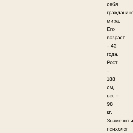
себя
гражданин
мира.
Его
возраст
– 42
года.
Рост
–
188
см,
вес –
98
кг.
Знаменит
психолог