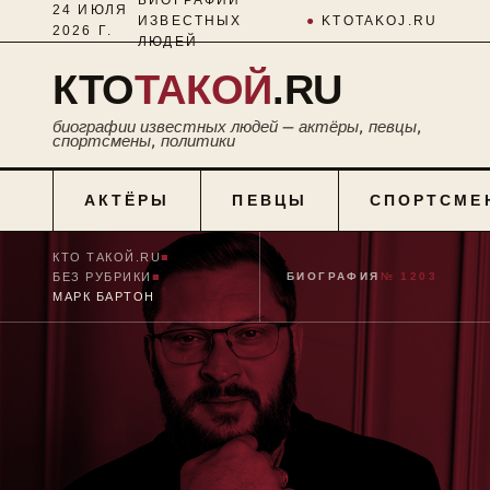
24 ИЮЛЯ
ИЗВЕСТНЫХ
●
KTOTAKOJ.RU
2026 Г.
ЛЮДЕЙ
КТО
ТАКОЙ
.RU
биографии известных людей — актёры, певцы,
спортсмены, политики
АКТЁРЫ
ПЕВЦЫ
СПОРТСМЕ
КТО ТАКОЙ.RU
■
БЕЗ РУБРИКИ
■
БИОГРАФИЯ
№ 1203
МАРК БАРТОН