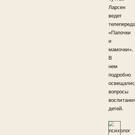
Ларсен
ведет
телеперед
«Папочки
и
мамочки».
В
нем
подробно
освещалис
вопросы
воспитани
детей.