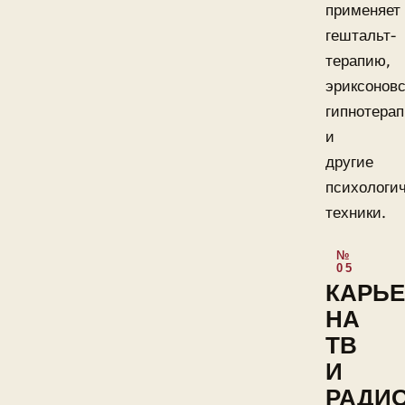
применяет
гештальт-
терапию,
эриксонов
гипнотера
и
другие
психологи
техники.
КАРЬЕ
НА
ТВ
И
РАДИ