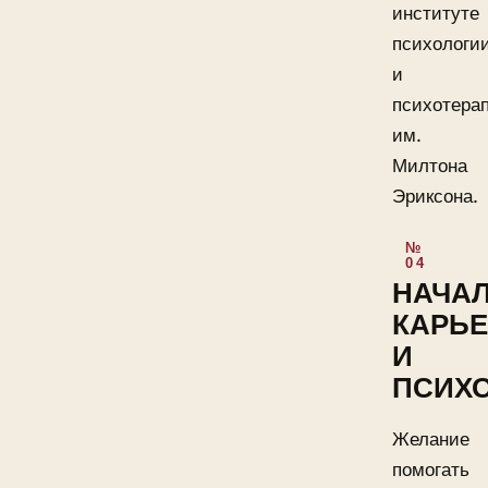
институте
психологи
и
психотера
им.
Милтона
Эриксона.
НАЧА
КАРЬ
И
ПСИХ
Желание
помогать