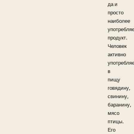
да и
просто
наиболее
употребля
продукт.
Человек
активно
употребля
в
пищу
говядину,
свинину,
баранину,
мясо
птицы.
Его