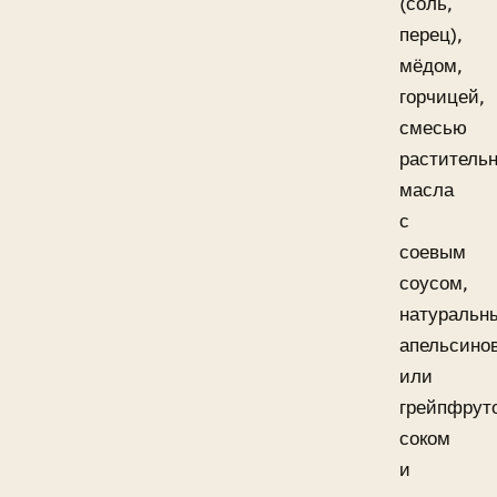
(соль,
перец),
мёдом,
горчицей,
смесью
растительн
масла
с
соевым
соусом,
натуральн
апельсино
или
грейпфрут
соком
и