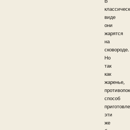
В
классичес
виде
они
жарятся
на
сковороде.
Но
так
как
жаренье,
противопо
способ
приготовле
эти
же