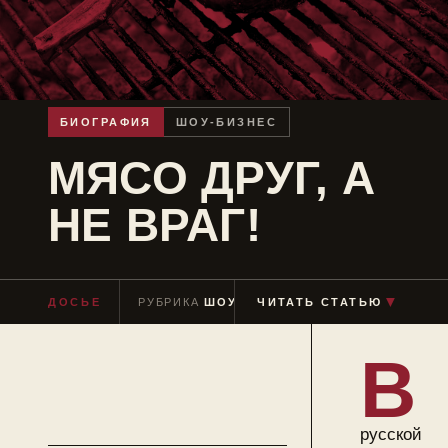
БИОГРАФИЯ
ШОУ-БИЗНЕС
МЯСО ДРУГ, А
НЕ ВРАГ!
▼
ДОСЬЕ
РУБРИКА
ШОУ-БИЗНЕС
ЧИТАТЬ СТАТЬЮ
ЧТЕНИЕ
≈ 3 МИ
В
русской