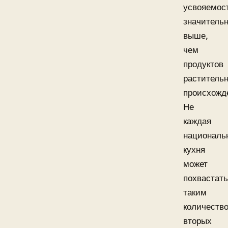
усвояемос
значитель
выше,
чем
продуктов
растительн
происхожд
Не
каждая
националь
кухня
может
похвастат
таким
количеств
вторых