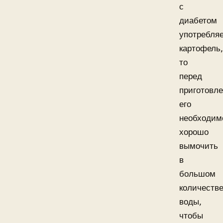
с
диабетом
употребля
картофель,
то
перед
приготовл
его
необходим
хорошо
вымочить
в
большом
количеств
воды,
чтобы