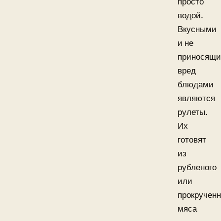
просто
водой.
Вкусными
и не
приносящ
вред
блюдами
являются
рулеты.
Их
готовят
из
рубленого
или
прокрученн
мяса