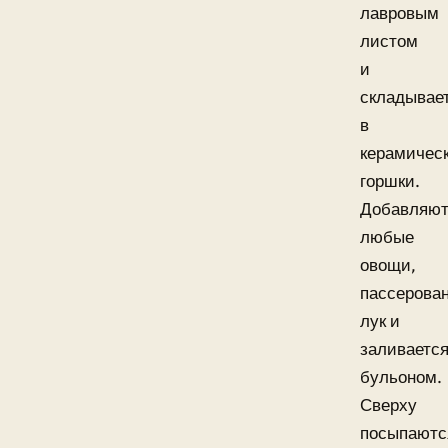
лавровым
листом
и
складывае
в
керамичес
горшки.
Добавляют
любые
овощи,
пассерова
лук и
заливаетс
бульоном.
Сверху
посыпаютс