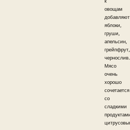
к
овощам
добавляют
яблоки,
груши,
апельсин,
грейпфрут,
чернослив.
Мясо
очень
хорошо
сочетается
со
сладкими
продуктам
цитрусовы