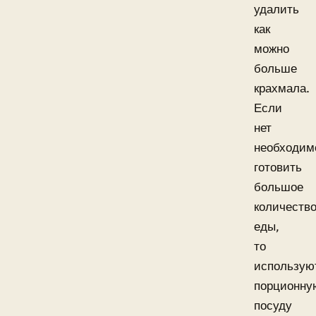
удалить
как
можно
больше
крахмала.
Если
нет
необходим
готовить
большое
количеств
еды,
то
использую
порционну
посуду