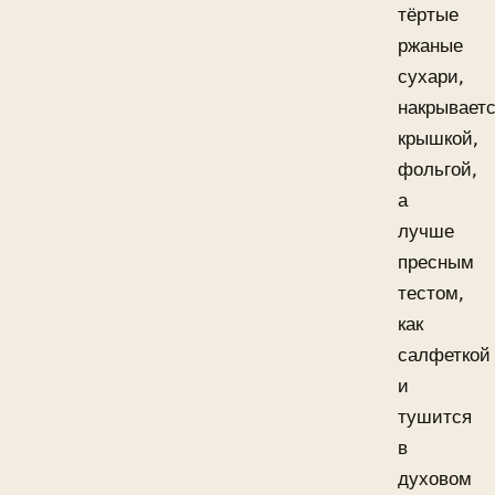
тёртые
ржаные
сухари,
накрывает
крышкой,
фольгой,
а
лучше
пресным
тестом,
как
салфеткой
и
тушится
в
духовом