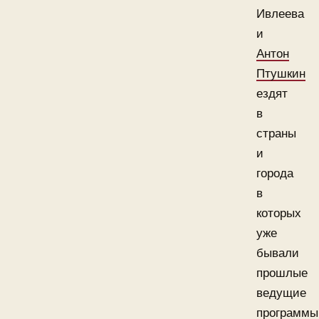
Ивлеева
и
Антон
Птушкин
ездят
в
страны
и
города
в
которых
уже
бывали
прошлые
ведущие
программы