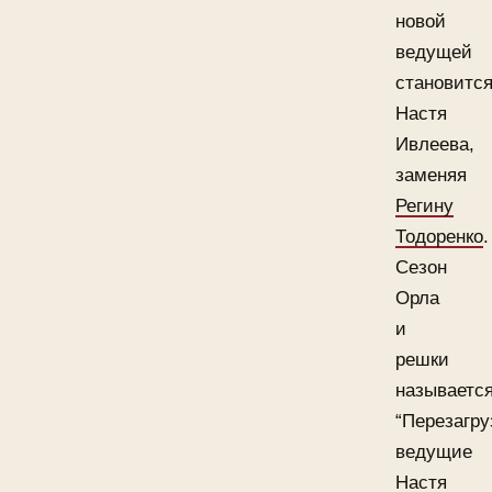
новой
ведущей
становитс
Настя
Ивлеева,
заменяя
Регину
Тодоренко
.
Сезон
Орла
и
решки
называетс
“Перезагру
ведущие
Настя