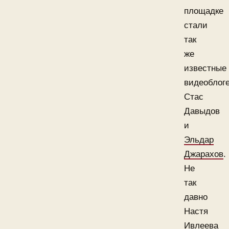
площадке
стали
так
же
известные
видеоблог
Стас
Давыдов
и
Эльдар
Джарахов
.
Не
так
давно
Настя
Ивлеева