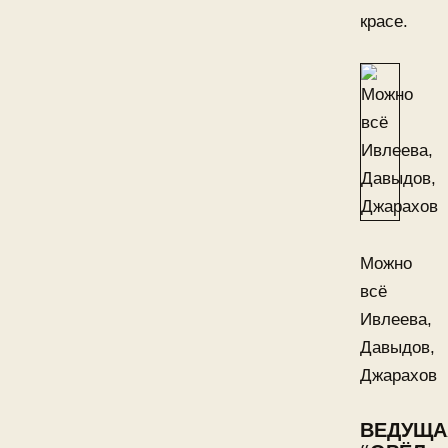
красе.
Можно
всё
Ивлеева,
Давыдов,
Джарахов
ВЕДУЩА