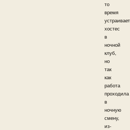
то
время
устраивае
хостес
в
ночной
клуб,
но
так
как
работа
проходила
в
ночную
смену,
из-