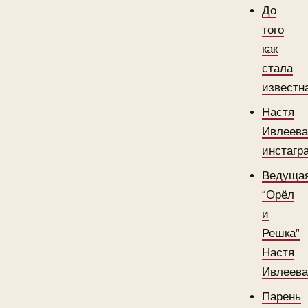
До
того
как
стала
известн
Настя
Ивлеев
инстагр
Ведуща
“Орёл
и
Решка”
Настя
Ивлеев
Парень