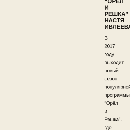
“ОРЁЛ
И
РЕШКА”
НАСТЯ
ИВЛЕЕВ
В
2017
году
выходит
новый
сезон
популярно
программы
“Орёл
и
Решка”,
где