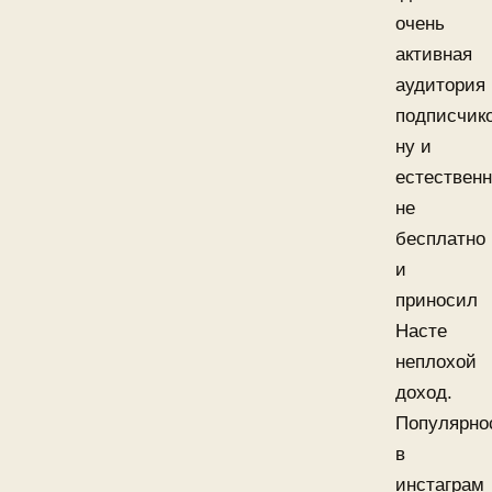
очень
активная
аудитория
подписчико
ну и
естествен
не
бесплатно
и
приносил
Насте
неплохой
доход.
Популярно
в
инстаграм