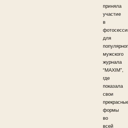
приняла
участие
в
фотосесси
для
популярно
мужского
журнала
“MAXIM”,
где
показала
свои
прекрасны
формы
во
всей