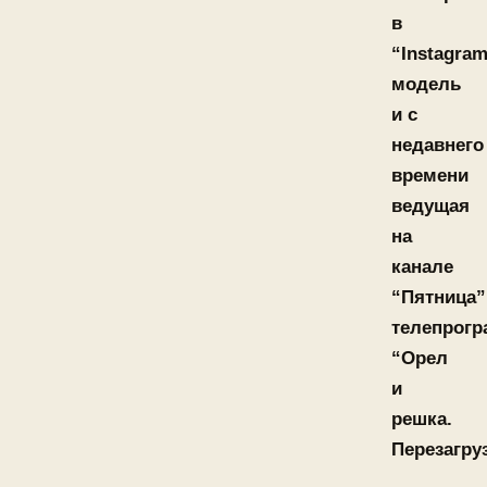
в
“Instagram
модель
и с
недавнего
времени
ведущая
на
канале
“Пятница”
телепрог
“Орел
и
решка.
Перезагруз