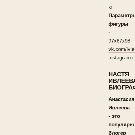
кг
Параметр
фигуры
-
97x67x98
vk.com/ivle
instagram.c
НАСТЯ
ИВЛЕЕВ
БИОГРА
Анастасия
Ивлеева
- это
популярн
блогер