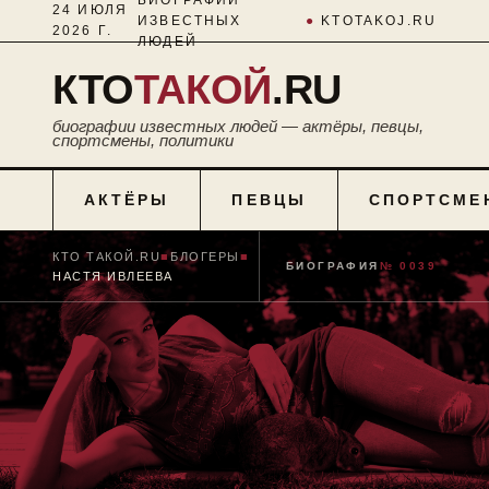
24 ИЮЛЯ
ИЗВЕСТНЫХ
●
KTOTAKOJ.RU
2026 Г.
ЛЮДЕЙ
КТО
ТАКОЙ
.RU
биографии известных людей — актёры, певцы,
спортсмены, политики
АКТЁРЫ
ПЕВЦЫ
СПОРТСМЕ
КТО ТАКОЙ.RU
■
БЛОГЕРЫ
■
БИОГРАФИЯ
№ 0039
НАСТЯ ИВЛЕЕВА