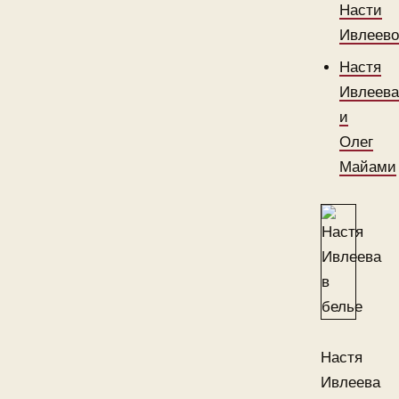
Насти
Ивлеев
Настя
Ивлеев
и
Олег
Майами
Настя
Ивлеева