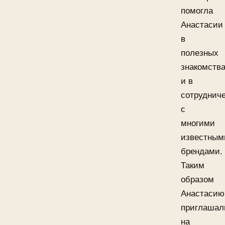
помогла
Анастасии
в
полезных
знакомств
и в
сотруднич
с
многими
известным
брендами.
Таким
образом
Анастасию
приглашал
на