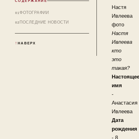
СОДЕРЖАНИЕ
Настя
ФОТОГРАФИИ
Ивлеева
ПОСЛЕДНИЕ НОВОСТИ
фото
Настя
Ивлеева
НАВЕРХ
кто
это
такая?
Настояще
имя
-
Анастасия
Ивлеева
Дата
рождения
- 8