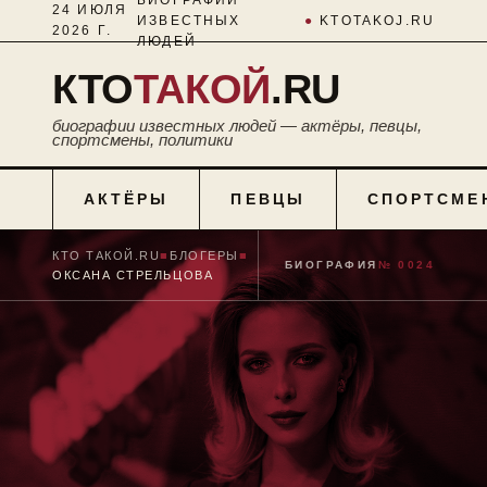
24 ИЮЛЯ
ИЗВЕСТНЫХ
●
KTOTAKOJ.RU
2026 Г.
ЛЮДЕЙ
КТО
ТАКОЙ
.RU
биографии известных людей — актёры, певцы,
спортсмены, политики
АКТЁРЫ
ПЕВЦЫ
СПОРТСМЕ
КТО ТАКОЙ.RU
■
БЛОГЕРЫ
■
БИОГРАФИЯ
№ 0024
ОКСАНА СТРЕЛЬЦОВА