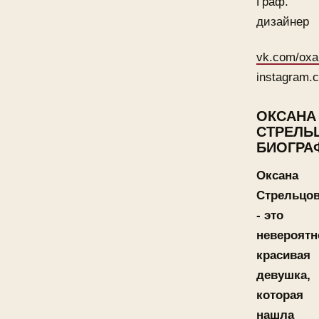
Граф.
дизайнер
vk.com/oxa
instagram.c
ОКСАНА
СТРЕЛЬ
БИОГРА
Оксана
Стрельцо
- это
невероятн
красивая
девушка,
которая
нашла