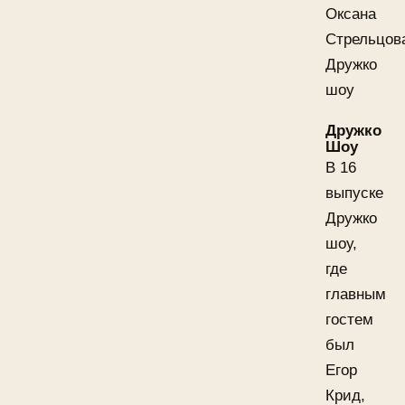
Оксана
Стрельцов
Дружко
шоу
Дружко
Шоу
В 16
выпуске
Дружко
шоу,
где
главным
гостем
был
Егор
Крид,