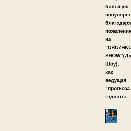
большую
популярно
благодаря
появлени
на
“DRUZHK
SHOW”(Др
Шоу),
как
ведущая
“прогноза
годноты”.