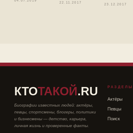
04.07.2019
22.11.2017
23.12.2017
КТО
ТАКОЙ
.RU
РАЗДЕЛ
Актёры
Биографии известных людей: актёры,
Певцы
певцы, спортсмены, блогеры, политики
и бизнесмены — детство, карьера,
Поиск
личная жизнь и проверенные факты.