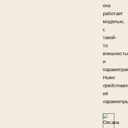
она
работает
моделью,
с
такой-
то
внешност
и
параметра
Ниже
представл
её
параметр