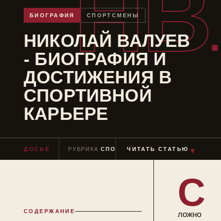
НВ
БИОГРАФИЯ
СПОРТСМЕНЫ
НИКОЛАЙ ВАЛУЕВ
- БИОГРАФИЯ И
ДОСТИЖЕНИЯ В
СПОРТИВНОЙ
КАРЬЕРЕ
ДОСЬЕ
РУБРИКА
СПОРТСМЕНЫ
ЧИТАТЬ СТАТЬЮ
ЧТЕНИЕ
≈ 7 МИ
▼
С
СОДЕРЖАНИЕ
ложно