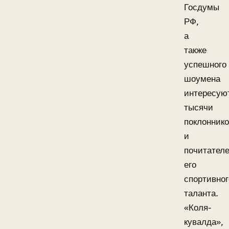
Госдумы
РФ,
а
также
успешного
шоумена
интересую
тысячи
поклонник
и
почитател
его
спортивног
таланта.
«Коля-
кувалда»,