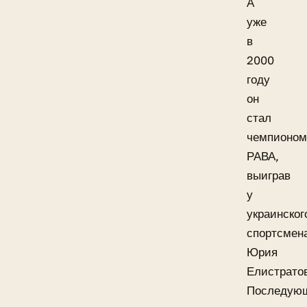
А
уже
в
2000
году
он
стал
чемпионом
РАВА,
выиграв
у
украинског
спортсмен
Юрия
Елистрато
Последую