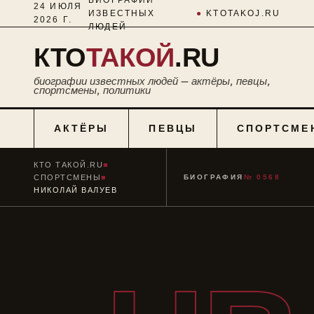
24 ИЮЛЯ
ИЗВЕСТНЫХ
●
KTOTAKOJ.RU
2026 Г.
ЛЮДЕЙ
КТО
ТАКОЙ
.RU
биографии известных людей — актёры, певцы,
спортсмены, политики
АКТЁРЫ
ПЕВЦЫ
СПОРТСМЕ
КТО ТАКОЙ.RU
■
СПОРТСМЕНЫ
■
БИОГРАФИЯ
№ 0568
НИКОЛАЙ ВАЛУЕВ