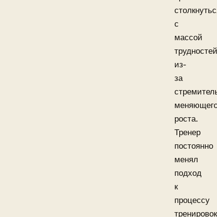
столкнутьс
с
массой
трудносте
из-
за
стремител
меняющег
роста.
Тренер
постоянно
менял
подход
к
процессу
тренировок