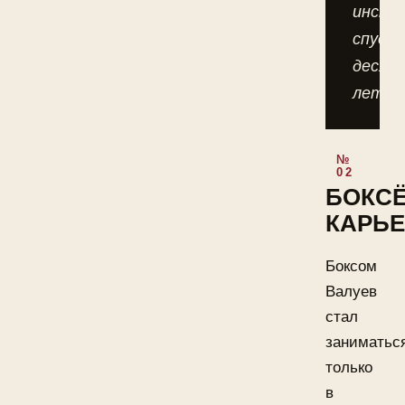
инсти
спуст
десят
лет.
БОКС
КАРЬЕ
Боксом
Валуев
стал
заниматьс
только
в