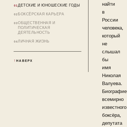
найти
ДЕТСКИЕ И ЮНОШЕСКИЕ ГОДЫ
в
БОКСЁРСКАЯ КАРЬЕРА
России
ОБЩЕСТВЕННАЯ И
человека,
ПОЛИТИЧЕСКАЯ
ДЕЯТЕЛЬНОСТЬ
который
ЛИЧНАЯ ЖИЗНЬ
не
слышал
бы
НАВЕРХ
имя
Николая
Валуева.
Биографие
всемирно
известного
боксёра,
депутата