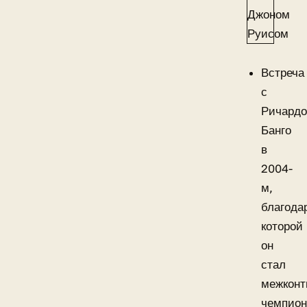
Встреча
с
Ричард
Банго
в
2004-
м,
благода
которой
он
стал
межконт
чемпион