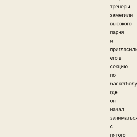
тренеры
заметили
высокого
парня
и
пригласил
его в
секцию
по
баскетболу
где
он
начал
заниматьс
с
пятого