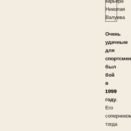
Очень
удачным
для
спортсмен
был
бой
в
1999
году
.
Его
сопернико
тогда