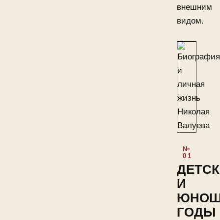
внешним
видом.
ДЕТСК
И
ЮНОШ
ГОДЫ