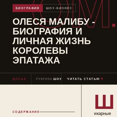
ОМ
БИОГРАФИЯ
ШОУ-БИЗНЕС
ОЛЕСЯ МАЛИБУ -
БИОГРАФИЯ И
ЛИЧНАЯ ЖИЗНЬ
КОРОЛЕВЫ
ЭПАТАЖА
▼
ДОСЬЕ
РУБРИКА
ШОУ-БИЗНЕС
ЧИТАТЬ СТАТЬЮ
ЧТЕНИЕ
≈ 11 М
Ш
СОДЕРЖАНИЕ
икарные