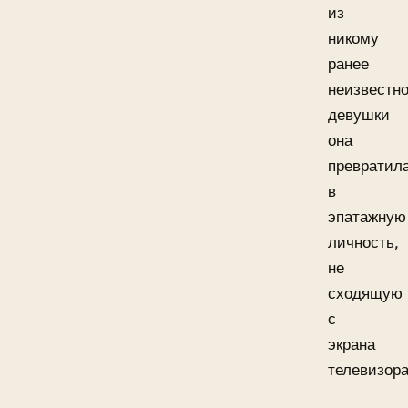
из
никому
ранее
неизвестн
девушки
она
превратил
в
эпатажную
личность,
не
сходящую
с
экрана
телевизора