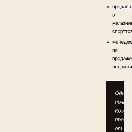
продав
в
магазин
спортто
менедж
по
продаже
недвижи
Однаж
ночью
Кожев
просну
от