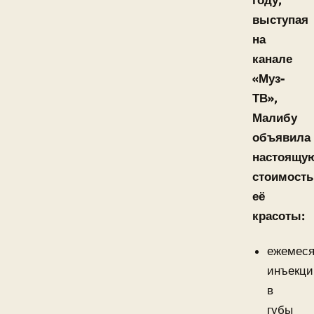
году,
выступая
на
канале
«Муз-
ТВ»,
Малибу
объявила
настоящу
стоимость
её
красоты:
ежемес
инъекци
в
губы