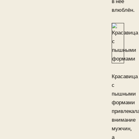
в неё
влюблён.
Красавица
с
пышными
формами
привлекал
внимание
мужчин,
а