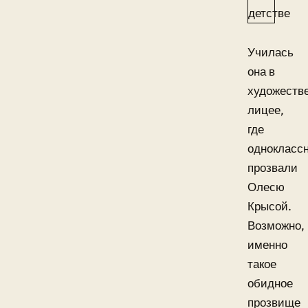
Училась
она в
художеств
лицее,
где
однокласс
прозвали
Олесю
Крысой.
Возможно,
именно
такое
обидное
прозвище