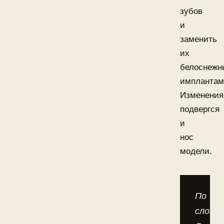
зубов
и
заменить
их
белоснеж
имплантам
Изменени
подвергся
и
нос
модели.
По
слова