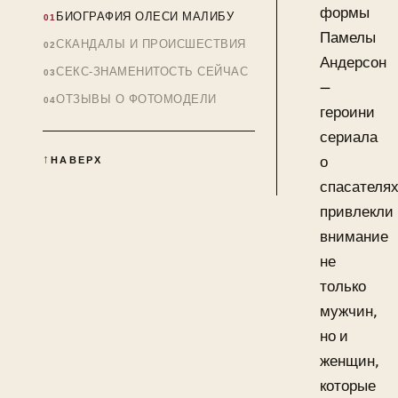
формы
БИОГРАФИЯ ОЛЕСИ МАЛИБУ
Памелы
СКАНДАЛЫ И ПРОИСШЕСТВИЯ
Андерсон
СЕКС-ЗНАМЕНИТОСТЬ СЕЙЧАС
—
ОТЗЫВЫ О ФОТОМОДЕЛИ
героини
сериала
о
НАВЕРХ
спасателя
привлекли
внимание
не
только
мужчин,
но и
женщин,
которые