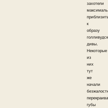
захотели
максималь
приблизит
к
образу
голливудс
дивы.
Некоторые
из
них
тут
же
начали
безжалост
перекраив
губы