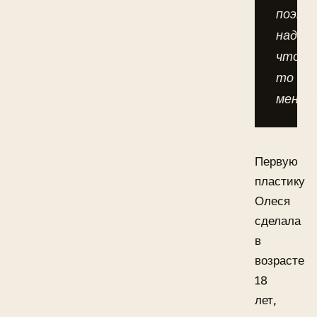
поэто
надо
что-
то
менят
Первую
пластику
Олеся
сделала
в
возрасте
18
лет,