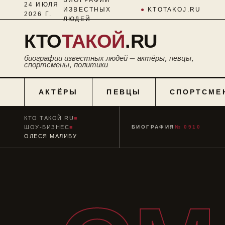
24 ИЮЛЯ
ИЗВЕСТНЫХ
●
KTOTAKOJ.RU
2026 Г.
ЛЮДЕЙ
КТО
ТАКОЙ
.RU
биографии известных людей — актёры, певцы,
спортсмены, политики
АКТЁРЫ
ПЕВЦЫ
СПОРТСМЕ
КТО ТАКОЙ.RU
■
ШОУ-БИЗНЕС
■
БИОГРАФИЯ
№ 0910
ОЛЕСЯ МАЛИБУ