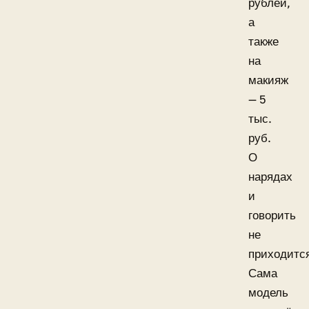
рублей,
а
также
на
макияж
— 5
тыс.
руб.
О
нарядах
и
говорить
не
приходитс
Сама
модель