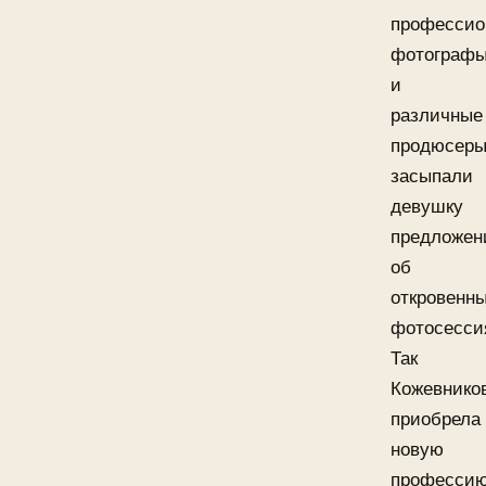
профессио
фотограф
и
различные
продюсер
засыпали
девушку
предложен
об
откровенн
фотосесси
Так
Кожевнико
приобрела
новую
профессию