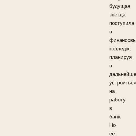
будущая
звезда
поступила
в
финансов
колледж,
планируя
в
дальнейш
устроитьс
на
работу
в
банк.
Но
её