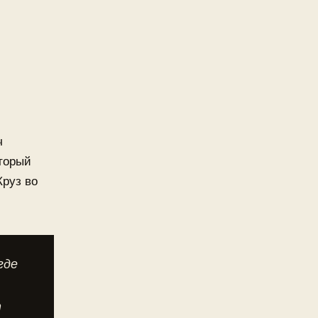
ч
оторый
Круз во
где
т