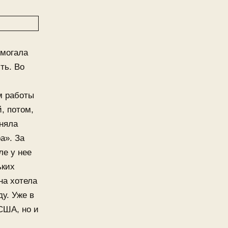
омогала
ть. Во
м работы
, потом,
дняла
а». За
ле у нее
ьких
на хотела
у. Уже в
США, но и