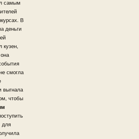
ыл самым
дителей
курсах. В
ла деньги
ней
л кузен,
 она
 события
 не смогла
е
и выгнала
ом, чтобы
им
поступить
м для
олучила