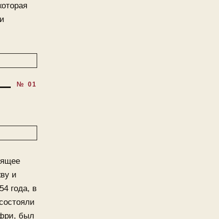
которая
ти
оящее
ву и
4 года, в
 состояли
нфри, был