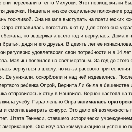
е они переехали в гетто Милуоки. Этот период жизни б
ля девочки. Нищета и низкое социальное положение ро
нь тоскливой. Она начала выступать на поэтических кон
 Опра отправилась погостить к отцу. Для этого она укра
 сбежала, но выдержала всего год и вернулась. Дома к 
 братья, дядя и его друзья. В девять лет ее изнасилова
 он регулярно удовлетворял свои потребности и в 14 лет
ла. Малыш появился на свет мертвым. За год до этого
лась вернуться в школу, но из-за расового притеснения
я. Ее унижали, оскорбляли и над ней издевались. Посл
ертвого ребенка Опрой, Вернита Ли была в бешенстве 
чка отправилась к отцу в Нэшвилл. Вернон настоял на т
олжила учебу. Параллельно Опра
занималась ораторск
м
и смогла выиграть конкурс. Это дало ей возможность 
тет. Штата Теннеси, ставшего исторически учреждение
х американцев. Она изучала коммуникацию и успешно п