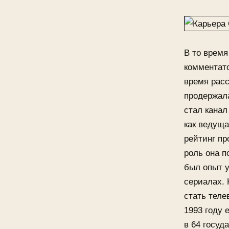
В то время
комментато
время расс
продержал
стал канал
как ведуща
рейтинг пр
роль она п
был опыт 
сериалах. 
стать теле
1993 году 
в 64 госуд