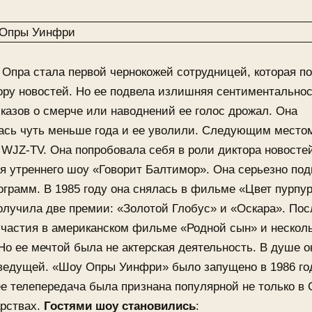
 Опра стала первой чернокожей сотрудницей, которая п
ру новостей. Но ее подвела излишняя сентиментальнос
казов о смерче или наводнений ее голос дрожал. Она
ась чуть меньше года и ее уволили. Следующим место
 WJZ-TV. Она попробовала себя в роли диктора новостей
я утреннего шоу «Говорит Балтимор». Она серьезно по
ограмм. В 1985 году она снялась в фильме «Цвет пурпур
олучила две премии: «Золотой Глобус» и «Оскара». Пос
участия в американском фильме «Родной сын» и нескол
Но ее мечтой была не актерская деятельность. В душе о
ведущей. «Шоу Опры Уинфри» было запущено в 1986 год
ее телепередача была признана популярной не только в 
арствах.
Гостями шоу становились
: