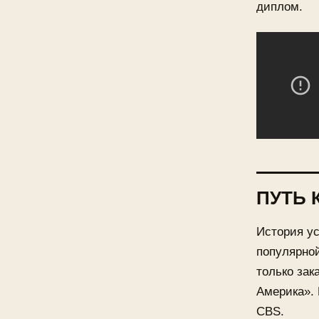
диплом.
ПУТЬ 
История у
популярной
только зак
Америка». 
CBS.