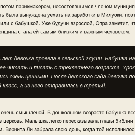
 потом парикмахером, несостоявшимся членом муницип
ть была вынуждена уехать на заработки в Милуоки, поэ
или с бабушкой. Уже будучи взрослой, Опра заметит, ч
енщина стала ей самым близким и важным человеком.
лет девочка провела в сельской глуши. Бабушка н
ее читать и писать с трехлетнего возраста. Уро
ись очень ценными. После детского сада девочка п
 класс, а из него отправилась в третьй.
 очень смышлёной. В дошкольном возрасте бабушка вс
в церковь. Малышка легко пересказывала главы библии
. Вернита Ли забрала свою дочь, когда той исполнило