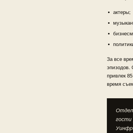
актеры;
музыкан
бизнесм
политик
За все вре
эпизодов. 
привлек 85
время съе
Отдель
гости 
Уинфри