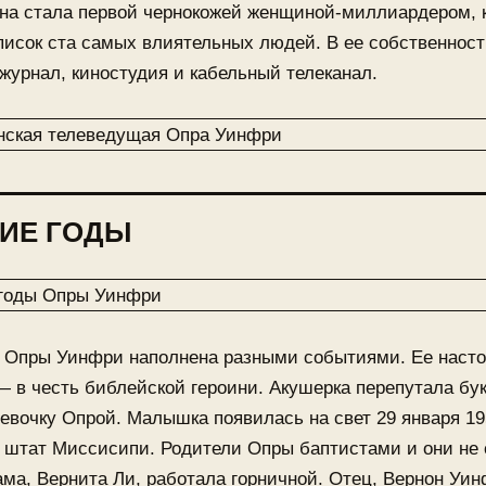
Она стала первой чернокожей женщиной-миллиардером, 
писок ста самых влиятельных людей. В ее собственнос
журнал, киностудия и кабельный телеканал.
ИЕ ГОДЫ
 Опры Уинфри наполнена разными событиями. Ее наст
 в честь библейской героини. Акушерка перепутала бук
евочку Опрой. Малышка появилась на свет 29 января 195
 штат Миссисипи. Родители Опры баптистами и они не
ама, Вернита Ли, работала горничной. Отец, Вернон Уи