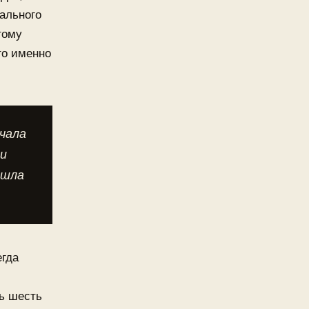
ального
тому
то именно
ачала
ки
ошла
егда
сь шесть