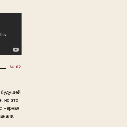
У будущей
, но это
сс Черная
канала