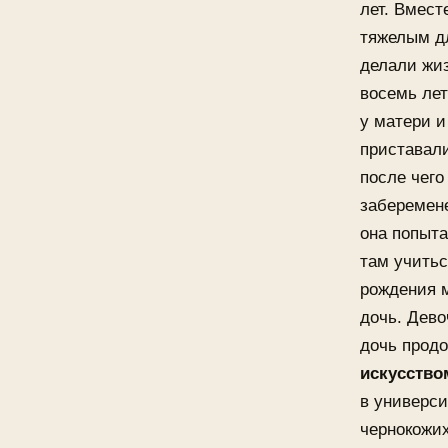
лет. Вмест
тяжелым д
делали жиз
восемь лет
у матери и
приставали
после чего
заберемене
она попыта
там учитьс
рождения м
дочь. Дево
дочь прод
искусство
в универси
чернокожи