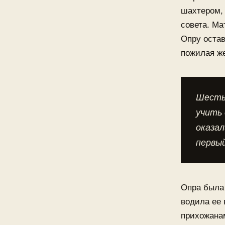
шахтером,
совета. Ма
Опру остав
пожилая ж
Шесть 
учить 
оказал
первый
Опра была
водила ее 
прихожанам