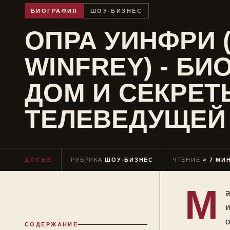
БИОГРАФИЯ
ШОУ-БИЗНЕС
ОПРА УИНФРИ 
WINFREY) - БИ
ДОМ И СЕКРЕТ
ТЕЛЕВЕДУЩЕЙ
ДОСЬЕ
РУБРИКА
ШОУ-БИЗНЕС
ЧТЕНИЕ
≈ 7 МИ
М
а
и
о
СОДЕРЖАНИЕ