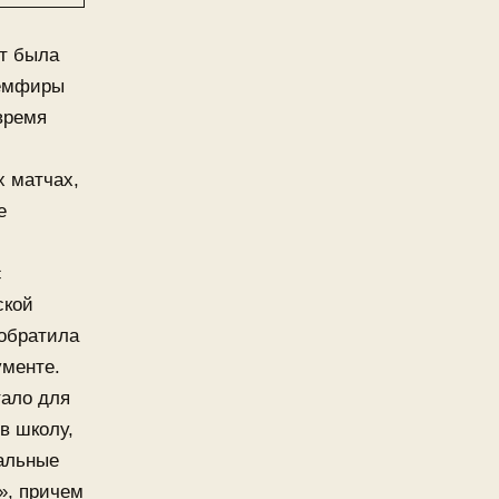
ет была
Земфиры
время
х матчах,
е
с
ской
 обратила
ументе.
тало для
в школу,
альные
», причем