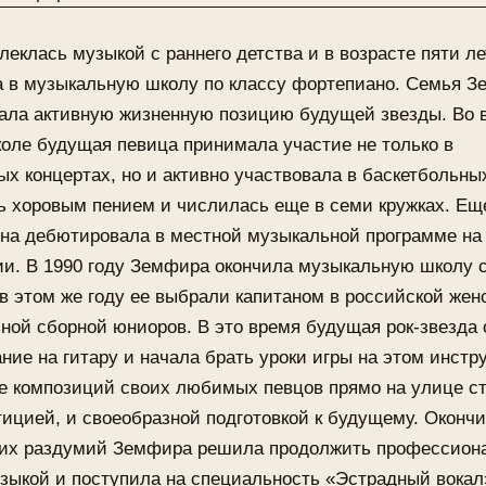
леклась музыкой с раннего детства и в возрасте пяти л
а в музыкальную школу по классу фортепиано. Семья 
ала активную жизненную позицию будущей звезды. Во 
оле будущая певица принимала участие не только в
х концертах, но и активно участвовала в баскетбольны
ь хоровым пением и числилась еще в семи кружках. Ещ
она дебютировала в местной музыкальной программе на
ии. В 1990 году Земфира окончила музыкальную школу 
в этом же году ее выбрали капитаном в российской жен
ной сборной юниоров. В это время будущая рок-звезда
ние на гитару и начала брать уроки игры на этом инстр
е композиций своих любимых певцов прямо на улице с
тицией, и своеобразной подготовкой к будущему. Окончи
гих раздумий Земфира решила продолжить профессион
зыкой и поступила на специальность «Эстрадный вокал