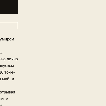
кумиром
»,
нко лично
ыпуском
16 тонн»
 май, и
 отрывая
бомом
и