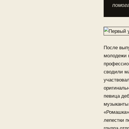
помог
После вып
молодежи к
профессио
сводили ма
участвовал
оригинальн
певица деб
музыканты
«Ромашка»
лепестки п
группа отп