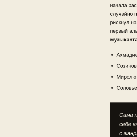
начала рас
случайно п
рискнул на
первый ал
музыкант
Ахмадие
Созинов
Миролюб
Соловье
Сама п
себе в
с жанр