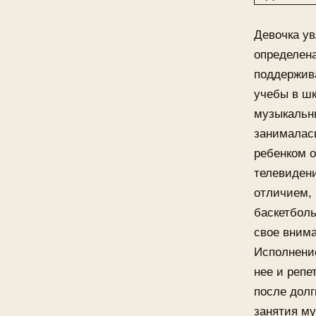
Девочка ув
определен
поддержив
учебы в шк
музыкальны
занималас
ребенком 
телевиден
отличием, 
баскетболь
свое внима
Исполнени
нее и репе
после дол
занятия му