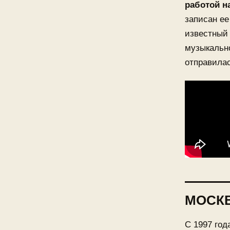
работой н
записан е
известный
музыкальн
отправила
МОСКВ
С 1997 год