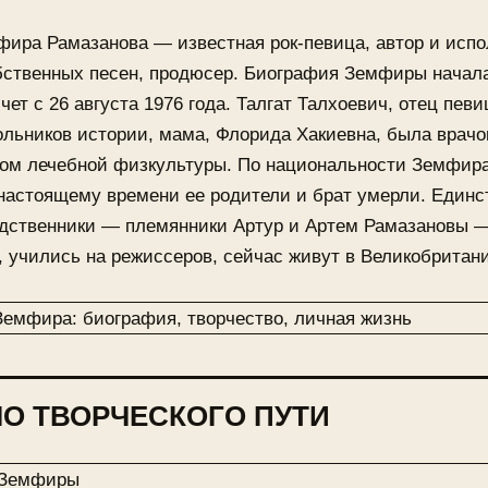
фира Рамазанова — известная рок-певица, автор и исп
бственных песен, продюсер. Биография Земфиры начал
чет с 26 августа 1976 года. Талгат Талхоевич, отец певи
льников истории, мама, Флорида Хакиевна, была врачо
ром лечебной физкультуры. По национальности Земфир
 настоящему времени ее родители и брат умерли. Един
одственники — племянники Артур и Артем Рамазановы 
 учились на режиссеров, сейчас живут в Великобритан
О ТВОРЧЕСКОГО ПУТИ