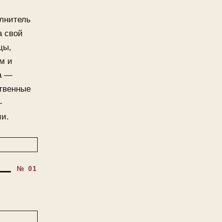
олнитель
а свой
цы,
м и
а —
ственные
—
ии.