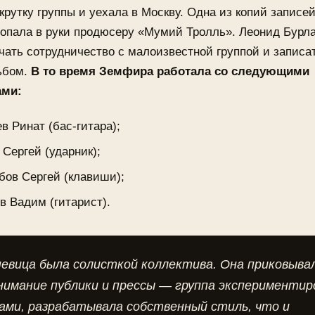
крутку группы и уехала в Москву. Одна из копий записе
опала в руки продюсеру «Мумий Тролль». Леонид Бурл
чать сотрудничество с малоизвестной группой и записа
ьбом.
В то время Земфира работала со следующими
ами:
в Ринат (бас-гитара);
 Сергей (ударник);
ов Сергей (клавиши);
в Вадим (гитарист).
евица была солисткой коллектива. Она приковывал
нимание публики и прессы — группа экспериментир
ами, разрабатывала собственный стиль, что и