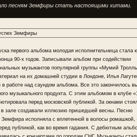
ало песням Земфиры стать настоящими хитами.
уска первого альбома молодая исполнительница стала 
онца 90-х годов. Записывали альбом при содействии
нальных музыкантов популярной группы «Мумий Тролль
териал на их домашней студии в Лондоне, Илья Лагуте
 в работе над саундом альбома. Все это закончилось в
ого музыкального продукта. С этим альбомом в клубе «
ютировала перед московской публикой. За окнами стоял
 в зале создавали иллюзию пришедшей весны. Песню
 Земфира исполняла с вплетенной в волосы ромашкой,
еред публикой, как во время гадания. С дебютным аль
равилась с концертами по городам СНГ. Музыканты стал