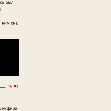
есь был
л
 ним она
, Земфира