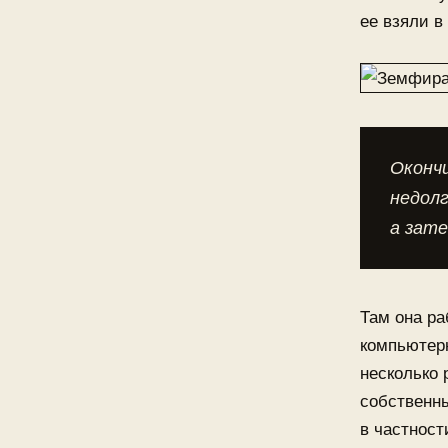
ее взяли в
Окончи
недол
а зате
Там она ра
компьютер
несколько
собственны
в частност