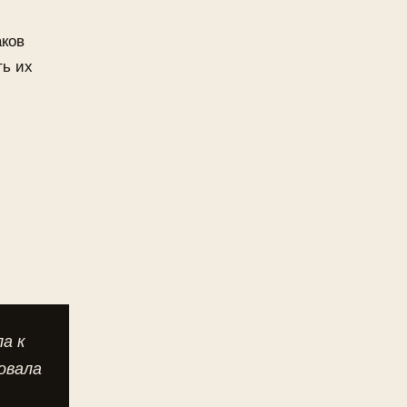
й
аков
ть их
а к
овала