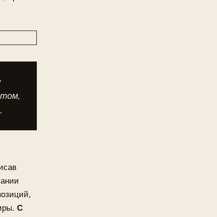
е
нтом,
.
исав
сании
позиций,
иры.
С