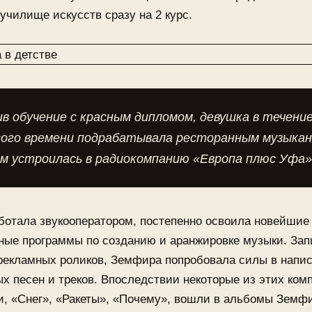
 училище искусств сразу на 2 курс.
в обучение с красным дипломом, девушка в течени
гого времени подрабатывала ресторанным музыка
м устроилась в радиокомпанию «Европа плюс Уфа»
ботала звукооператором, постепенно освоила новейшие
ные программы по созданию и аранжировке музыки. Зап
 рекламных роликов, Земфира попробовала силы в напи
х песен и треков. Впоследствии некоторые из этих ком
и, «Снег», «Ракеты», «Почему», вошли в альбомы Земф