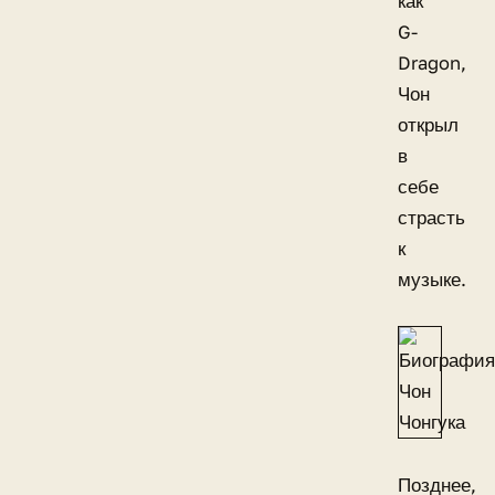
как
G-
Dragon,
Чон
открыл
в
себе
страсть
к
музыке.
Позднее,