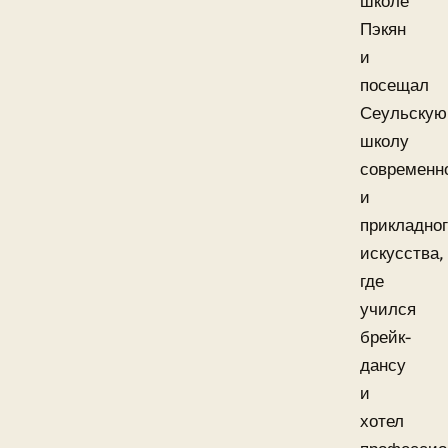
школе
Пэкян
и
посещал
Сеульскую
школу
современн
и
прикладно
искусства,
где
учился
брейк-
дансу
и
хотел