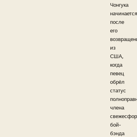
Чонгука
начинаетс
после
его
возвращен
из
США,
когда
певец
обрёл
статус
полноправ
члена
свежесфор
бой-
бэнда