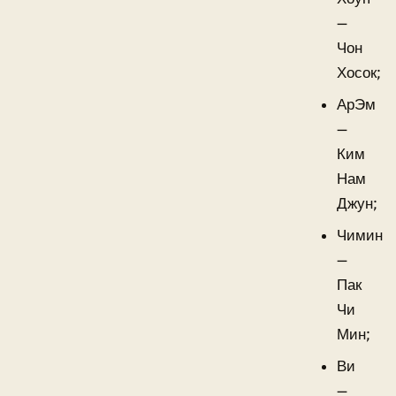
—
Чон
Хосок;
АрЭм
—
Ким
Нам
Джун;
Чимин
—
Пак
Чи
Мин;
Ви
—