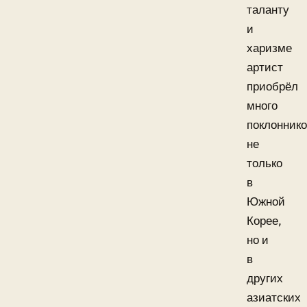
таланту
и
харизме
артист
приобрёл
много
поклонник
не
только
в
Южной
Корее,
но и
в
других
азиатских