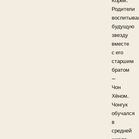
Кореи.
Родители
воспитыва
будущую
звезду
вместе
с его
старшим
братом
—
Чон
Хёном.
Чонгук
обучался
в
средней