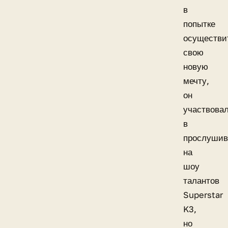
в
попытке
осуществи
свою
новую
мечту,
он
участвова
в
прослушив
на
шоу
талантов
Superstar
K3,
но