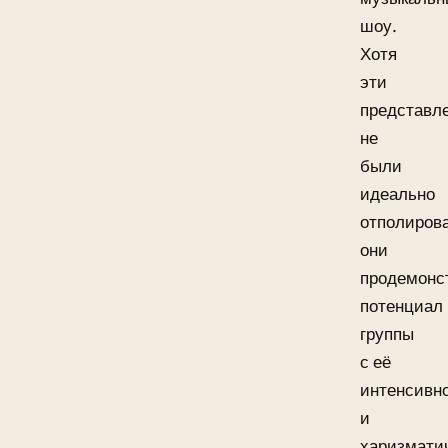
шоу.
Хотя
эти
представл
не
были
идеально
отполиров
они
продемонс
потенциал
группы
с её
интенсивн
и
харизмати