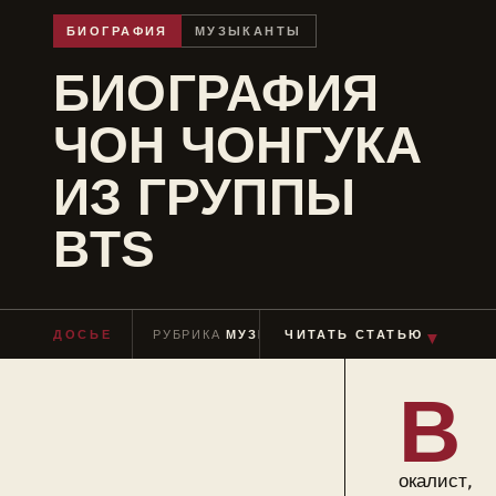
БИОГРАФИЯ
МУЗЫКАНТЫ
БИОГРАФИЯ
ЧОН ЧОНГУКА
ИЗ ГРУППЫ
BTS
ДОСЬЕ
РУБРИКА
МУЗЫКАНТЫ
ЧИТАТЬ СТАТЬЮ
ЧТЕНИЕ
≈ 11 МИ
▼
В
окалист,