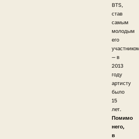
BTS,
став
самым
молодым
его
участнико
— в
2013
году
артисту
было
15
лет.
Помимо
него,
в