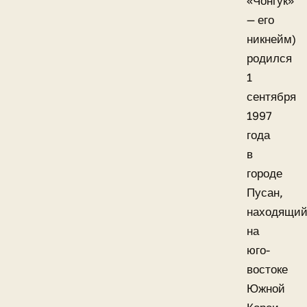
«Чонгук»
— его
никнейм)
родился
1
сентября
1997
года
в
городе
Пусан,
находящий
на
юго-
востоке
Южной