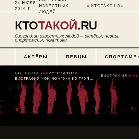
24 ИЮЛЯ
ИЗВЕСТНЫХ
●
KTOTAKOJ.RU
2026 Г.
ЛЮДЕЙ
КТО
ТАКОЙ
.RU
биографии известных людей — актёры, певцы,
спортсмены, политики
АКТЁРЫ
ПЕВЦЫ
СПОРТСМЕ
КТО ТАКОЙ.RU
■
МУЗЫКАНТЫ
■
БИОГРАФИЯ
№ 09
БИОГРАФИЯ ЧОН ЧОНГУКА ИЗ ГРУППЫ BTS