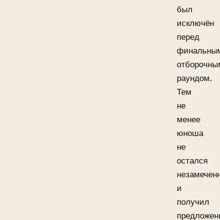
был
исключён
перед
финальны
отборочны
раундом.
Тем
не
менее
юноша
не
остался
незамечен
и
получил
предложен