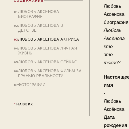
СОДЕРЖАНИЕ
Любовь
ЛЮБОВЬ АКСЕНОВА
Аксенова
БИОГРАФИЯ
биография
ЛЮБОВЬ АКСЁНОВА В
Любовь
ДЕТСТВЕ
Аксёнова
ЛЮБОВЬ АКСЁНОВА АКТРИСА
кто
ЛЮБОВЬ АКСЁНОВА ЛИЧНАЯ
ЖИЗНЬ
это
такая?
ЛЮБОВЬ АКСЁНОВА СЕЙЧАС
ЛЮБОВЬ АКСЁНОВА ФИЛЬМ ЗА
ГРАНЬЮ РЕАЛЬНОСТИ
Настояще
имя
ФОТОГРАФИИ
-
Любовь
НАВЕРХ
Аксёнова
Дата
рождения