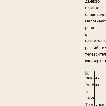
данного
проекта
следовали
малозначи
роли
в
незамечен
российски
телезрите
кинокартин