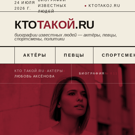
24 ИЮЛЯ
ИЗВЕСТНЫХ
●
KTOTAKOJ.RU
2026 Г.
ЛЮДЕЙ
КТО
ТАКОЙ
.RU
биографии известных людей — актёры, певцы,
спортсмены, политики
АКТЁРЫ
ПЕВЦЫ
СПОРТСМЕ
КТО ТАКОЙ.RU
■
АКТЕРЫ
■
БИОГРАФИЯ
№ 0110
ЛЮБОВЬ АКСЁНОВА