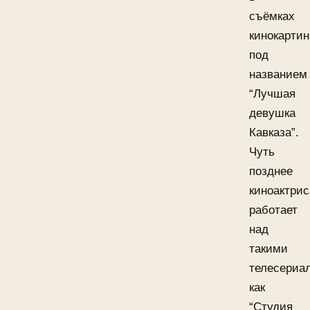
съёмках
кинокартин
под
названием
“Лучшая
девушка
Кавказа”.
Чуть
позднее
киноактрис
работает
над
такими
телесериа
как
“Студия