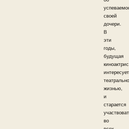
успеваемо
своей
дочери.
В
эти
годы,
будущая
киноактрис
интересуе
театральн
жизнью,
и
старается
участвова
во
всех