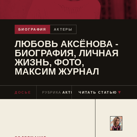
БИОГРАФИЯ
АКТЕРЫ
ЛЮБОВЬ АКСЁНОВА -
БИОГРАФИЯ, ЛИЧНАЯ
ЖИЗНЬ, ФОТО,
МАКСИМ ЖУРНАЛ
▼
ДОСЬЕ
РУБРИКА
АКТЕРЫ
ЧИТАТЬ СТАТЬЮ
ЧТЕНИЕ
≈ 7 МИН