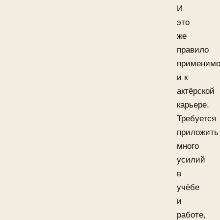
И
это
же
правило
применим
и к
актёрской
карьере.
Требуется
приложить
много
усилий
в
учёбе
и
работе,