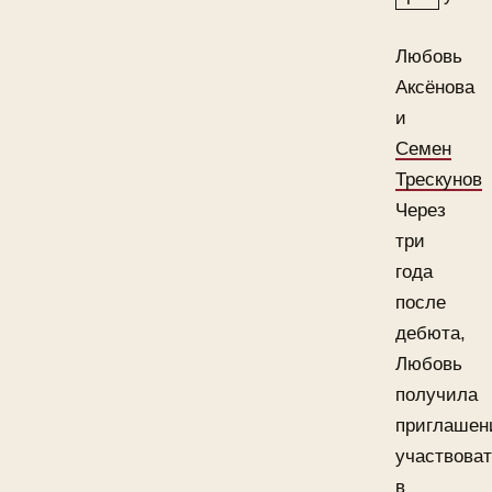
Любовь
Аксёнова
и
Семен
Трескунов
Через
три
года
после
дебюта,
Любовь
получила
приглашен
участвова
в