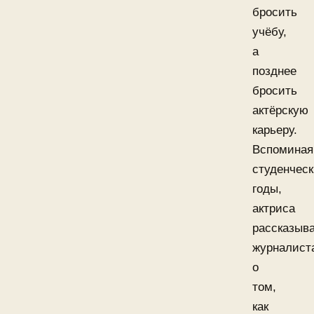
бросить
учёбу,
а
позднее
бросить
актёрскую
карьеру.
Вспоминая
студенчес
годы,
актриса
рассказыв
журналист
о
том,
как