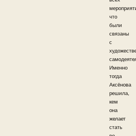
мероприят
что
были
связаны
с
художеств
самодеяте
Именно
тогда
Аксёнова
решила,
кем
она
желает
стать
во