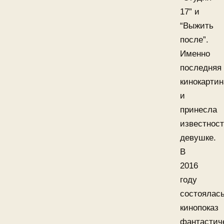
17” и
“Выжить
после”.
Именно
последняя
кинокартин
и
принесла
известнос
девушке.
В
2016
году
состоялас
кинопоказ
фантастич