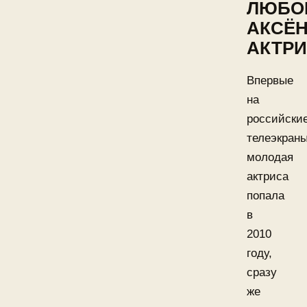
ЛЮБО
АКСЁ
АКТР
Впервые
на
российски
телеэкран
молодая
актриса
попала
в
2010
году,
сразу
же