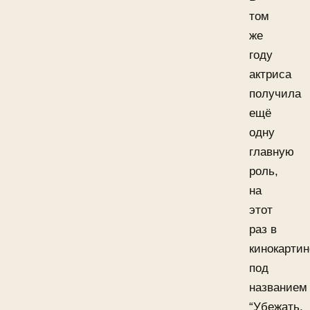
том
же
году
актриса
получила
ещё
одну
главную
роль,
на
этот
раз в
кинокартин
под
названием
“Убежать,