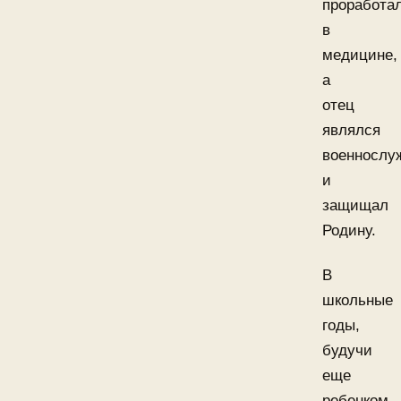
проработа
в
медицине,
а
отец
являлся
военносл
и
защищал
Родину.
В
школьные
годы,
будучи
еще
ребенком,