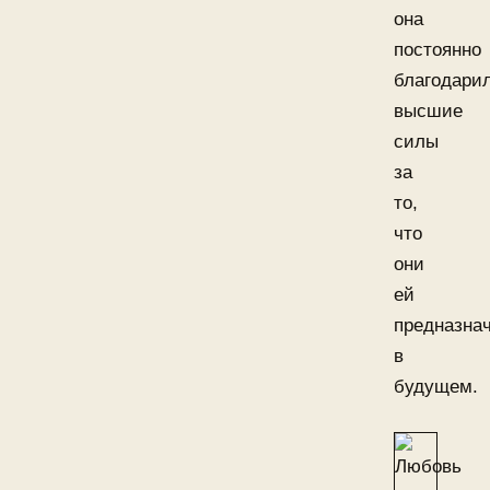
она
постоянно
благодари
высшие
силы
за
то,
что
они
ей
предназна
в
будущем.