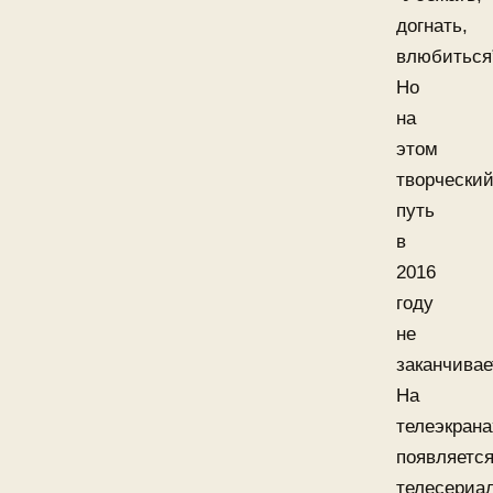
догнать,
влюбиться
Но
на
этом
творчески
путь
в
2016
году
не
заканчивае
На
телеэкрана
появляетс
телесериа