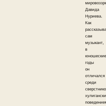
мировоззр
Давида
Нуриева.
Как
рассказыв
сам
музыкант,
в
юношески
годы
он
отличался
среди
сверстник
хулиганск
поведение