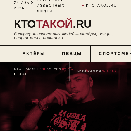
24 ИЮЛЯ
ИЗВЕСТНЫХ
●
KTOTAKOJ.RU
2026 Г.
ЛЮДЕЙ
КТО
ТАКОЙ
.RU
биографии известных людей — актёры, певцы,
спортсмены, политики
АКТЁРЫ
ПЕВЦЫ
СПОРТСМЕ
КТО ТАКОЙ.RU
■
РЭПЕРЫ
■
БИОГРАФИЯ
№ 0062
ПТАХА