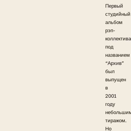
Первый
студийный
альбом
рэп-
коллектива
под
названием
“Архив”
был
выпущен
в
2001
году
небольши
тиражом.
Но