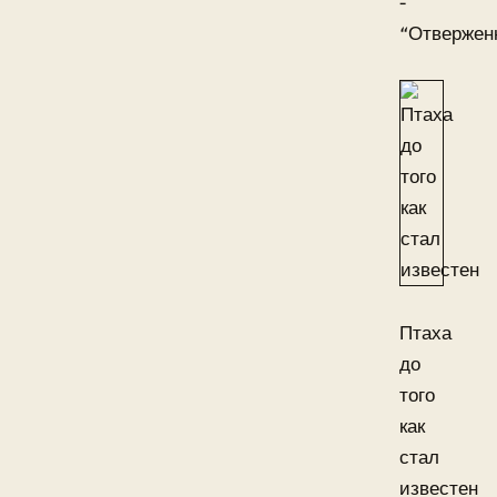
-
“Отвержен
Птаха
до
того
как
стал
известен