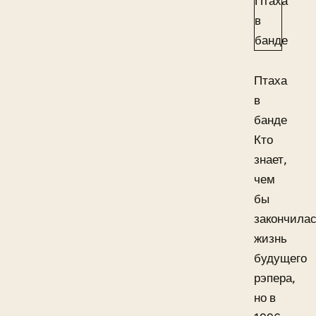
Птаха
в
банде
Кто
знает,
чем
бы
закончила
жизнь
будущего
рэпера,
но в