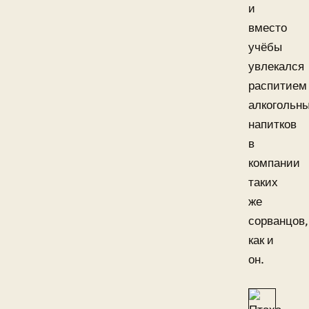
и
вместо
учёбы
увлекался
распитием
алкогольн
напитков
в
компании
таких
же
сорванцов,
как и
он.