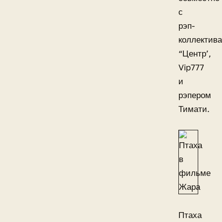
с
рэп-
коллектив
“Центр’,
Vip777
и
рэпером
Тимати.
Птаха