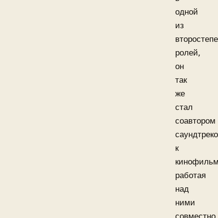
одной
из
второстеп
ролей,
он
так
же
стал
соавтором
саундтрек
к
кинофильм
работая
над
ними
совместно