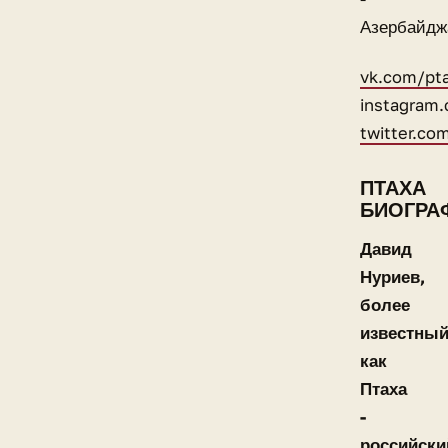
Азербайдж
vk.com/pt
instagram
twitter.co
ПТАХА
БИОГРА
Давид
Нуриев,
более
известны
как
Птаха
-
российски