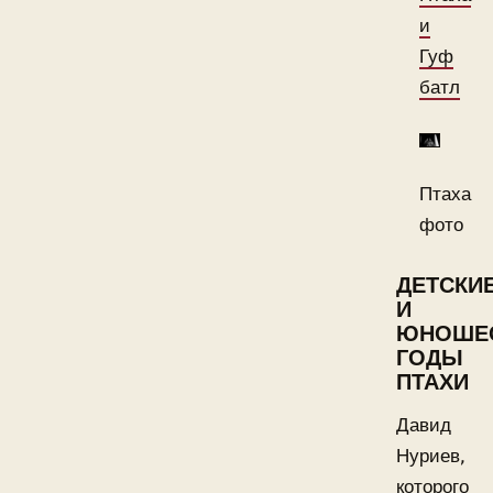
и
Гуф
батл
Птаха
фото
ДЕТСКИ
И
ЮНОШЕ
ГОДЫ
ПТАХИ
Давид
Нуриев,
которого