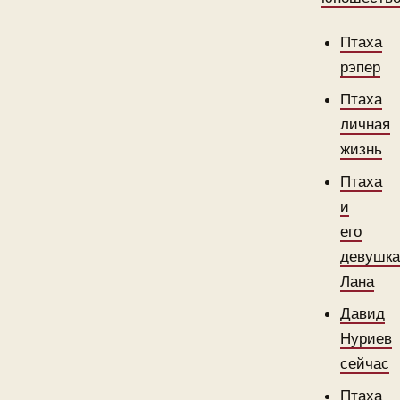
Птаха
рэпер
Птаха
личная
жизнь
Птаха
и
его
девушк
Лана
Давид
Нуриев
сейчас
Птаха