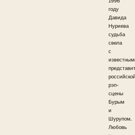
1996
году
Давида
Нуриева
судьба
свела
с
известным
представи
российско
рэп-
сцены
Бурым
и
Шурупом.
Любовь