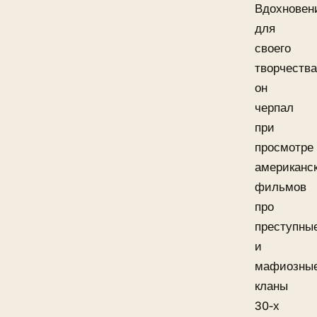
Вдохновен
для
своего
творчества
он
черпал
при
просмотре
американс
фильмов
про
преступны
и
мафиозны
кланы
30-х