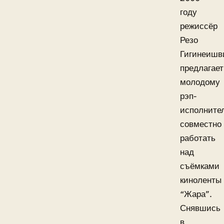
году
режиссёр
Резо
Гигинеишв
предлагает
молодому
рэп-
исполните
совместно
работать
над
съёмками
киноленты
“Жара”.
Снявшись
в