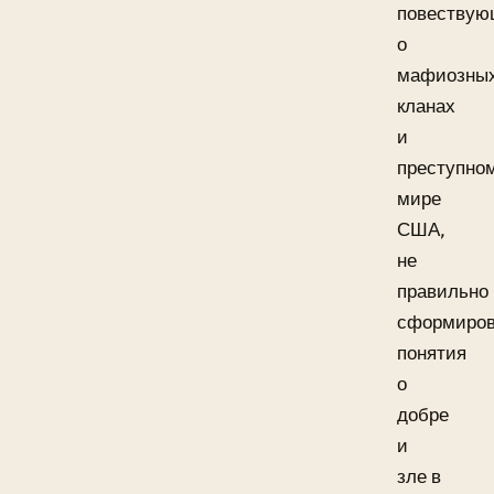
повествую
о
мафиозны
кланах
и
преступно
мире
США,
не
правильно
сформиро
понятия
о
добре
и
зле в