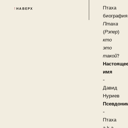
Птаха
НАВЕРХ
биография
Птаха
(Рэпер)
кто
это
такой?
Настояще
имя
-
Давид
Нуриев
Псевдони
-
Птаха
a.k.a