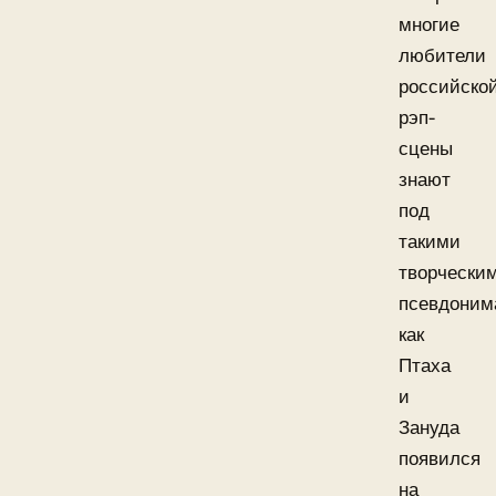
многие
любители
российско
рэп-
сцены
знают
под
такими
творчески
псевдоним
как
Птаха
и
Зануда
появился
на