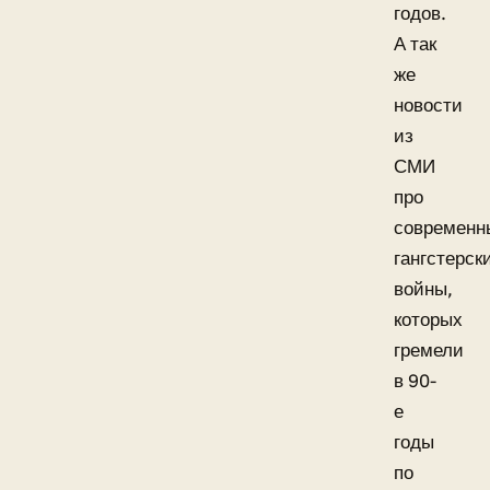
годов.
А так
же
новости
из
СМИ
про
современн
гангстерск
войны,
которых
гремели
в 90-
е
годы
по