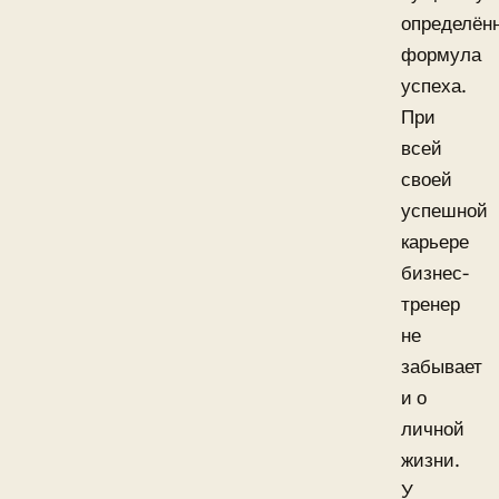
определён
формула
успеха.
При
всей
своей
успешной
карьере
бизнес-
тренер
не
забывает
и о
личной
жизни.
У