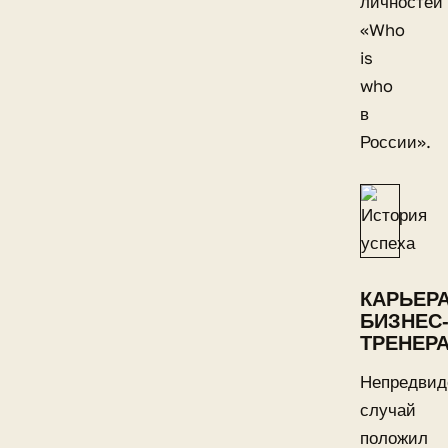
личностей
«Who
is
who
в
России».
КАРЬЕР
БИЗНЕС
ТРЕНЕР
Непредвид
случай
положил