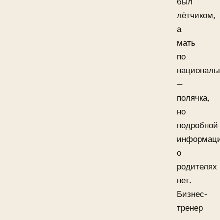
был
лётчиком,
а
мать
по
националь
—
полячка,
но
подробной
информац
о
родителях
нет.
Бизнес-
тренер