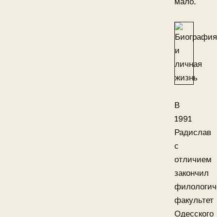
мало.
В
1991
Радислав
с
отличием
закончил
филологич
факультет
Одесского