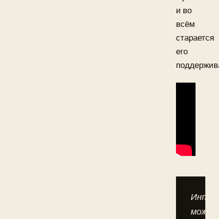
и во
всём
старается
его
поддержив
Интер
можно