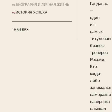
Гандапас
БИОГРАФИЯ И ЛИЧНАЯ ЖИЗНЬ
—
ИСТОРИЯ УСПЕХА
один
из
НАВЕРХ
самых
титулован
бизнес-
тренеров
России.
Кто
когда-
либо
занимался
саморазви
наверняка
слышал