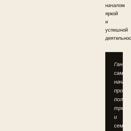
началом
яркой
и
успешной
деятельнос
Ганда
сам
начал
прово
полно
трени
и
семин