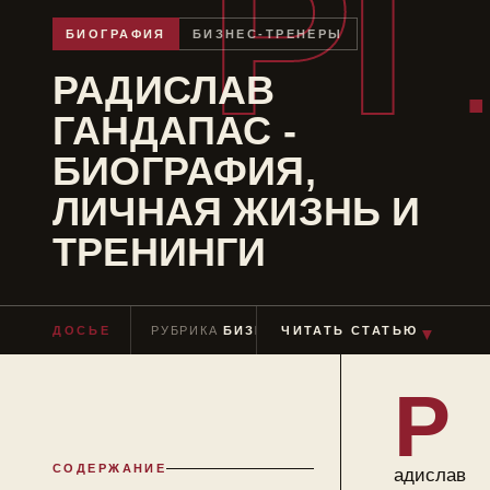
РГ
БИОГРАФИЯ
БИЗНЕС-ТРЕНЕРЫ
РАДИСЛАВ
ГАНДАПАС -
БИОГРАФИЯ,
ЛИЧНАЯ ЖИЗНЬ И
ТРЕНИНГИ
ДОСЬЕ
РУБРИКА
БИЗНЕС-ТРЕНЕРЫ
ЧИТАТЬ СТАТЬЮ
ЧТЕНИЕ
≈ 
▼
Р
СОДЕРЖАНИЕ
адислав