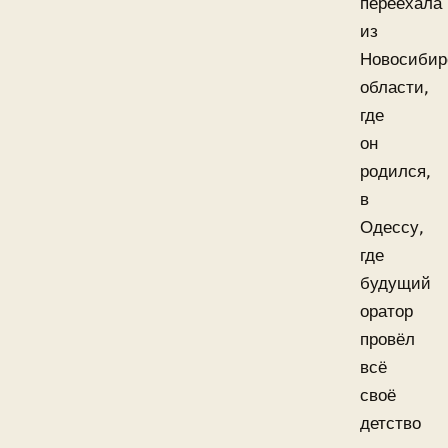
переехала
из
Новосибир
области,
где
он
родился,
в
Одессу,
где
будущий
оратор
провёл
всё
своё
детство