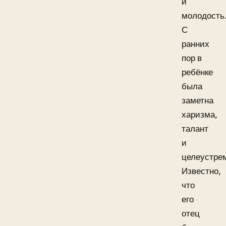
и
молодость
С
ранних
пор в
ребёнке
была
заметна
харизма,
талант
и
целеустре
Известно,
что
его
отец