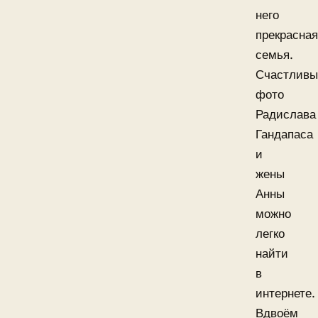
него
прекрасная
семья.
Счастливы
фото
Радислава
Гандапаса
и
жены
Анны
можно
легко
найти
в
интернете.
Вдвоём