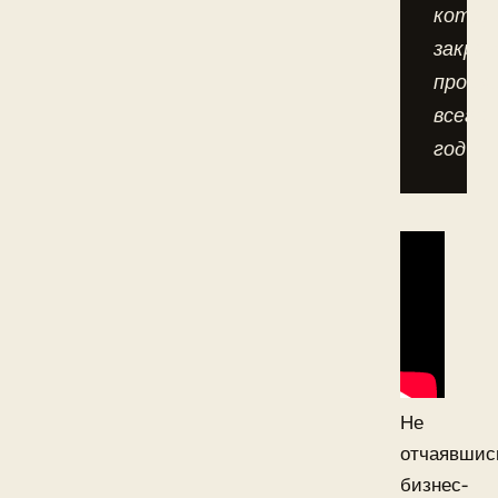
котор
закрыл
просу
всего
год.
Не
отчаявшис
бизнес-