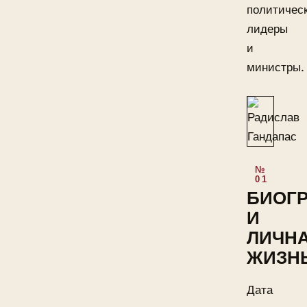
политичес
лидеры
и
министры.
БИОГ
И
ЛИЧН
ЖИЗН
Дата