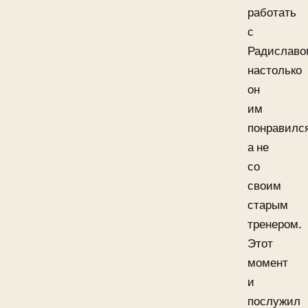
работать
с
Радиславо
настолько
он
им
понравилс
а не
со
своим
старым
тренером.
Этот
момент
и
послужил