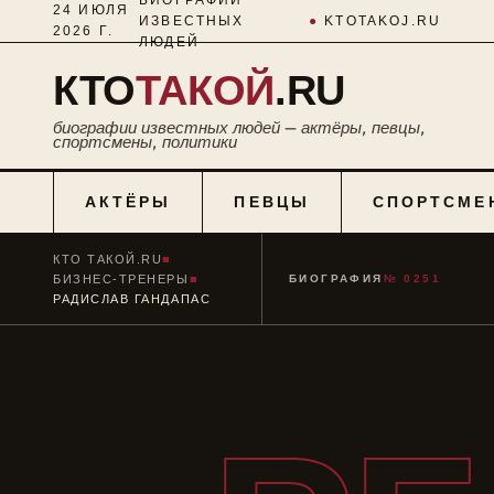
24 ИЮЛЯ
ИЗВЕСТНЫХ
●
KTOTAKOJ.RU
2026 Г.
ЛЮДЕЙ
КТО
ТАКОЙ
.RU
биографии известных людей — актёры, певцы,
спортсмены, политики
АКТЁРЫ
ПЕВЦЫ
СПОРТСМЕ
КТО ТАКОЙ.RU
■
БИЗНЕС-ТРЕНЕРЫ
■
БИОГРАФИЯ
№ 0251
РАДИСЛАВ ГАНДАПАС