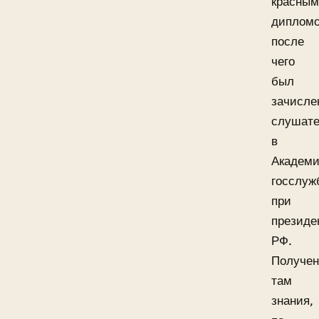
красны
диплом
после
чего
был
зачисле
слушат
в
Академ
госслуж
при
президе
РФ.
Получе
там
знания,