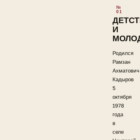
ДЕТС
И
МОЛО
Родился
Рамзан
Ахматович
Кадыров
5
октября
1978
года
в
селе