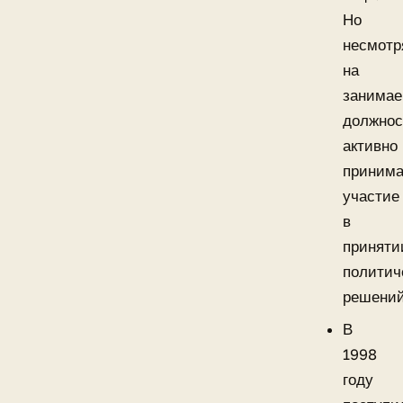
Но
несмотр
на
занима
должнос
активно
приним
участие
в
приняти
политич
решений
В
1998
году