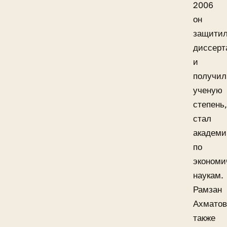
2006
он
защити
диссер
и
получил
ученую
степень
стал
академи
по
экономи
наукам.
Рамзан
Ахмато
также