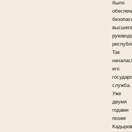
было
обеспеч
безопас
высшег
руковод
республ
Так
началас
его
государ
служба.
Уже
двумя
годами
позже
Кадыро