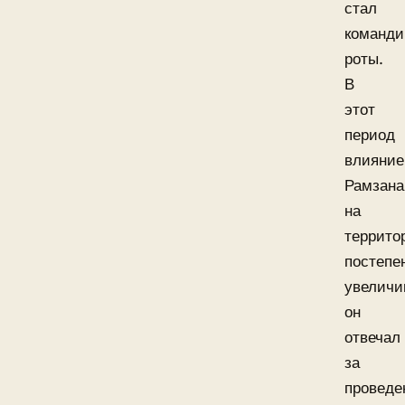
стал
команд
роты.
В
этот
период
влияние
Рамзана
на
террито
постепе
увеличи
он
отвечал
за
проведе