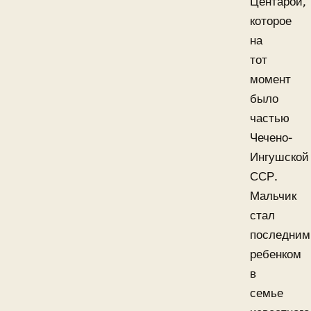
Центарой,
которое
на
тот
момент
было
частью
Чечено-
Ингушской
ССР.
Мальчик
стал
последним
ребенком
в
семье