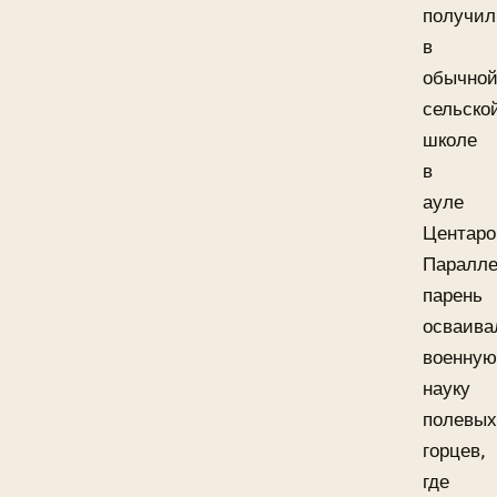
получил
в
обычно
сельско
школе
в
ауле
Центаро
Паралле
парень
осваива
военну
науку
полевы
горцев,
где