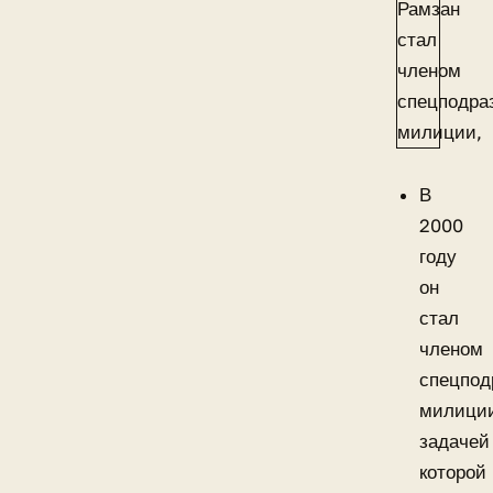
В
2000
году
он
стал
членом
спецпод
милици
задачей
которой