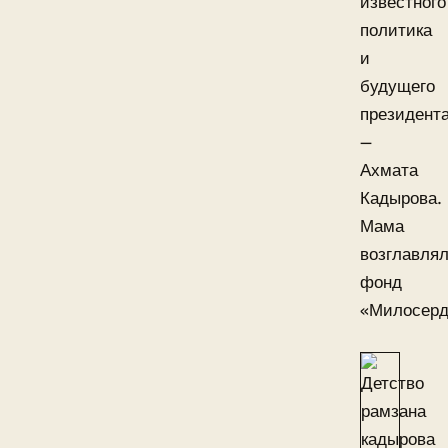
известного
политика
и
будущего
президент
—
Ахмата
Кадырова.
Мама
возглавля
фонд
«Милосерд