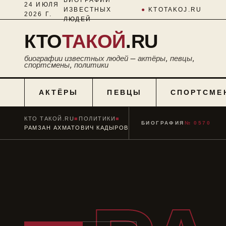
24 ИЮЛЯ
ИЗВЕСТНЫХ
●
KTOTAKOJ.RU
2026 Г.
ЛЮДЕЙ
КТО
ТАКОЙ
.RU
биографии известных людей — актёры, певцы,
спортсмены, политики
АКТЁРЫ
ПЕВЦЫ
СПОРТСМЕ
КТО ТАКОЙ.RU
■
ПОЛИТИКИ
■
БИОГРАФИЯ
№ 0570
РАМЗАН АХМАТОВИЧ КАДЫРОВ