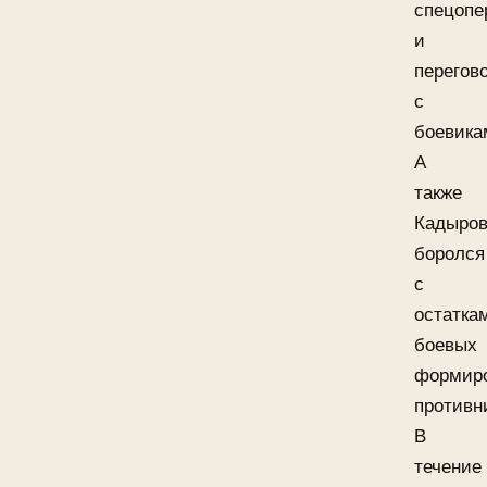
спецопе
и
перегов
с
боевика
А
также
Кадыро
боролся
с
остатка
боевых
формир
противн
В
течение