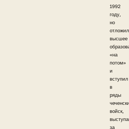
1992
году,
но
отложи
высшее
образов
«на
потом»
и
вступил
в
ряды
чеченск
войск,
выступ
за