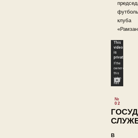
председ
футболь
клуба
«Рамзан
ГОСУ
СЛУЖ
В