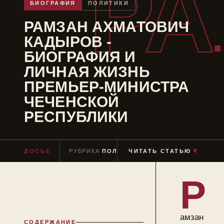
РА
БИОГРАФИЯ
ПОЛИТИКИ
РАМЗАН АХМАТОВИЧ
КАДЫРОВ -
БИОГРАФИЯ И
ЛИЧНАЯ ЖИЗНЬ
ПРЕМЬЕР-МИНИСТРА
ЧЕЧЕНСКОЙ
РЕСПУБЛИКИ
▼
ДОСЬЕ
РУБРИКА
ПОЛИТИКИ
ЧИТАТЬ СТАТЬЮ
ЧТЕНИЕ
≈ 9 МИН
Р
амзан
СОДЕРЖАНИЕ