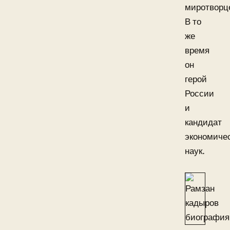
миротворц
В то
же
время
он
герой
России
и
кандидат
экономиче
наук.