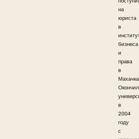
поступи
на
юриста
в
институ
бизнеса
и
права
в
Махачка
Окончи
универс
в
2004
году
с