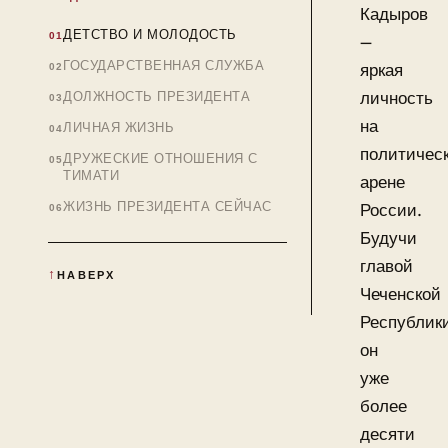
Кадыров
ДЕТСТВО И МОЛОДОСТЬ
—
ГОСУДАРСТВЕННАЯ СЛУЖБА
яркая
личность
ДОЛЖНОСТЬ ПРЕЗИДЕНТА
на
ЛИЧНАЯ ЖИЗНЬ
политичес
ДРУЖЕСКИЕ ОТНОШЕНИЯ С
ТИМАТИ
арене
ЖИЗНЬ ПРЕЗИДЕНТА СЕЙЧАС
России.
Будучи
главой
НАВЕРХ
Чеченской
Республик
он
уже
более
десяти