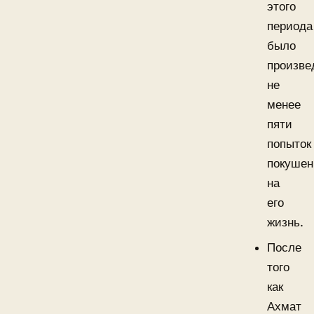
этого
периода
было
произве
не
менее
пяти
попыток
покушен
на
его
жизнь.
После
того
как
Ахмат