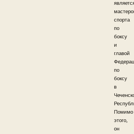
являетс
мастер
спорта
по
боксу
и
главой
Федера
по
боксу
в
Чеченск
Республ
Помимо
этого,
он