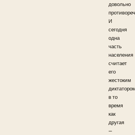
довольно
противоре
И
сегодня
одна
часть
населения
считает
его
жестоким
диктатором
в то
время
как
другая
—