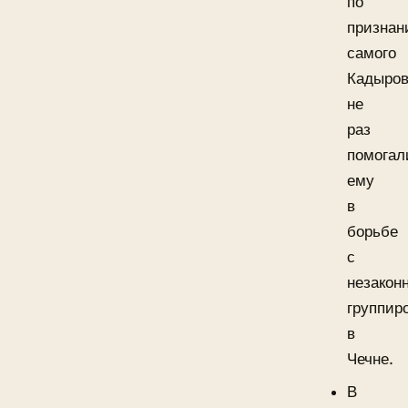
по
призна
самого
Кадыров
не
раз
помогал
ему
в
борьбе
с
незакон
группир
в
Чечне.
В