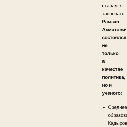
старался
завоевать.
Рамзан
Ахматови
состоялся
не
только
в
качестве
политика,
но и
ученого:
Средне
образов
Кадыро