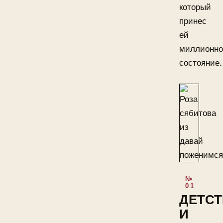
который
принес
ей
миллионно
состояние.
ДЕТС
И