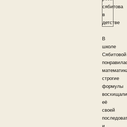
В
школе
Сябитовой
понравила
математик
строгие
формулы
восхищал
её
своей
последова
и