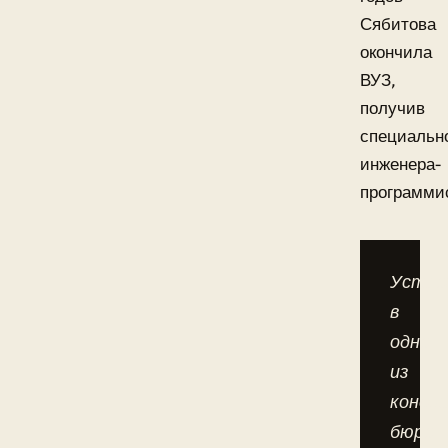
Сябитова
окончила
ВУЗ,
получив
специальн
инженера-
программи
Устро
в
одно
из
конст
бюро,