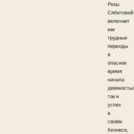
Розы
Сябитовой
включает
как
трудные
периоды
в
опасное
время
начала
девяносты
так и
успех
в
своём
бизнесе,