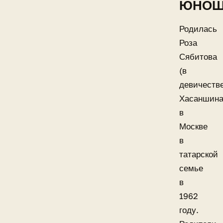
ЮНОШ
Родилась
Роза
Сябитова
(в
девичеств
Хасаншина
в
Москве
в
татарской
семье
в
1962
году.