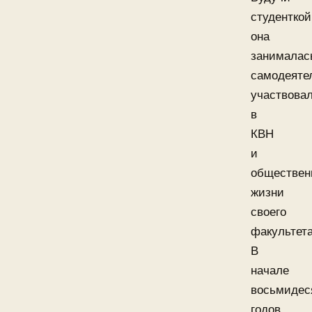
студенткой
она
занималас
самодеяте
участвова
в
КВН
и
обществен
жизни
своего
факультета
В
начале
восьмидес
годов