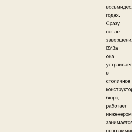
восьмидес
годах.
Сразу
после
завершени
ВУЗа
она
устраивае
в
столичное
конструкто
бюро,
работает
инженером
занимаетс
программи