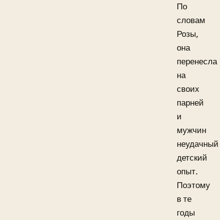
По
словам
Розы,
она
перенесла
на
своих
парней
и
мужчин
неудачный
детский
опыт.
Поэтому
в те
годы