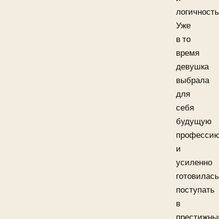
логичност
Уже
в то
время
девушка
выбрала
для
себя
будущую
професси
и
усиленно
готовилась
поступать
в
престижны