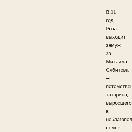
В 21
год
Роза
выходит
замуж
за
Михаила
Сябитова
—
потомстве
татарина,
выросшего
в
неблагопо
семье.