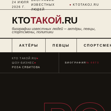
24 ИЮЛЯ
ИЗВЕСТНЫХ
●
KTOTAKOJ.RU
2026 Г.
ЛЮДЕЙ
КТО
ТАКОЙ
.RU
биографии известных людей — актёры, певцы,
спортсмены, политики
АКТЁРЫ
ПЕВЦЫ
СПОРТСМЕ
КТО ТАКОЙ.RU
■
ШОУ-БИЗНЕС
■
БИОГРАФИЯ
№ 0873
РОЗА СЯБИТОВА