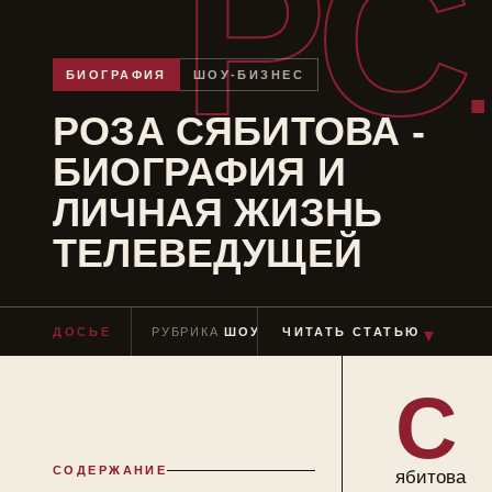
РС
БИОГРАФИЯ
ШОУ-БИЗНЕС
РОЗА СЯБИТОВА -
БИОГРАФИЯ И
ЛИЧНАЯ ЖИЗНЬ
ТЕЛЕВЕДУЩЕЙ
ДОСЬЕ
РУБРИКА
ШОУ-БИЗНЕС
ЧИТАТЬ СТАТЬЮ
ЧТЕНИЕ
≈ 10 М
▼
С
СОДЕРЖАНИЕ
ябитова