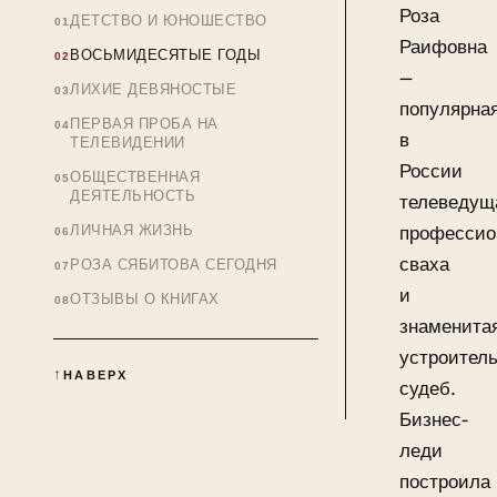
Роза
ДЕТСТВО И ЮНОШЕСТВО
Раифовна
ВОСЬМИДЕСЯТЫЕ ГОДЫ
—
ЛИХИЕ ДЕВЯНОСТЫЕ
популярна
ПЕРВАЯ ПРОБА НА
в
ТЕЛЕВИДЕНИИ
России
ОБЩЕСТВЕННАЯ
ДЕЯТЕЛЬНОСТЬ
телеведущ
ЛИЧНАЯ ЖИЗНЬ
профессио
сваха
РОЗА СЯБИТОВА СЕГОДНЯ
и
ОТЗЫВЫ О КНИГАХ
знаменита
устроител
НАВЕРХ
судеб.
Бизнес-
леди
построила