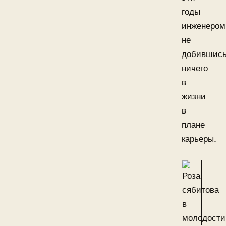
годы
инженером
не
добившис
ничего
в
жизни
в
плане
карьеры.