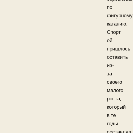
по
фигурному
катанию.
Спорт
ей
пришлось
оставить
из-
за
своего
малого
роста,
который
в те
годы
составлял