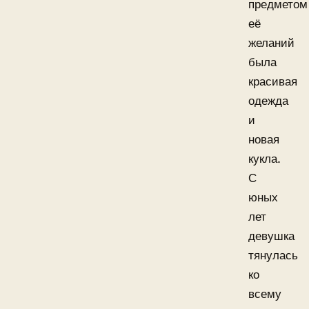
предметом
её
желаний
была
красивая
одежда
и
новая
кукла.
С
юных
лет
девушка
тянулась
ко
всему