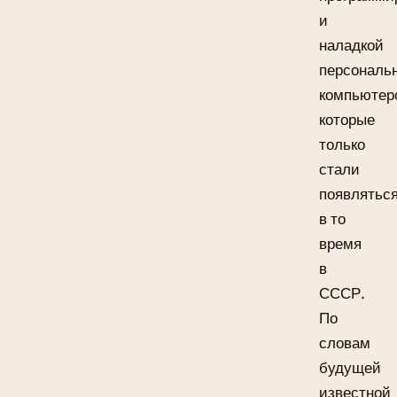
и
наладкой
персональ
компьютер
которые
только
стали
появлятьс
в то
время
в
СССР.
По
словам
будущей
известной