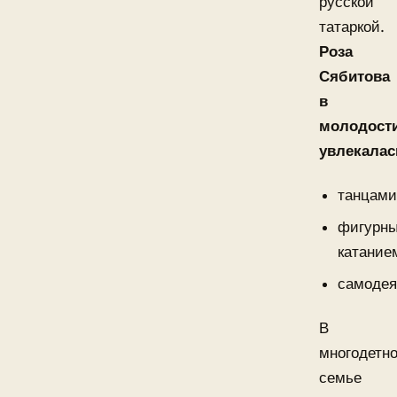
русской
татаркой.
Роза
Сябитова
в
молодост
увлекалас
танцами
фигурн
катание
самодея
В
многодетн
семье