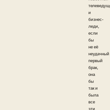
телеведущ
и
бизнес-
леди,
если
бы
не её
неудачный
первый
брак,
она
бы
так и
была
все
эти