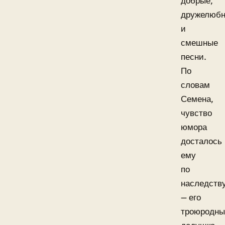
добрые,
дружелюб
и
смешные
песни.
По
словам
Семена,
чувство
юмора
досталось
ему
по
наследств
— его
троюродн