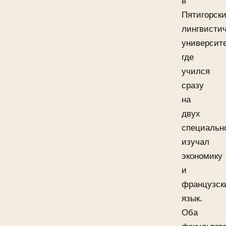
в
Пятигорск
лингвисти
университе
где
учился
сразу
на
двух
специальн
изучал
экономику
и
французск
язык.
Оба