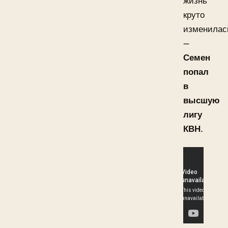
жизнь
круто
изменилас
—
Семен
попал
в
высшую
лигу
КВН
.