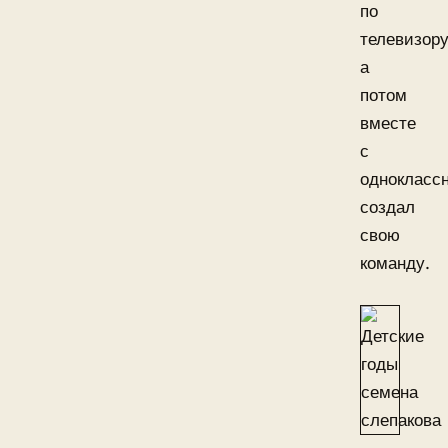
по
телевизору
а
потом
вместе
с
однокласс
создал
свою
команду.