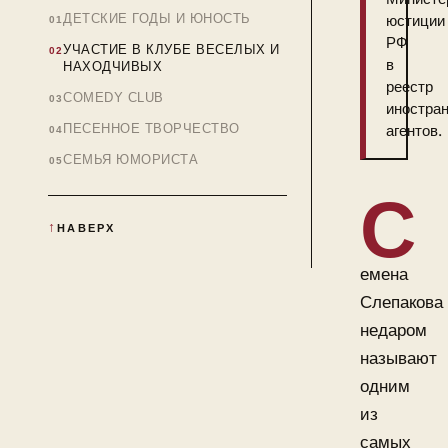
ДЕТСКИЕ ГОДЫ И ЮНОСТЬ
юстиции
РФ
УЧАСТИЕ В КЛУБЕ ВЕСЕЛЫХ И
в
НАХОДЧИВЫХ
реестр
COMEDY CLUB
иностра
ПЕСЕННОЕ ТВОРЧЕСТВО
агентов.
СЕМЬЯ ЮМОРИСТА
С
НАВЕРХ
емена
Слепакова
недаром
называют
одним
из
самых