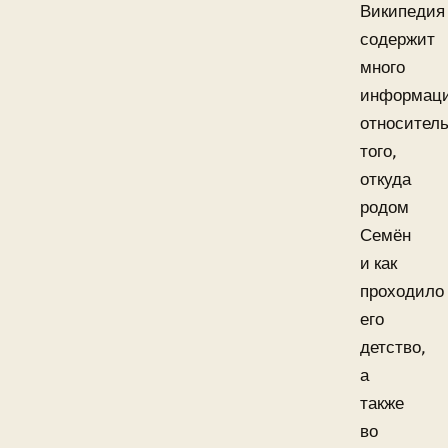
Википедия
содержит
много
информац
относител
того,
откуда
родом
Семён
и как
проходило
его
детство,
а
также
во