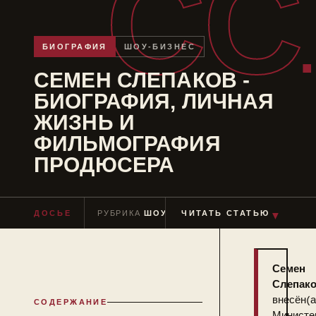
СС
БИОГРАФИЯ
ШОУ-БИЗНЕС
СЕМЕН СЛЕПАКОВ -
БИОГРАФИЯ, ЛИЧНАЯ
ЖИЗНЬ И
ФИЛЬМОГРАФИЯ
ПРОДЮСЕРА
ДОСЬЕ
РУБРИКА
ШОУ-БИЗНЕС
ЧИТАТЬ СТАТЬЮ
ЧТЕНИЕ
≈ 7 МИ
▼
Семен
Слепак
внесён(а
СОДЕРЖАНИЕ
Министе