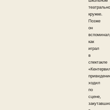
школьном
театральн
кружке.
Позже
он
вспоминал
как
играл
в
спектакле
«Кентерви
привидени
ходил
по
сцене,
закутавши