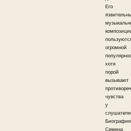
Его
язвительн
музыкальн
композици
пользуютс
огромной
популярно
хотя
порой
вызывают
противоре
чувства
у
слушателе
Биография
Семена