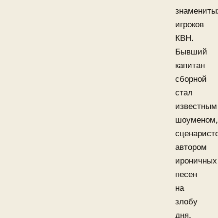
знамениты
игроков
КВН.
Бывший
капитан
сборной
стал
известным
шоуменом,
сценарист
автором
ироничных
песен
на
злобу
дня.