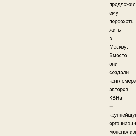
предложил
ему
переехать
жить
в
Москву.
Вместе
они
создали
конгломер
авторов
КВНа
—
крупнейш
организац
монополиз