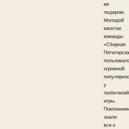
ее
лидером.
Молодой
капитан
команды
«Сборная
Пятигорск
пользовал
огромной
популярно
у
любителей
игры.
Поклонник
знали
все о