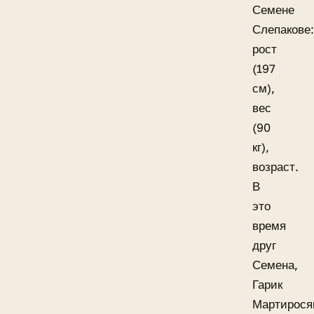
Семене
Слепакове:
рост
(197
см),
вес
(90
кг),
возраст.
В
это
время
друг
Семена,
Гарик
Мартирося