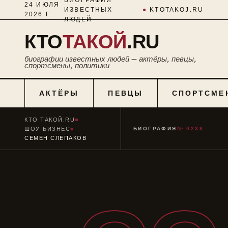
24 ИЮЛЯ
ИЗВЕСТНЫХ
●
KTOTAKOJ.RU
2026 Г.
ЛЮДЕЙ
КТО
ТАКОЙ
.RU
биографии известных людей — актёры, певцы,
спортсмены, политики
АКТЁРЫ
ПЕВЦЫ
СПОРТСМЕ
КТО ТАКОЙ.RU
■
ШОУ-БИЗНЕС
■
БИОГРАФИЯ
№ 0238
СЕМЕН СЛЕПАКОВ