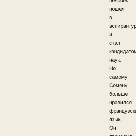
человек
пошел
в
аспиранту
и
стал
кандидато
наук.
Но
самому
Семену
больше
нравился
французск
язык.
Он