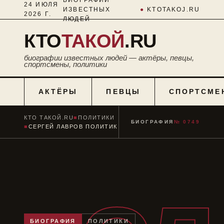
24 ИЮЛЯ
ИЗВЕСТНЫХ
●
KTOTAKOJ.RU
2026 Г.
ЛЮДЕЙ
КТО
ТАКОЙ
.RU
биографии известных людей — актёры, певцы,
спортсмены, политики
АКТЁРЫ
ПЕВЦЫ
СПОРТСМЕ
КТО ТАКОЙ.RU
■
ПОЛИТИКИ
БИОГРАФИЯ
№ 0749
■
СЕРГЕЙ ЛАВРОВ ПОЛИТИК
БИОГРАФИЯ
ПОЛИТИКИ