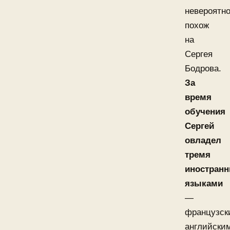
невероятн
похож
на
Сергея
Бодрова.
За
время
обучения
Сергей
овладел
тремя
иностран
языками
—
французск
английски