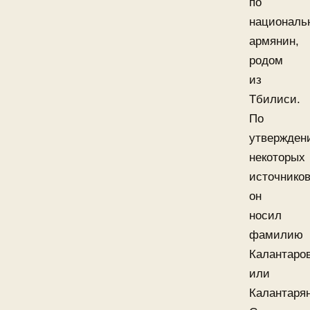
по
националь
армянин,
родом
из
Тбилиси.
По
утвержден
некоторых
источников
он
носил
фамилию
Калантаро
или
Калантарян