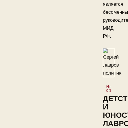
является
бессменн
руководит
МИД
РФ.
ДЕТС
И
ЮНОС
ЛАВР