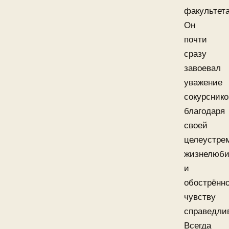
факультета
Он
почти
сразу
завоевал
уважение
сокурснико
благодаря
своей
целеустре
жизнелюб
и
обострённ
чувству
справедли
Всегда