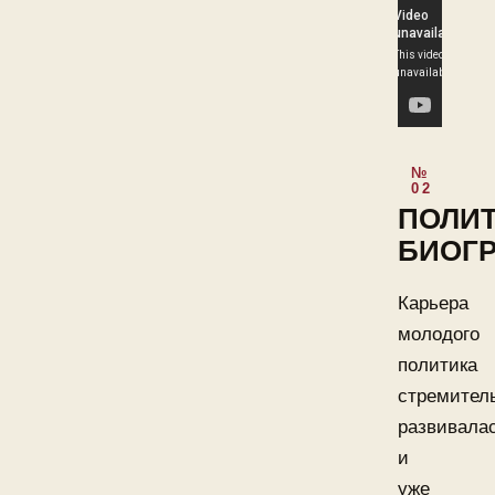
ПОЛИ
БИОГ
Карьера
молодого
политика
стремител
развивала
и
уже