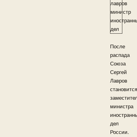
После
распада
Союза
Сергей
Лавров
становитс
заместите
министра
иностранн
дел
России.