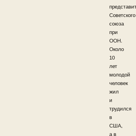
представи
Советского
союза
при
ООН.
Около
10
лет
молодой
человек
жил
и
трудился
в
США,
а в