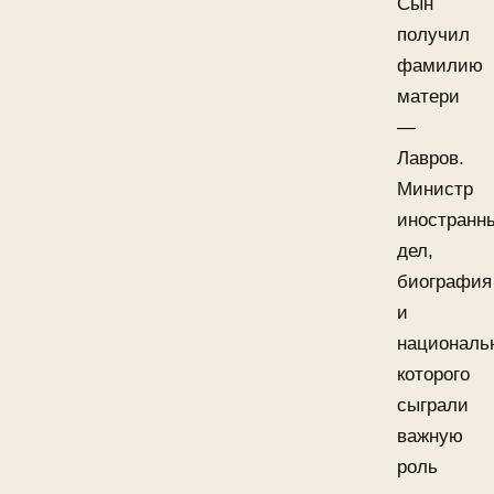
Сын
получил
фамилию
матери
—
Лавров.
Министр
иностранн
дел,
биография
и
националь
которого
сыграли
важную
роль