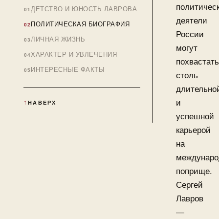
политичес
ДЕТСТВО И ЮНОСТЬ ЛАВРОВА
деятели
ПОЛИТИЧЕСКАЯ БИОГРАФИЯ
России
ЛИЧНАЯ ЖИЗНЬ
могут
ХАРАКТЕР И УВЛЕЧЕНИЯ
похвастат
ИНТЕРЕСНЫЕ ФАКТЫ
столь
длительно
и
НАВЕРХ
успешной
карьерой
на
междунаро
поприще.
Сергей
Лавров
—