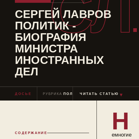
СЛ
СЕРГЕЙ ЛАВРОВ
ПОЛИТИК -
БИОГРАФИЯ
МИНИСТРА
ИНОСТРАННЫХ
ДЕЛ
ДОСЬЕ
РУБРИКА
ПОЛИТИКИ
ЧИТАТЬ СТАТЬЮ
ЧТЕНИЕ
≈ 9 МИН
▼
Н
СОДЕРЖАНИЕ
емногие