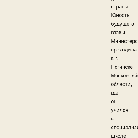
страны.
Юность
будущего
главы
Министерс
проходила
в г.
Ногинске
Московско
области,
где
он
учился
в
специализ
школе