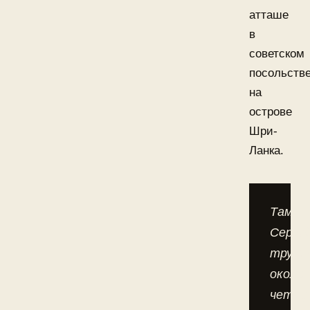
атташе
в
советском
посольств
на
острове
Шри-
Ланка.
Там
Серге
труди
около
четыр