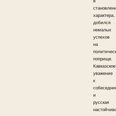
в
становлен
характера,
добился
немалых
успехов
на
политичес
поприще.
Кавказское
уважение
к
собеседни
и
русская
настойчив