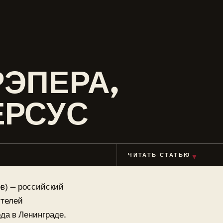
РЭПЕРА,
ЕРСУС
ЧИТАТЬ СТАТЬЮ
▼
в) — российский
ителей
да в Ленинграде.