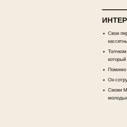
ИНТЕ
Свои пе
кассетн
Толчком
который
Помимо 
Он сотр
Смоки М
молодых