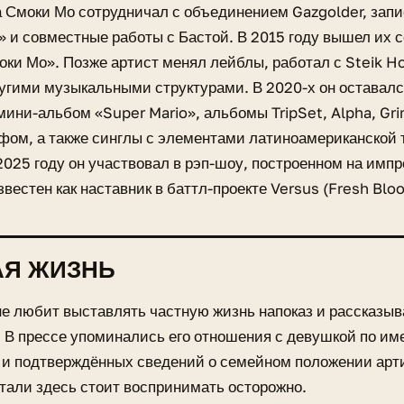
а Смоки Мо сотрудничал с объединением Gazgolder, зап
и совместные работы с Бастой. В 2015 году вышел их 
ки Мо». Позже артист менял лейблы, работал с Steik Ho
ругими музыкальными структурами. В 2020-х он оставалс
ини-альбом «Super Mario», альбомы TripSet, Alpha, Gr
уфом, а также синглы с элементами латиноамериканской
2025 году он участвовал в рэп-шоу, построенном на имп
звестен как наставник в баттл-проекте Versus (Fresh Bloo
АЯ ЖИЗНЬ
е любит выставлять частную жизнь напоказ и рассказыва
 В прессе упоминались его отношения с девушкой по им
и подтверждённых сведений о семейном положении арти
тали здесь стоит воспринимать осторожно.