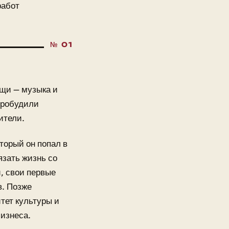
работ
ещи — музыка и
пробудили
ители.
торый он попал в
язать жизнь со
и, свои первые
в. Позже
тет культуры и
изнеса.