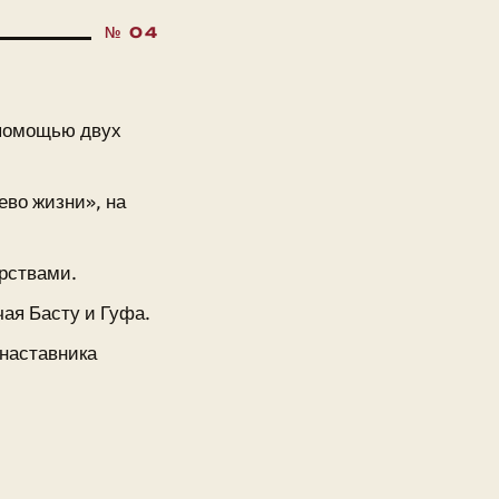
 помощью двух
ево жизни», на
рствами.
ая Басту и Гуфа.
 наставника