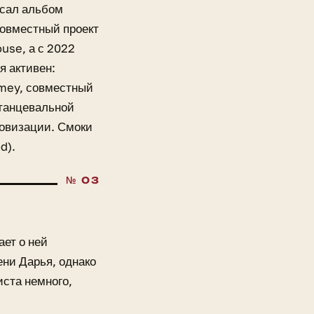
исал альбом
совместный проект
use, а с 2022
я активен:
imey, совместный
 танцевальной
ровизации. Смоки
d).
ет о ней
ени Дарья, однако
ста немного,