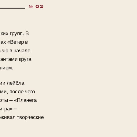
ких групп. В
вах «Ветер в
sic в начале
антами круга
ением.
ии лейбла
ми, после чего
оты — «Планета
игра» —
еживал творческие