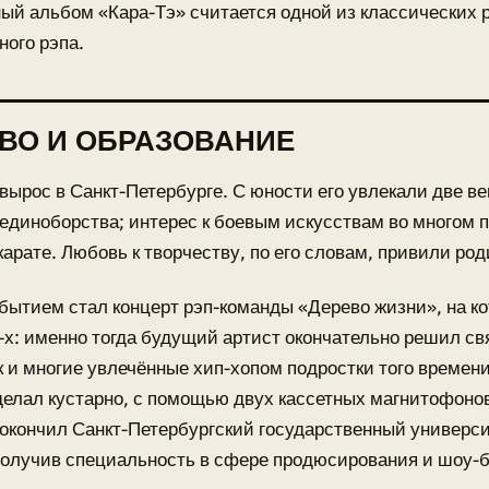
ый альбом «Кара-Тэ» считается одной из классических 
ного рэпа.
ВО И ОБРАЗОВАНИЕ
вырос в Санкт-Петербурге. С юности его увлекали две в
единоборства; интерес к боевым искусствам во многом 
арате. Любовь к творчеству, по его словам, привили род
ытием стал концерт рэп-команды «Дерево жизни», на ко
-х: именно тогда будущий артист окончательно решил св
к и многие увлечённые хип-хопом подростки того времен
делал кустарно, с помощью двух кассетных магнитофоно
окончил Санкт-Петербургский государственный универси
получив специальность в сфере продюсирования и шоу-б