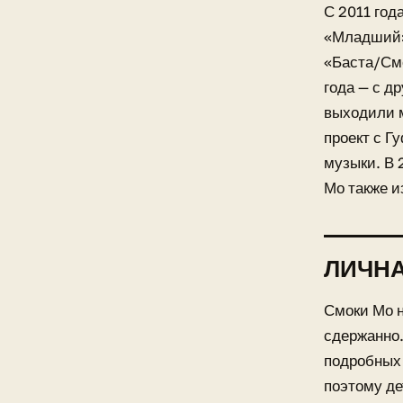
С 2011 год
«Младший» 
«Баста/Смо
года — с д
выходили м
проект с Г
музыки. В 
Мо также и
ЛИЧН
Смоки Мо н
сдержанно.
подробных 
поэтому де