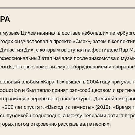
РА
в музыке Цихов начинал в составе небольших петербургс
годах он участвовал в проекте «Смок», затем в коллекти
«Династия Ди», с которым выступал на фестивале Rap Mu
офессиональный этап начался после знакомства с музык
cords, которые помогли ему с оборудованием и направл
ольный альбом «Кара-Тэ» вышел в 2004 году при участ
oduction и был тепло принят рэп-сообществом и критика
тправился в первое гастрольное турне. Дальнейшие раб
, «200 лет спустя», «Выход из темноты» (2010), «Время т
ь публикой неоднородно, а между релизами артист пер
оторых потом откровенно рассказывал в песнях.