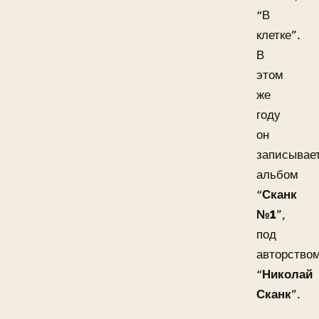
“В
клетке”.
В
этом
же
году
он
записывае
альбом
“
Сканк
№1
”,
под
авторство
“
Николай
Сканк
”.