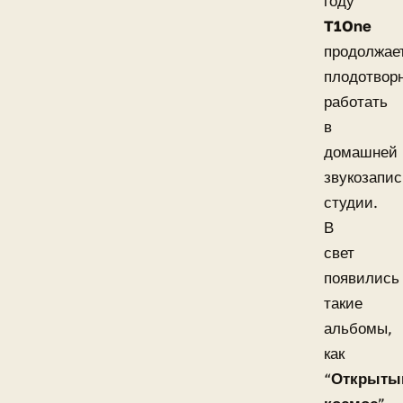
году
T1One
продолжае
плодотвор
работать
в
домашней
звукозапи
студии.
В
свет
появились
такие
альбомы,
как
“
Открыты