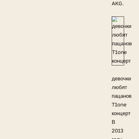
AKG.
девочки
любят
пацанов
T1one
концерт
В
2013