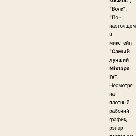
космос
”,
“Волк”,
“По -
настоящем
и
микстейп
“
Самый
лучший
Mixtape
IV
”.
Несмотря
на
плотный
рабочий
график,
рэпер