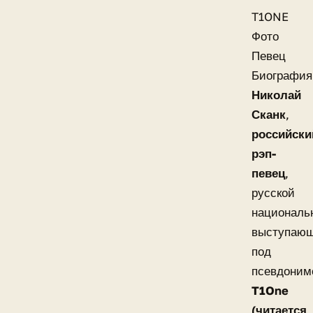
T1ONE
Фото
Певец
Биография
Николай
Сканк
,
российски
рэп-
певец
,
русской
националь
выступаю
под
псевдоним
T1One
(читается