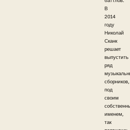
баттлов.
В
2014
году
Николай
Сканк
решает
выпустить
ряд
музыкальн
сборников,
под
своим
собственн
именем,
так