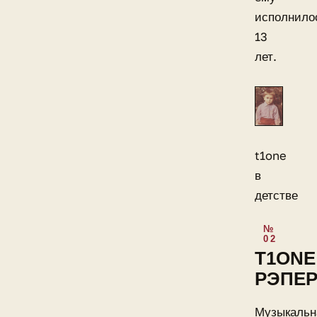
исполнило
13
лет.
t1one
в
детстве
T1ONE
РЭПЕ
Музыкальн