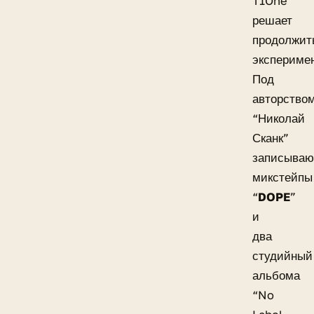
T1One
решает
продолжит
эксперимен
Под
авторство
“Николай
Сканк”
записываю
микстейпы
“
DOPE
”
и
два
студийный
альбома
“No