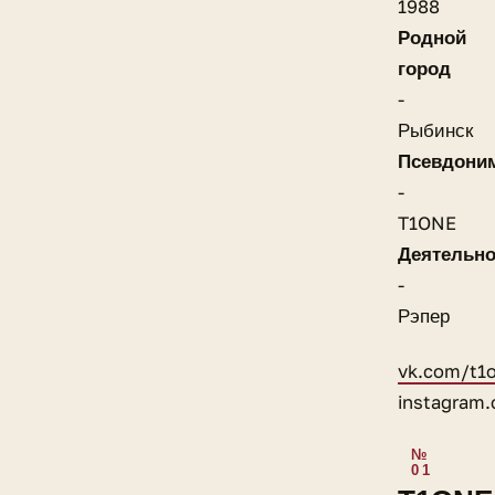
1988
Родной
город
-
Рыбинск
Псевдони
-
T1ONE
Деятельно
-
Рэпер
vk.com/t1
instagram