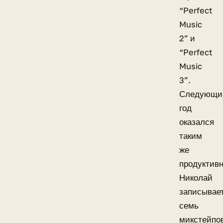
“Perfect
Music
2” и
“Perfect
Music
3”.
Следующи
год
оказался
таким
же
продуктив
Николай
записывае
семь
микстейпо