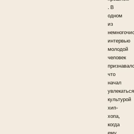
. В
одном
из
немногочи
интервью
молодой
человек
признавалс
что
начал
увлекаться
культурой
хип-
хопа,
когда
ему