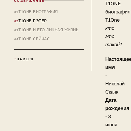
СОДЕРЖАНИЕ
T1ONE
биография
T1ONE БИОГРАФИЯ
T1One
T1ONE РЭПЕР
кто
T1ONE И ЕГО ЛИЧНАЯ ЖИЗНЬ
это
T1ONE СЕЙЧАС
такой?
Настояще
НАВЕРХ
имя
-
Николай
Сканк
Дата
рождения
- 3
июня