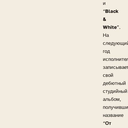
и
“
Black
&
White
”.
На
следующи
год
исполните
записывае
свой
дебютный
студийный
альбом,
получивш
название
“
От