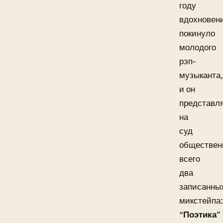
году
вдохновен
покинуло
молодого
рэп-
музыканта,
и он
представл
на
суд
обществен
всего
два
записанны
микстейпа:
“
Поэтика
”