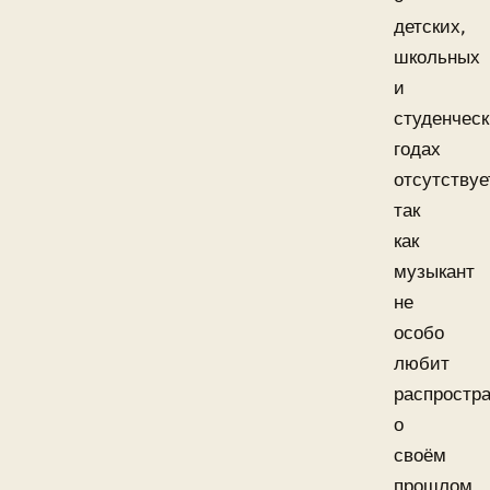
детских,
школьных
и
студенчес
годах
отсутствуе
так
как
музыкант
не
особо
любит
распростр
о
своём
прошлом