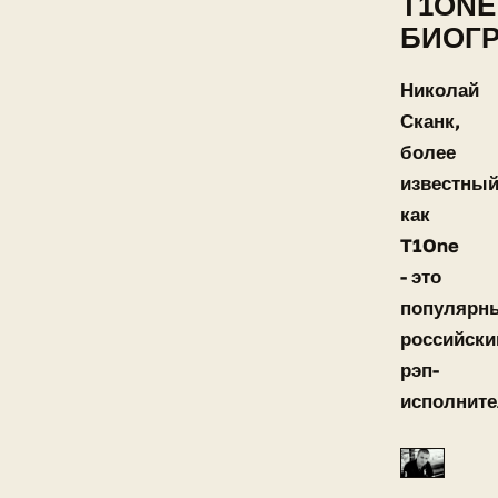
T1ONE
БИОГ
Николай
Сканк,
более
известны
как
T1One
- это
популярн
российски
рэп-
исполнит