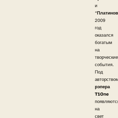
и
“
Платино
2009
год
оказался
богатым
на
творческие
события.
Под
авторство
рэпера
T1One
появляютс
на
свет