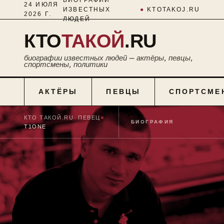
24 ИЮЛЯ
ИЗВЕСТНЫХ
●
KTOTAKOJ.RU
2026 Г.
ЛЮДЕЙ
КТО
ТАКОЙ
.RU
биографии известных людей — актёры, певцы,
спортсмены, политики
АКТЁРЫ
ПЕВЦЫ
СПОРТСМЕ
КТО ТАКОЙ.RU
■
ПЕВЕЦ
■
БИОГРАФИЯ
№ 0139
T1ONE