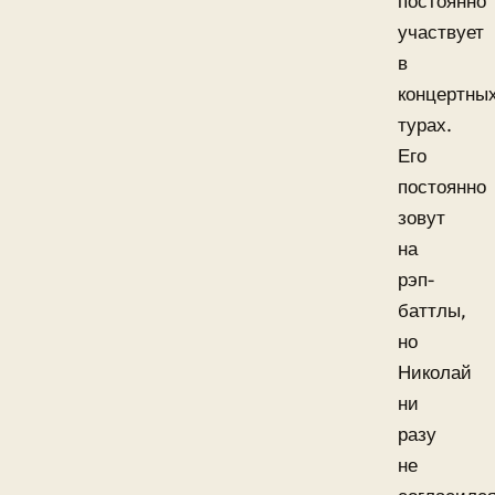
постоянно
участвует
в
концертны
турах.
Его
постоянно
зовут
на
рэп-
баттлы,
но
Николай
ни
разу
не