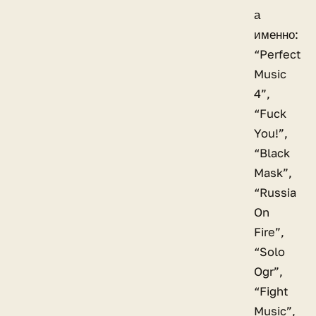
а
именно:
“Perfect
Music
4”,
“Fuck
You!”,
“Black
Mask”,
“Russia
On
Fire”,
“Solo
Ogr”,
“Fight
Music”,