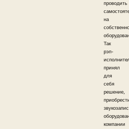
проводить
самостояте
на
собственн
оборудова
Так
рэп-
исполните
принял
для
себя
решение,
приобрест
звукозапи
оборудова
компании