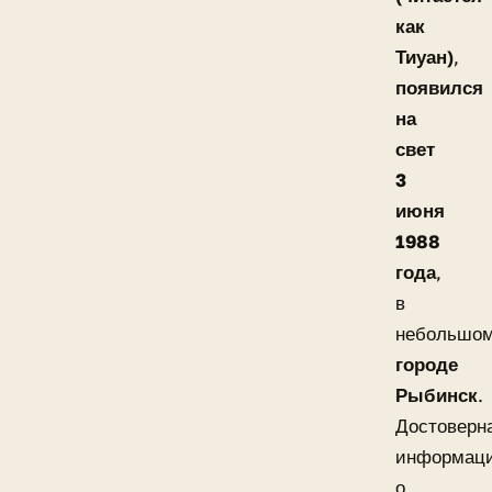
как
Тиуан)
,
появился
на
свет
3
июня
1988
года
,
в
небольшо
городе
Рыбинск
.
Достоверн
информац
о