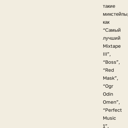
такие
микстейпы
как
“Самый
лучший
Mixtape
III”,
“Boss”,
“Red
Mask”,
“Ogr
Odin
Omen”,
“Perfect
Music
1”,