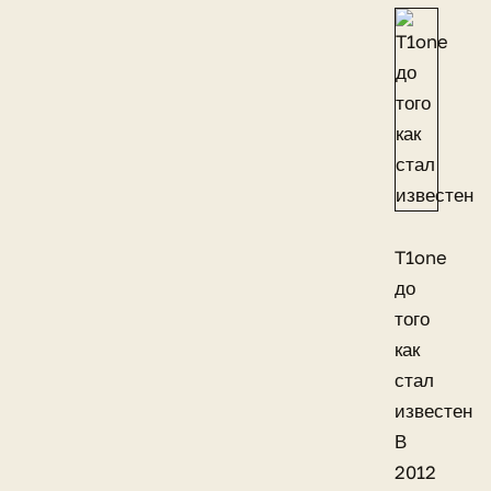
T1one
до
того
как
стал
известен
В
2012