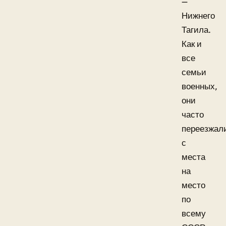
—
Нижнего
Тагила.
Как и
все
семьи
военных,
они
часто
переезжал
с
места
на
место
по
всему