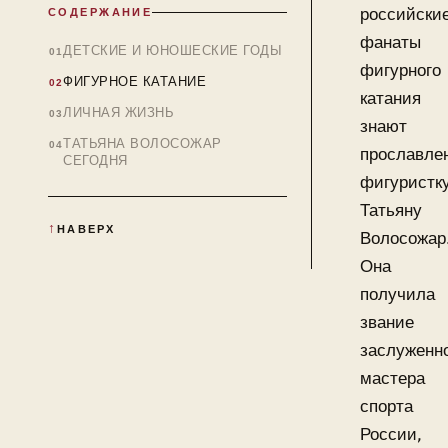
российски
СОДЕРЖАНИЕ
фанаты
ДЕТСКИЕ И ЮНОШЕСКИЕ ГОДЫ
фигурного
ФИГУРНОЕ КАТАНИЕ
катания
ЛИЧНАЯ ЖИЗНЬ
знают
ТАТЬЯНА ВОЛОСОЖАР
прославле
СЕГОДНЯ
фигуристк
Татьяну
НАВЕРХ
Волосожар
Она
получила
звание
заслуженн
мастера
спорта
России,