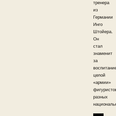
тренера
из
Германии
Инго
Штойера.
Он
стал
знаменит
за
воспитани
целой
«армии»
фигуристо
разных
националь