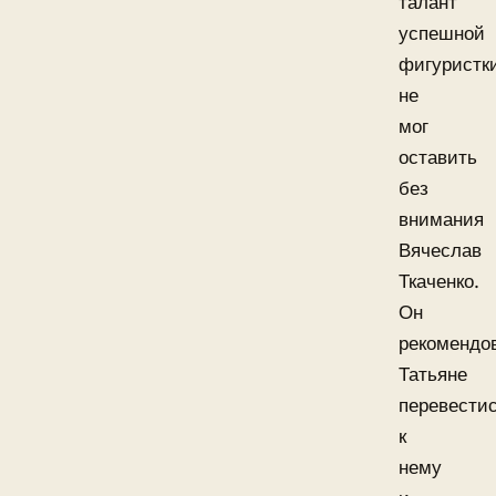
талант
успешной
фигуристк
не
мог
оставить
без
внимания
Вячеслав
Ткаченко.
Он
рекомендо
Татьяне
перевести
к
нему