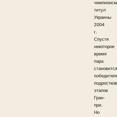
чемпионск
титул
Украины
2004
г.
Спустя
некоторое
время
пара
становитс
победител
подростко
этапов
Гран-
при.
Но