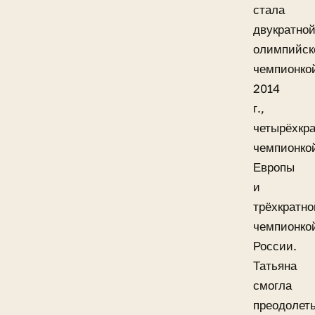
стала
двукратно
олимпийск
чемпионко
2014
г.,
четырёхкр
чемпионко
Европы
и
трёхкратно
чемпионко
России.
Татьяна
смогла
преодолет