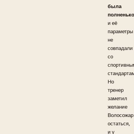
была
полненьк
и её
параметры
не
совпадали
со
спортивны
стандарта
Но
тренер
заметил
желание
Волосожар
остаться,
и у