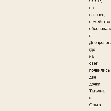
СССР,
но
наконец
семейство
обосновал
в
Днепропетр
где
на
свет
появились
две
дочки
Татьяна
и
Ольга.