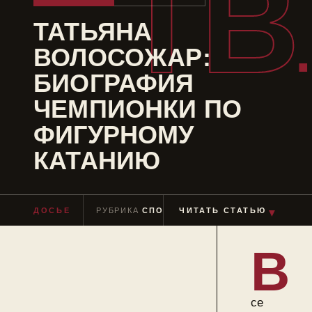
ТВ
ТАТЬЯНА
ВОЛОСОЖАР:
БИОГРАФИЯ
ЧЕМПИОНКИ ПО
ФИГУРНОМУ
КАТАНИЮ
▼
ДОСЬЕ
РУБРИКА
СПОРТСМЕНЫ
ЧИТАТЬ СТАТЬЮ
ЧТЕНИЕ
≈ 9 МИ
В
се