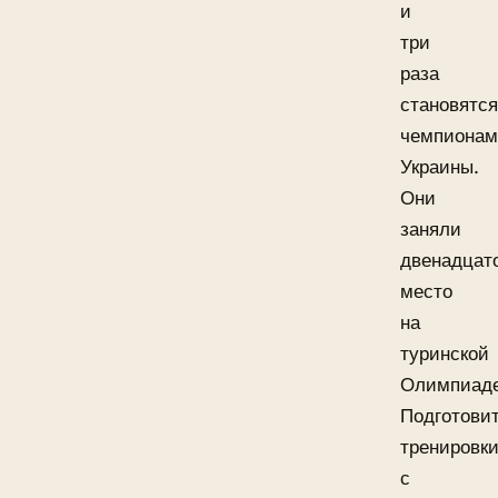
и
три
раза
становятся
чемпиона
Украины.
Они
заняли
двенадцат
место
на
туринской
Олимпиаде
Подготови
тренировк
с