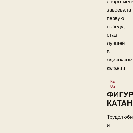
спортсмен
завоевала
первую
победу,
став
лучшей
в
одиночном
катании.
ФИГУ
КАТАН
Трудолюби
и