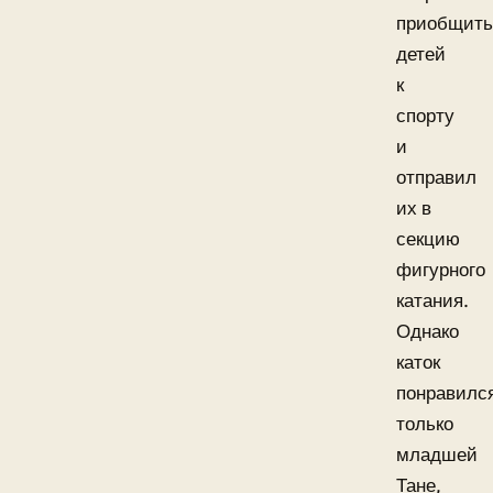
приобщить
детей
к
спорту
и
отправил
их в
секцию
фигурного
катания.
Однако
каток
понравилс
только
младшей
Тане,