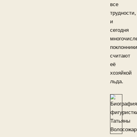
все
трудности,
и
сегодня
многочисл
поклонник
считают
её
хозяйкой
льда.