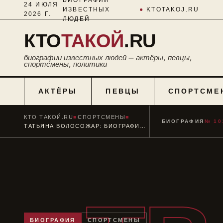
24 ИЮЛЯ
ИЗВЕСТНЫХ
●
KTOTAKOJ.RU
2026 Г.
ЛЮДЕЙ
КТО
ТАКОЙ
.RU
биографии известных людей — актёры, певцы,
спортсмены, политики
АКТЁРЫ
ПЕВЦЫ
СПОРТСМЕ
КТО ТАКОЙ.RU
■
СПОРТСМЕНЫ
■
БИОГРАФИЯ
№ 10
ТАТЬЯНА ВОЛОСОЖАР: БИОГРАФИЯ ЧЕМПИОНКИ ПО ФИГУРНОМУ КАТАНИЮ
БИОГРАФИЯ
СПОРТСМЕНЫ