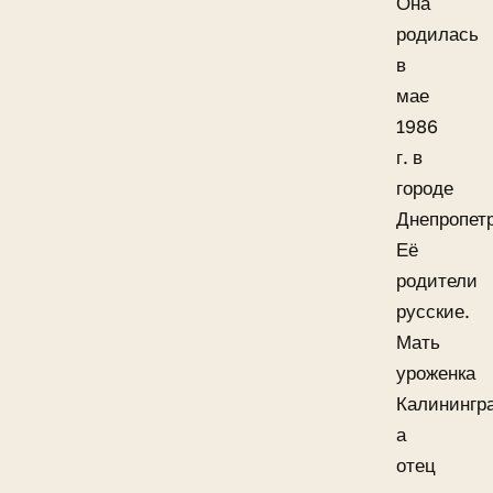
Она
родилась
в
мае
1986
г. в
городе
Днепропетр
Её
родители
русские.
Мать
уроженка
Калинингр
а
отец