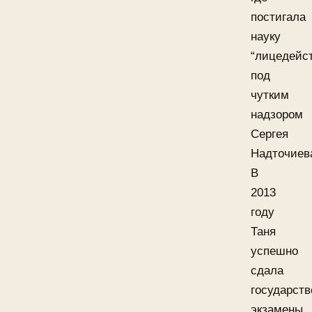
постигала
науку
“лицедейс
под
чутким
надзором
Сергея
Надточиев
В
2013
году
Таня
успешно
сдала
государст
экзамены