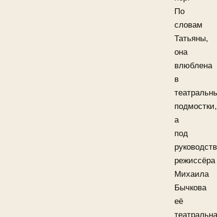
По
словам
Татьяны,
она
влюблена
в
театральн
подмостки,
а
под
руководст
режиссёра
Михаила
Бычкова
её
театральн