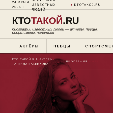
24 ИЮЛЯ
ИЗВЕСТНЫХ
●
KTOTAKOJ.RU
2026 Г.
ЛЮДЕЙ
КТО
ТАКОЙ
.RU
биографии известных людей — актёры, певцы,
спортсмены, политики
АКТЁРЫ
ПЕВЦЫ
СПОРТСМЕ
КТО ТАКОЙ.RU
■
АКТЕРЫ
■
БИОГРАФИЯ
№ 0114
ТАТЬЯНА БАБЕНКОВА