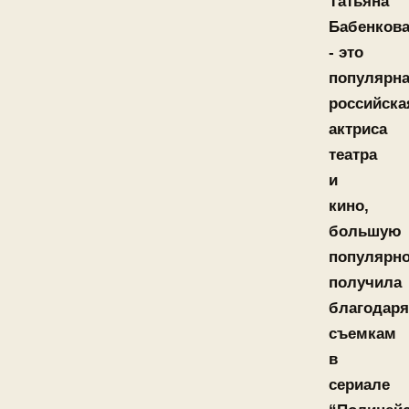
Татьяна
Бабенков
- это
популярн
российска
актриса
театра
и
кино,
большую
популярно
получила
благодаря
съемкам
в
сериале