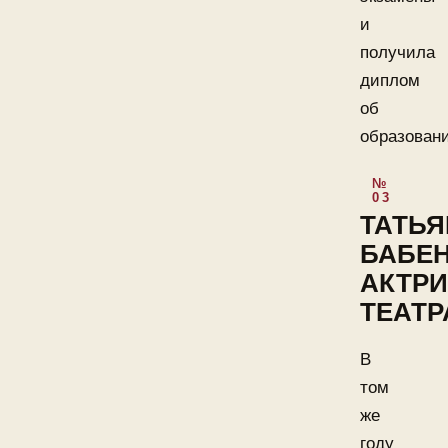
и
получила
диплом
об
образован
ТАТЬЯ
БАБЕ
АКТР
ТЕАТР
В
том
же
году