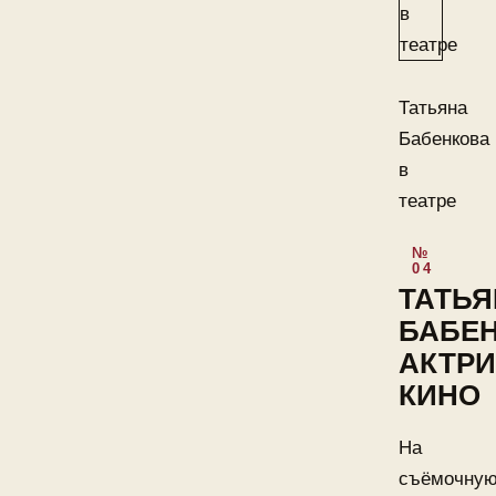
Татьяна
Бабенкова
в
театре
ТАТЬЯ
БАБЕ
АКТР
КИНО
На
съёмочну