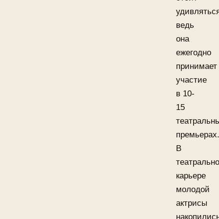
удивляться
ведь
она
ежегодно
принимает
участие
в 10-
15
театральн
премьерах
В
театральн
карьере
молодой
актрисы
накопилис