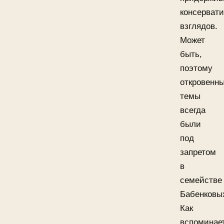
консерват
взглядов.
Может
быть,
поэтому
откровенн
темы
всегда
были
под
запретом
в
семействе
Бабенковы
Как
вспоминае