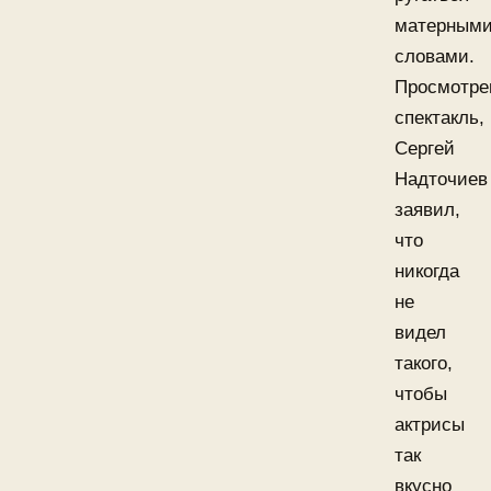
матерным
словами.
Просмотре
спектакль,
Сергей
Надточиев
заявил,
что
никогда
не
видел
такого,
чтобы
актрисы
так
вкусно