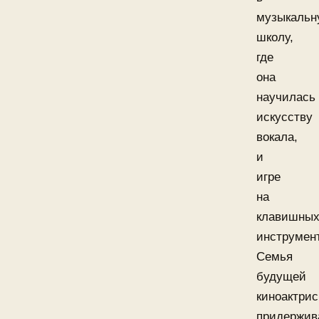
музыкальн
школу,
где
она
научилась
искусству
вокала,
и
игре
на
клавишны
инструмен
Семья
будущей
киноактри
придержив