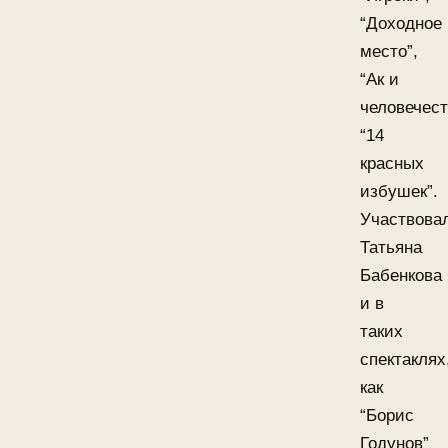
“Доходное
место”,
“Ак и
человечест
“14
красных
избушек”.
Участвова
Татьяна
Бабенкова
и в
таких
спектаклях
как
“Борис
Годунов”