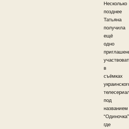
Несколько
позднее
Татьяна
получила
ещё
одно
приглашен
участвова
в
съёмках
украинског
телесериал
под
названием
“Одиночка”
где