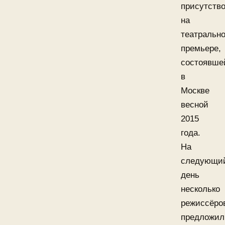
присутств
на
театральн
премьере,
состоявше
в
Москве
весной
2015
года.
На
следующи
день
несколько
режиссёро
предложил