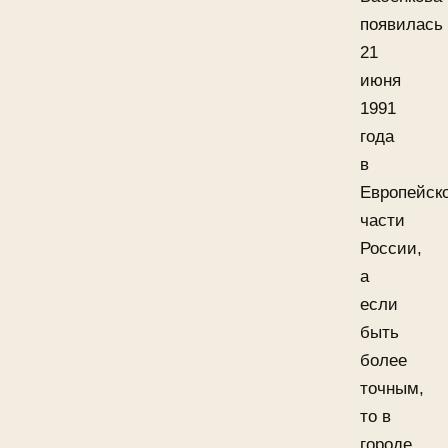
появилась
21
июня
1991
года
в
Европейск
части
России,
а
если
быть
более
точным,
то в
городе