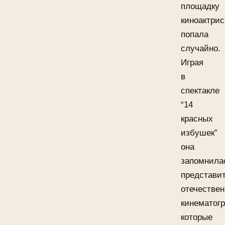
площадку
киноактрис
попала
случайно.
Играя
в
спектакле
“14
красных
избушек”
она
запомнила
представи
отечествен
кинематог
которые