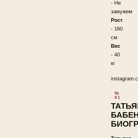
- Не
замужем
Рост
- 160
см
Вес
- 40
кг
instagram.
ТАТЬЯ
БАБЕ
БИОГ