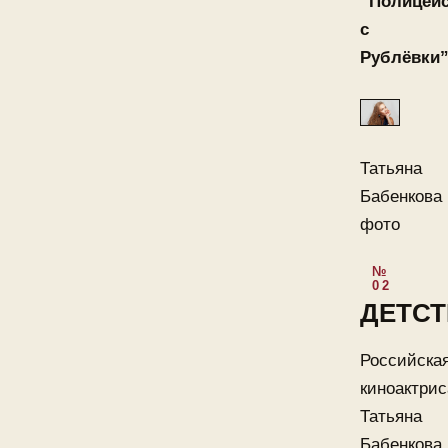
“Полицей
с
Рублёвки”
Татьяна
Бабенкова
фото
ДЕТС
Российска
киноактрис
Татьяна
Бабенкова