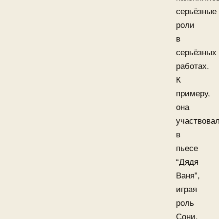
серьёзные
роли
в
серьёзных
работах.
К
примеру,
она
участвова
в
пьесе
“Дядя
Ваня”,
играя
роль
Сони.