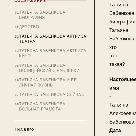
СОДЕРЖАНИЕ
Татьяна
ТАТЬЯНА БАБЕНКОВА
Бабенкова
БИОГРАФИЯ
биография
ДЕТСТВО
Татьяна
ТАТЬЯНА БАБЕНКОВА АКТРИСА
Бабенкова
ТЕАТРА
кто
ТАТЬЯНА БАБЕНКОВА АКТРИСА
это
КИНО
такая?
ТАТЬЯНА БАБЕНКОВА
ПОЛИЦЕЙСКИЙ С РУБЛЁВКИ
Настояще
ТАТЬЯНА БАБЕНКОВА И ЕЁ
ЛИЧНАЯ ЖИЗНЬ
имя
ТАТЬЯНА БАБЕНКОВА СЕЙЧАС
-
ТАТЬЯНА БАБЕНКОВА
Татьяна
ВОЛЬНАЯ ГРАМОТА
Алексеевн
Бабенкова
Дата
НАВЕРХ