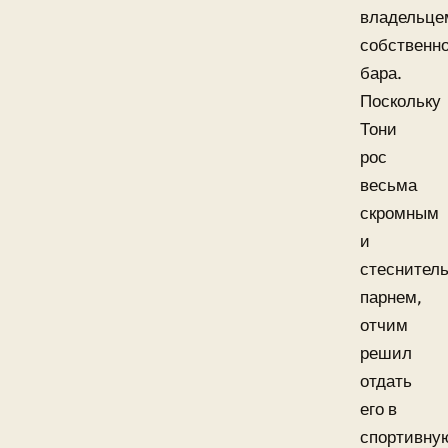
владельце
собственно
бара.
Поскольку
Тони
рос
весьма
скромным
и
стеснител
парнем,
отчим
решил
отдать
его в
спортивну