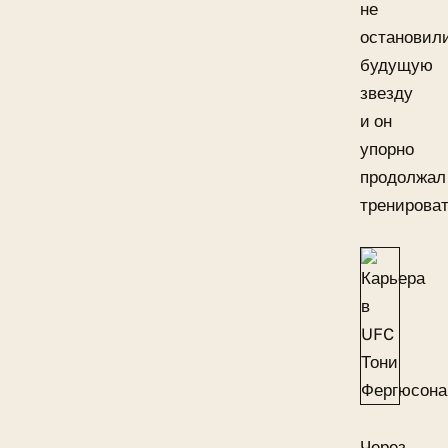
не
остановил
будущую
звезду
и он
упорно
продолжал
тренироват
Через