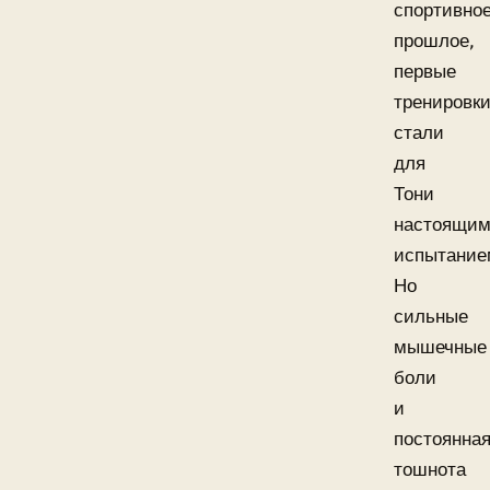
спортивно
прошлое,
первые
тренировк
стали
для
Тони
настоящи
испытание
Но
сильные
мышечные
боли
и
постоянна
тошнота