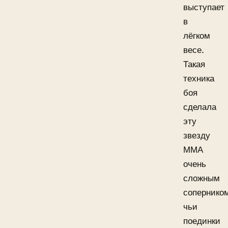
выступает
в
лёгком
весе.
Такая
техника
боя
сделала
эту
звезду
ММА
очень
сложным
сопернико
чьи
поединки