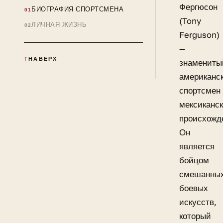
Фергюсон
БИОГРАФИЯ СПОРТСМЕНА
(Tony
ЛИЧНАЯ ЖИЗНЬ
Ferguson)
—
НАВЕРХ
знамениты
американс
спортсмен
мексиканск
происхожд
Он
является
бойцом
смешанны
боевых
искусств,
который