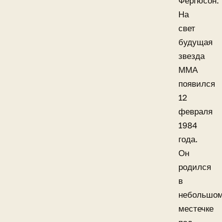
Фергюсон.
На
свет
будущая
звезда
ММА
появился
12
февраля
1984
года.
Он
родился
в
небольшо
местечке