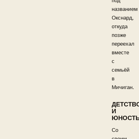
под
названием
Окснард,
откуда
позже
переехал
вместе
с
семьёй
в
Мичиган.
ДЕТСТВ
И
ЮНОСТ
Со
своим