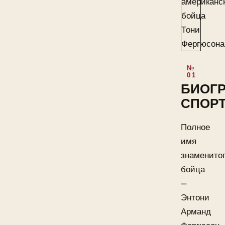
БИОГ
СПОР
Полное
имя
знаменито
бойца
—
Энтони
Арманд