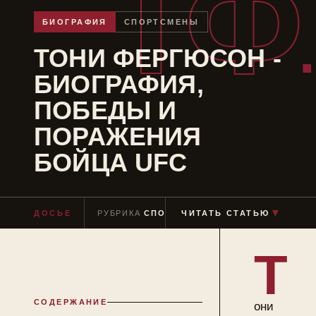
ТФ
БИОГРАФИЯ
СПОРТСМЕНЫ
ТОНИ ФЕРГЮСОН -
БИОГРАФИЯ,
ПОБЕДЫ И
ПОРАЖЕНИЯ
БОЙЦА UFC
▼
ДОСЬЕ
РУБРИКА
СПОРТСМЕНЫ
ЧИТАТЬ СТАТЬЮ
ЧТЕНИЕ
≈ 6 МИ
Т
СОДЕРЖАНИЕ
они