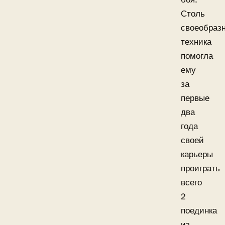
Столь
своеобраз
техника
помогла
ему
за
первые
два
года
своей
карьеры
проиграть
всего
2
поединка
из