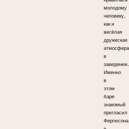
молодому
человеку,
как и
весёлая
дружеская
атмосфера
в
заведении.
Именно
в
этом
баре
знакомый
пригласил
Фергюсона
в