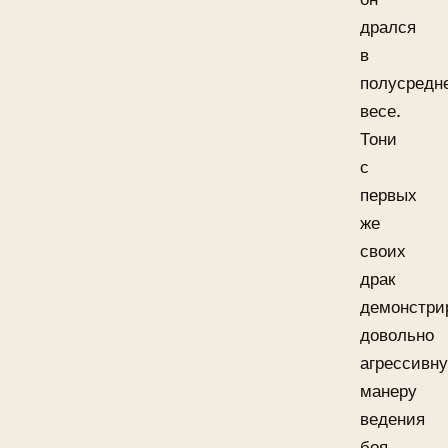
дрался
в
полусредн
весе.
Тони
с
первых
же
своих
драк
демонстри
довольно
агрессивн
манеру
ведения
боя.