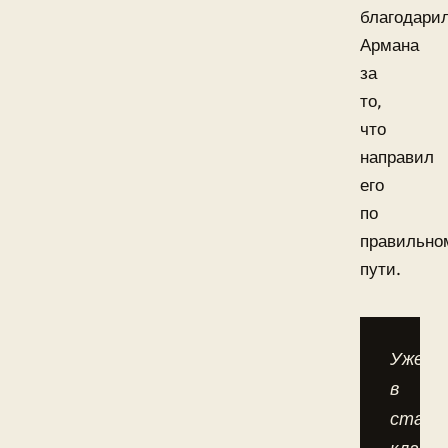
благодари
Армана
за
то,
что
направил
его
по
правильно
пути.
Уже
в
старш