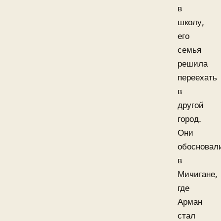
в
школу,
его
семья
решила
переехать
в
другой
город.
Они
обосновал
в
Мичигане,
где
Арман
стал