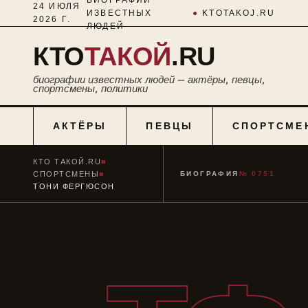
24 ИЮЛЯ
ИЗВЕСТНЫХ
●
KTOTAKOJ.RU
2026 Г.
ЛЮДЕЙ
КТО
ТАКОЙ
.RU
биографии известных людей — актёры, певцы,
спортсмены, политики
АКТЁРЫ
ПЕВЦЫ
СПОРТСМЕ
КТО ТАКОЙ.RU
■
СПОРТСМЕНЫ
■
БИОГРАФИЯ
№ 0751
ТОНИ ФЕРГЮСОН