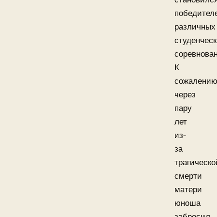
победител
различных
студенчес
соревнова
К
сожалению
через
пару
лет
из-
за
трагическо
смерти
матери
юноша
забросил