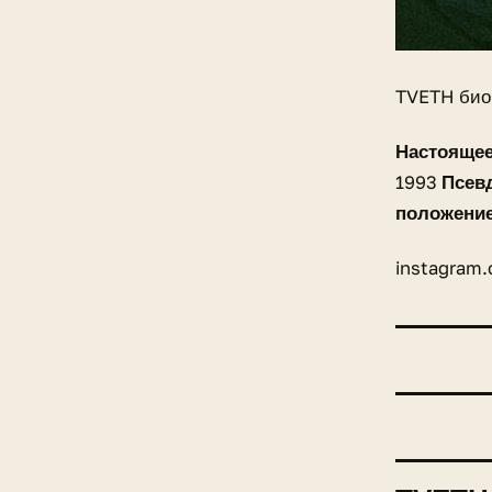
TVETH би
Настоящее
1993
Псев
положени
instagram