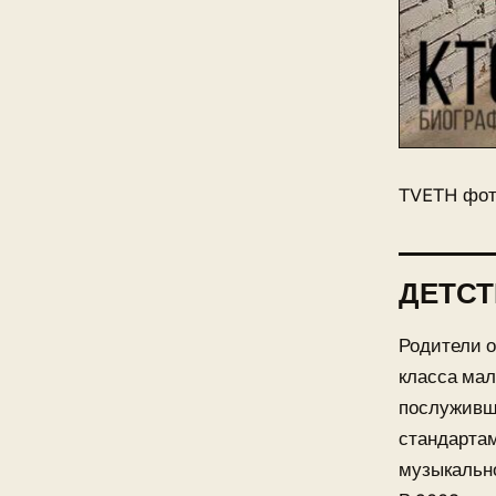
TVETH фо
ДЕТС
Родители о
класса мал
послуживши
стандартам
музыкально