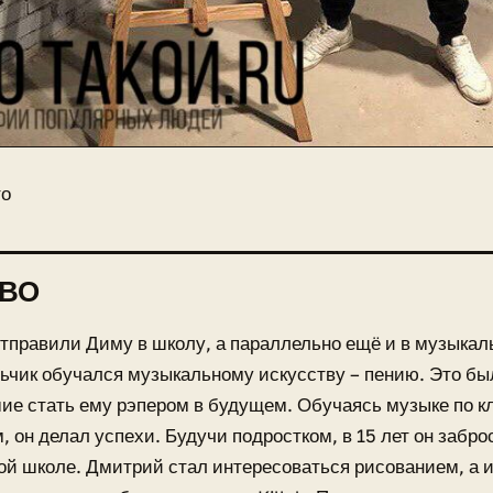
то
ТВО
тправили Диму в школу, а параллельно ещё и в музыкал
ьчик обучался музыкальному искусству – пению. Это бы
е стать ему рэпером в будущем. Обучаясь музыке по к
, он делал успехи. Будучи подростком, в 15 лет он забро
й школе. Дмитрий стал интересоваться рисованием, а 