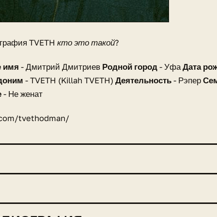
ография
TVETH кто это такой?
 имя
- Дмитрий Дмитриев
Родной город
- Уфа
Дата ро
доним
- TVETH (Killah TVETH)
Деятельность
- Рэпер
Се
е
- Не женат
.com/tvethodman/