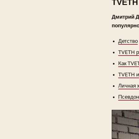
TVETH
Дмитрий Д
популярно
Детство
TVETH р
Как TVE
TVETH 
Личная 
Псевдо