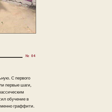
ьную. С первого
ли первые шаги,
лассическим
сил обучение в
именно граффити.