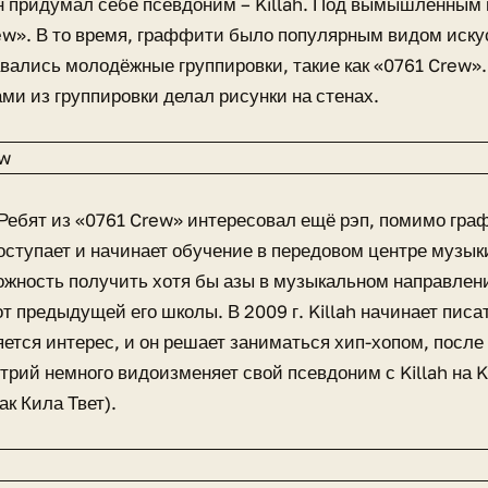
он придумал себе псевдоним – Killah. Под вымышленным
ew». В то время, граффити было популярным видом иску
вались молодёжные группировки, такие как «0761 Crew»
ми из группировки делал рисунки на стенах.
Ребят из «0761 Crew» интересовал ещё рэп, помимо гр
ступает и начинает обучение в передовом центре музык
жность получить хотя бы азы в музыкальном направлении
от предыдущей его школы. В 2009 г. Killah начинает писа
яется интерес, и он решает заниматься хип-хопом, посл
трий немного видоизменяет свой псевдоним с Killah на K
ак Кила Твет).