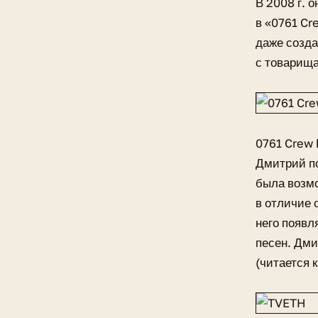
В 2008 г. 
в «0761 Cr
даже созда
с товарища
0761 Crew 
Дмитрий по
была возмо
в отличие 
него появл
песен. Дми
(читается к