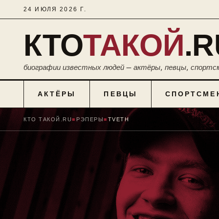
24 ИЮЛЯ 2026 Г.
КТО
ТАКОЙ
.R
биографии известных людей — актёры, певцы, спортс
АКТЁРЫ
ПЕВЦЫ
СПОРТСМЕ
КТО ТАКОЙ.RU
■
РЭПЕРЫ
■
TVETH