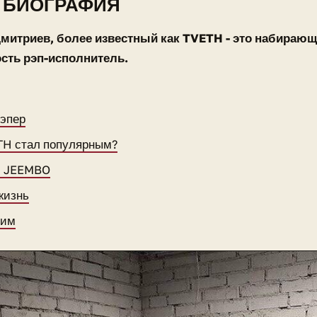
 БИОГРАФИЯ
митриев, более известный как TVETH - это набира
сть рэп-исполнитель.
эпер
TH стал популярным?
и JEEMBO
жизнь
ним