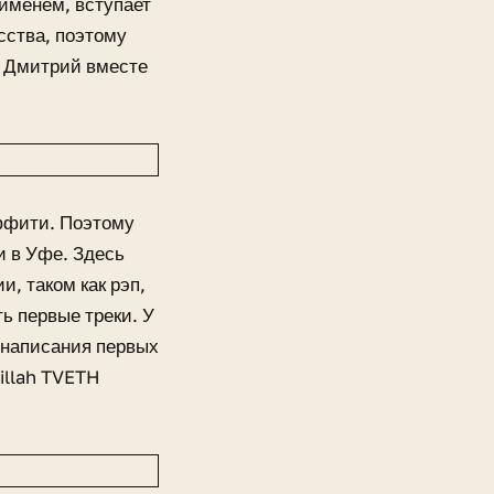
 именем, вступает
сства, поэтому
. Дмитрий вместе
аффити. Поэтому
и в Уфе. Здесь
, таком как рэп,
ть первые треки. У
е написания первых
illah TVETH