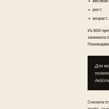
весовая 
рост;
возраст.
Из 800 пре
занимала п
Пономарёв
Для мо
полетя
действ
Сначала пл
полёт, но 