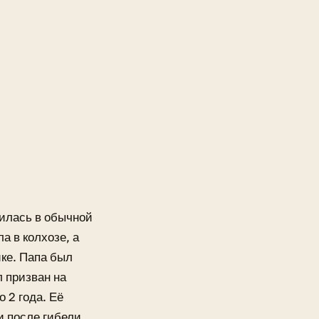
дилась в обычной
а в колхозе, а
ике. Папа был
л призван на
 2 года. Её
 после гибели