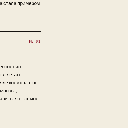
а стала примером
щенностью
ся летать.
ряде космонавтов.
смонавт,
авиться в космос,
: