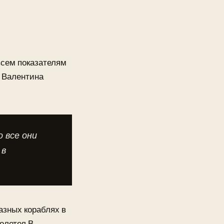
всем показателям
а Валентина
 все они
 в
азных кораблях в
олетел В.