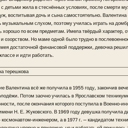
 с детьми жила в стеснённых условиях, после смерти муж
ж, воспитывая дочь и сына самостоятельно. Валентина 
 музыкальным слухом, поэтому училась играть на домб
 хорошо по всем предметам. Имела твёрдый характер, 
и озорством. Но маме одной было трудно в послевоенно
имея достаточной финансовой поддержки, девочка реши
классе и идти работать.
е Валентина всё же получила в 1955 году, закончив ве
лодёжи. Потом заочно училась в Ярославском техникуме
ости, после окончания которого поступила в Военно-и
мени Н. Е. Жуковского. В 1969 году девушка получила д
 космонавтом-инженером, а в 1977 г. — кандидатом техни
лентина упорно и прилежно, но и работать ей пришлось 