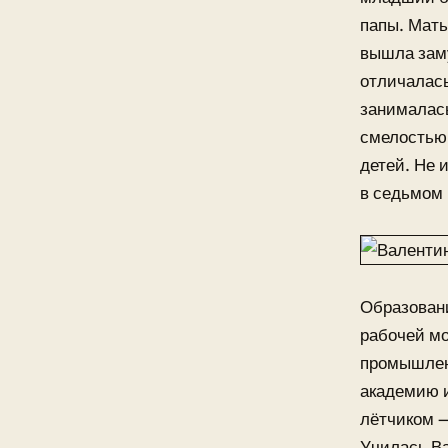
папы. Мать
вышла заму
отличалась
занималась
смелостью 
детей. Не 
в седьмом 
Образовани
рабочей мо
промышленн
академию и
лётчиком —
Училась Ва