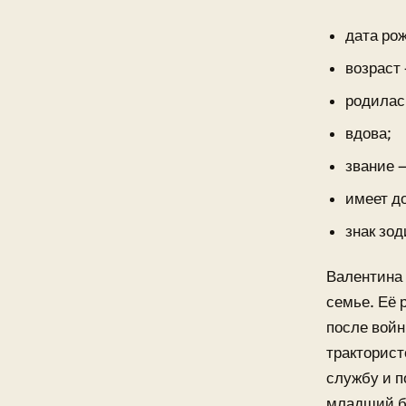
дата ро
возраст 
родилас
вдова;
звание —
имеет д
знак зо
Валентина 
семье. Её 
после войн
тракторист
службу и п
младший б