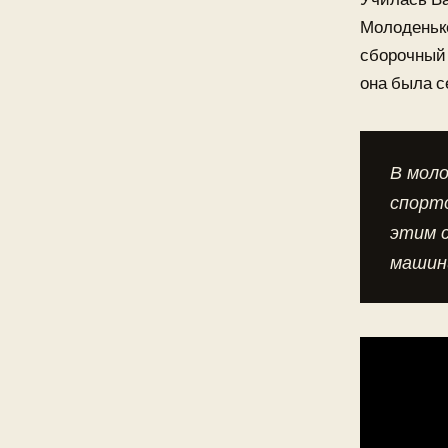
Молоденько
сборочный 
она была с
В мол
спорт
этим с
машин