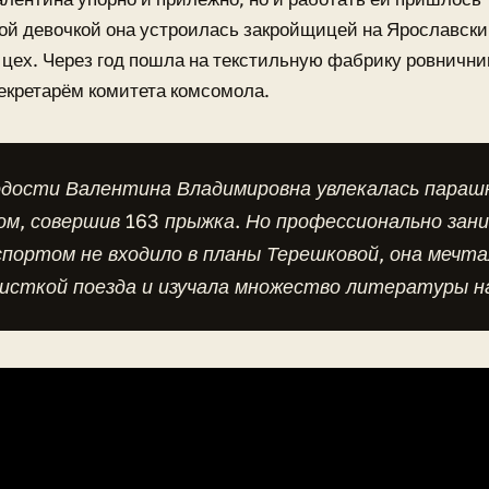
й девочкой она устроилась закройщицей на Ярославски
цех. Через год пошла на текстильную фабрику ровничниц
екретарём комитета комсомола.
одости Валентина Владимировна увлекалась пара
ом, совершив 163 прыжка. Но профессионально зан
портом не входило в планы Терешковой, она мечт
исткой поезда и изучала множество литературы н