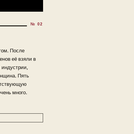
том. После
нов её взяли в
й индустрии,
енщина. Пять
етствующую
очень много.