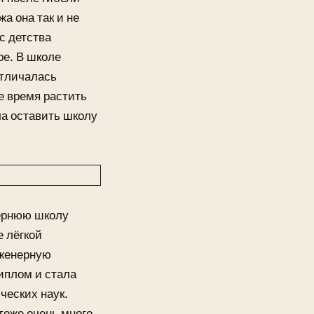
а она так и не
с детства
ре. В школе
отличалась
е время растить
ла оставить школу
чернюю школу
 лёгкой
нженерную
иплом и стала
ческих наук.
тоже очень много.