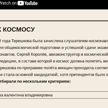
К КОСМОСУ
2 года Терешкова была зачислена слушателем-космонав
я общекосмической подготовки и успешной сдачи экзаме
онавтов. Сергей Королёв, авиаконструктор в космическо
педицию, в составе которой в космос должна полететь ж
ерешкова по программе полёта женщин проходила соотв
 и стала основной кандидаткой, хотя претенденток было 
тбирали по нескольким критериям: