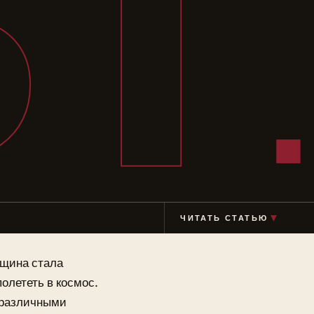
ВТ
ЧИТАТЬ СТАТЬЮ
▼
нщина стала
олететь в космос.
 различными