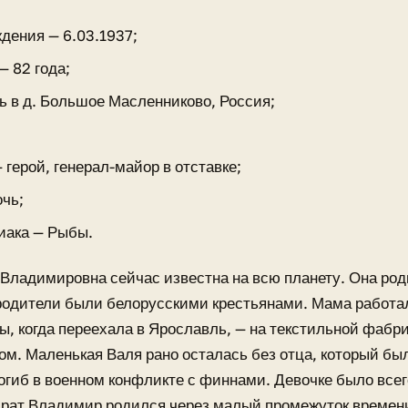
ждения — 6.03.1937;
— 82 года;
ь в д. Большое Масленниково, Россия;
 герой, генерал-майор в отставке;
очь;
диака — Рыбы.
Владимировна сейчас известна на всю планету. Она ро
родители были белорусскими крестьянами. Мама работал
ы, когда переехала в Ярославль, — на текстильной фабр
ом. Маленькая Валя рано осталась без отца, который бы
огиб в военном конфликте с финнами. Девочке было всего
рат Владимир родился через малый промежуток времени