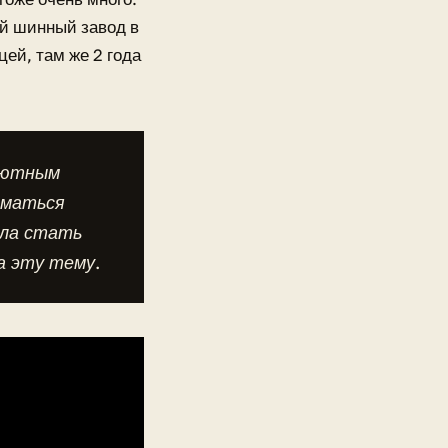
й шинный завод в
ей, там же 2 года
шютным
иматься
ала стать
а эту тему.