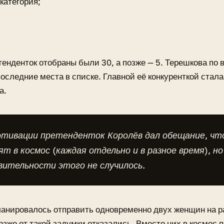
категория;
тенденток отобраны были 30, а позже — 5. Терешкова по 
оследние места в списке. Главной её конкуренткой стал
а.
тивации претенденток Королёв дал обещание, что
т в космос (каждая отдельно и в разное время), но
ительности этого не случилось.
анировалось отправить одновременно двух женщин на р
позже от такой задумки отказались. Вместо них в космос п