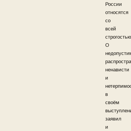
России
относятся
со
всей
строгостью
О
недопусти
распростр
ненависти
и
нетерпимо
в
своём
выступлен
заявил
и