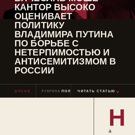
КАНТОР ВЫСОКО
ОЦЕНИВАЕТ
ПОЛИТИКУ
ВЛАДИМИРА ПУТИНА
ПО БОРЬБЕ С
НЕТЕРПИМОСТЬЮ И
АНТИСЕМИТИЗМОМ В
РОССИИ
ДОСЬЕ
РУБРИКА
ПОЛИТИКИ
ЧИТАТЬ СТАТЬЮ
ЧТЕНИЕ
≈ 2 МИН
▼
Н
а