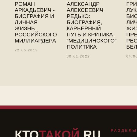
АЛЕКСАНДР
РОМАН
ГР
АЛЕКСЕЕВИЧ
АРКАДЬЕВИЧ -
ЛУК
РЕДЬКО:
БИОГРАФИЯ И
БИ
БИОГРАФИЯ,
ЛИЧНАЯ
ЛИ
КАРЬЕРНЫЙ
ЖИЗНЬ
ЖИ
ПУТЬ И КРИТИКА
РОССИЙСКОГО
ПР
“МЕДИЦИНСКОГО”
МИЛЛИАРДЕРА
РЕ
ПОЛИТИКА
БЕ
22.05.2019
30.01.2022
04.0
КТО
ТАКОЙ
.RU
РАЗДЕЛ