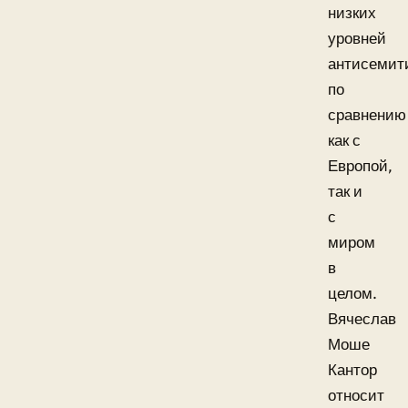
низких
уровней
антисемит
по
сравнению
как с
Европой,
так и
с
миром
в
целом.
Вячеслав
Моше
Кантор
относит