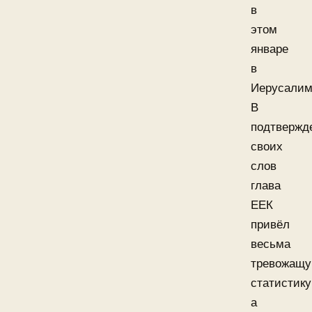
в
этом
январе
в
Иерусалим
В
подтвержд
своих
слов
глава
ЕЕК
привёл
весьма
тревожащ
статистику
а