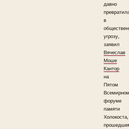
давно
превратил
в
обществен
угрозу,
заявил
Вячеслав
Моше
Кантор
на
Пятом
Всемирно
форуме
памяти
Холокоста,
прошедше