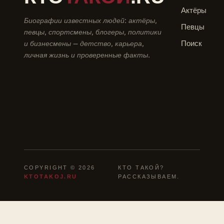
Актёры
Биографии известных людей: актёры,
Певцы
певцы, спортсмены, блогеры, политики
и бизнесмены — детство, карьера,
Поиск
личная жизнь и проверенные факты.
COPYRIGHT © 2026
КТО ТАКОЙ?
KTOTAKOJ.RU
РАССКАЗЫВАЕМ.