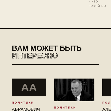
· КТО
ТАКОЙ.RU
ВАМ МОЖЕТ БЫТЬ
ИНТЕРЕСНО
АА
ПОЛИТИКИ
ПОЛ
ПОЛИТИКИ
АБРАМОВИЧ
АЛ