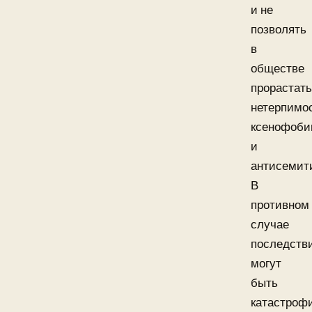
и не
позволять
в
обществе
прорастать
нетерпимо
ксенофоби
и
антисемит
В
противном
случае
последств
могут
быть
катастроф