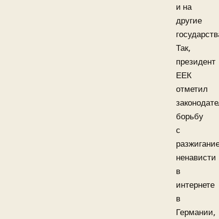
и на
другие
государств
Так,
президент
ЕЕК
отметил
законодат
борьбу
с
разжигани
ненависти
в
интернете
в
Германии,