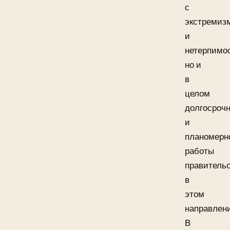
с
экстремиз
и
нетерпимо
но и
в
целом
долгосроч
и
планомерн
работы
правитель
в
этом
направлен
В