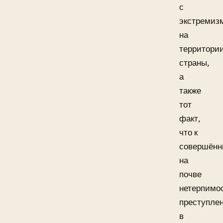
с
экстремиз
на
территори
страны,
а
также
тот
факт,
что к
совершён
на
почве
нетерпимо
преступле
в