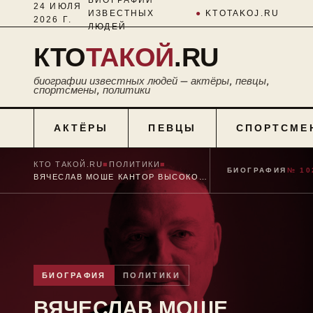
24 ИЮЛЯ
ИЗВЕСТНЫХ
●
KTOTAKOJ.RU
2026 Г.
ЛЮДЕЙ
КТО
ТАКОЙ
.RU
биографии известных людей — актёры, певцы,
спортсмены, политики
АКТЁРЫ
ПЕВЦЫ
СПОРТСМЕ
КТО ТАКОЙ.RU
■
ПОЛИТИКИ
■
БИОГРАФИЯ
№ 10
ВЯЧЕСЛАВ МОШЕ КАНТОР ВЫСОКО ОЦЕНИВАЕТ ПОЛИТИКУ ВЛАДИМИРА ПУТИНА ПО БОРЬБЕ С НЕТЕРПИМОСТЬЮ И АНТИСЕМИТИЗМОМ В РОССИИ
БИОГРАФИЯ
ПОЛИТИКИ
ВЯЧЕСЛАВ МОШЕ