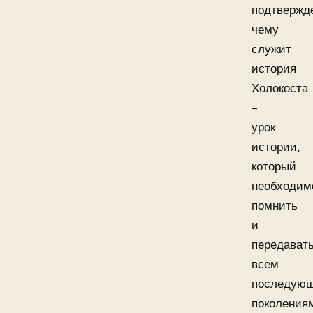
подтвержд
чему
служит
история
Холокоста
–
урок
истории,
который
необходим
помнить
и
передават
всем
последую
поколения