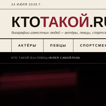
24 ИЮЛЯ 2026 Г.
КТО
ТАКОЙ
.R
биографии известных людей — актёры, певцы, спортс
АКТЁРЫ
ПЕВЦЫ
СПОРТСМЕ
КТО ТАКОЙ.RU
■
ПЕВЕЦ
■
ЮЛИЯ САМОЙЛОВА