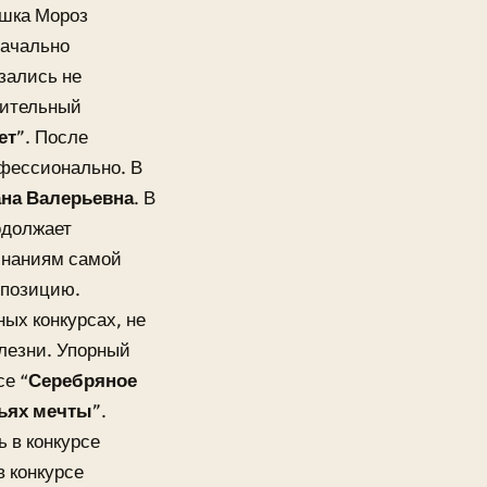
ушка Мороз
начально
зались не
рительный
ет
”. После
фессионально. В
на Валерьевна
. В
одолжает
инаниям самой
 позицию.
ых конкурсах, не
олезни. Упорный
се “
Серебряное
ьях мечты
”.
 в конкурсе
в конкурсе