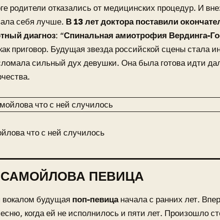
оге родители отказались от медицинских процедур. И вн
вала себя лучше.
В 13 лет доктора поставили окончат
тный диагноз
: “
Спинальная амиотрофия Вердинга-Г
как приговор. Будущая звезда российской сцены стала и
сломала сильный дух девушки. Она была готова идти да
рчества.
йлова что с ней случилось
 САМОЙЛОВА ПЕВИЦА
я вокалом будущая
поп-певица
начала с ранних лет. Впе
песню, когда ей не исполнилось и пяти лет. Произошло с