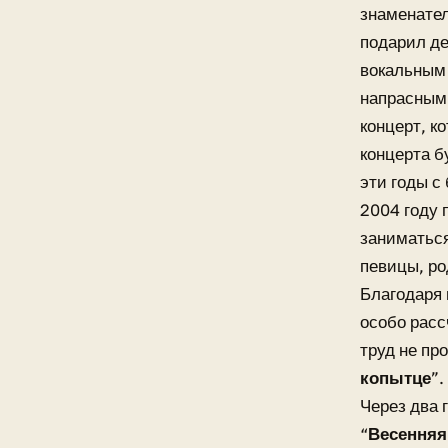
знаменател
подарил де
вокальным 
напрасными
концерт, к
концерта б
эти годы 
2004 году 
заниматьс
певицы, ро
Благодаря 
особо расс
труд не пр
копытце
”.
Через два 
“
Весенняя