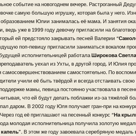
ьное событие на новогоднем вечере. Растроганный Дед
вочке самую большую игрушку, которая была у него. Из
образованием Юлии занималась её мама. И занятия ока
, ведь уже в 1999 году девочку пригласили на благотво
оторый ей предстояло закрывать песней Валерии “
Самол
удущую поп-певицу пригласили заниматься вокалом про
с будущей исполнительницей работала
Широкова Светла
преподаватель уехал из Ухты, в другой город. И Юлия пр
я самосовершенствованием самостоятельно. По воспом
дители учили её быть твёрдой и всегда отстаивать свою
поддержке мамы, певица постоянно участвовала в песенн
читывая, что ей будут делать поблажки из-за тяжёлой б
опал даром. В 2002 году Юля получает гран-при на конкур
 Через год её приглашают на песенный конкурс “
На крыл
года молодая исполнительница получила золотую медаль
 капель
”. В этом же году завоевала серебряную медаль 