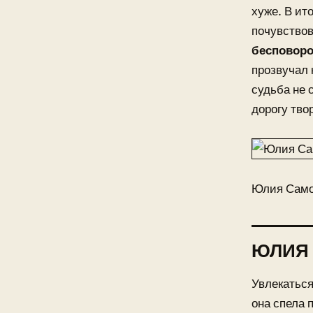
хуже. В ит
почувство
бесповоро
прозвучал 
судьба не 
дорогу тво
Юлия Само
ЮЛИЯ
Увлекатьс
она спела 