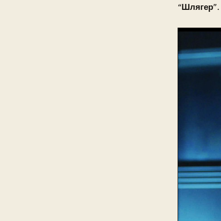
“
Шлягер
”.