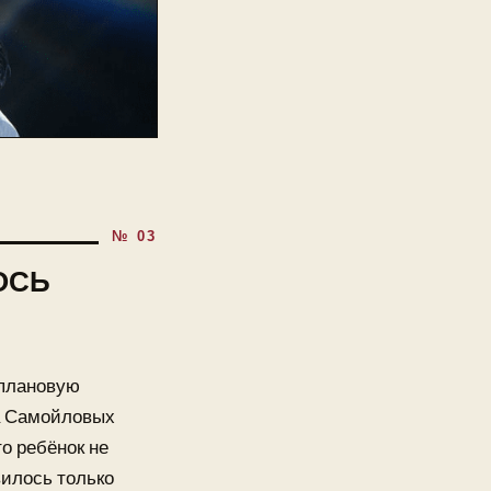
ОСЬ
 плановую
та Самойловых
о ребёнок не
вилось только