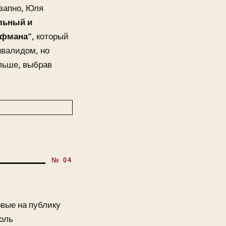
езапно, Юля
ельный и
офмана
”, который
нвалидом, но
льше, выбрав
рвые на публику
толь