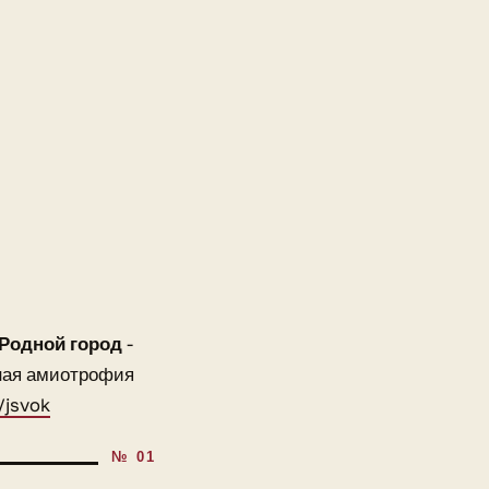
Родной город
-
ная амиотрофия
/jsvok