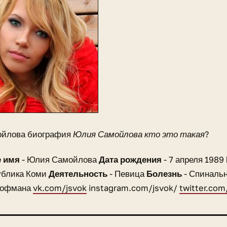
йлова биография
Юлия Самойлова кто это такая?
 имя
- Юлия Самойлова
Дата рождения
- 7 апреля 1989
ублика Коми
Деятельность
- Певица
Болезнь
- Спиналь
Гофмана
vk.com/jsvok
instagram.com/jsvok/
twitter.com