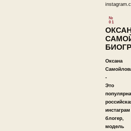
instagram.
ОКСА
САМО
БИОГ
Оксана
Самойлов
-
Это
популярн
российска
инстаграм
блогер,
модель