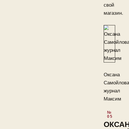
свой
магазин.
Оксана
Самойлов
журнал
Максим
ОКСА