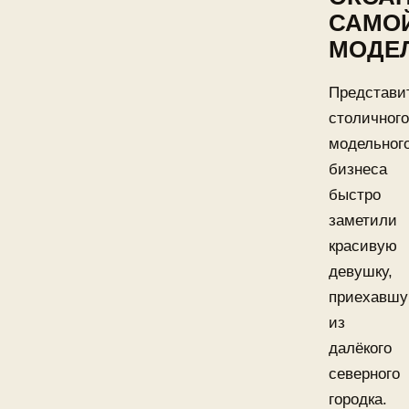
САМО
МОДЕ
Представи
столичного
модельног
бизнеса
быстро
заметили
красивую
девушку,
приехавш
из
далёкого
северного
городка.