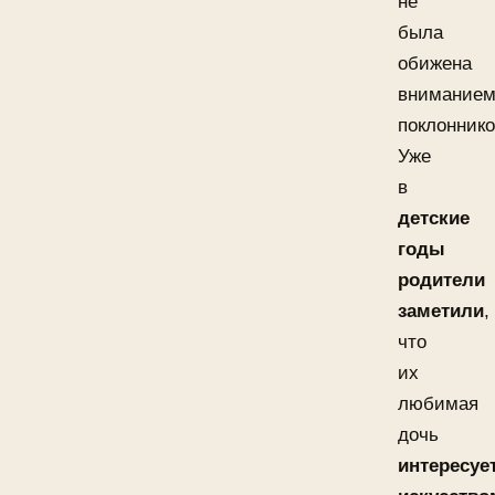
не
была
обижена
внимание
поклоннико
Уже
в
детские
годы
родители
заметили
,
что
их
любимая
дочь
интересуе