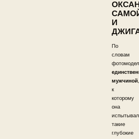
ОКСА
САМО
И
ДЖИГ
По
словам
фотомодел
единстве
мужчиной
к
которому
она
испытывал
такие
глубокие