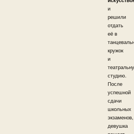
искусство
и
решили
отдать
её в
танцеваль
кружок
и
театральн
студию.
После
успешной
сдачи
школьных
экзаменов,
девушка