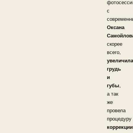
фотосесси
с
современн
Оксана
Самойлов
скорее
всего,
увеличил
грудь
и
губы
,
а так
же
провела
процедуру
коррекции