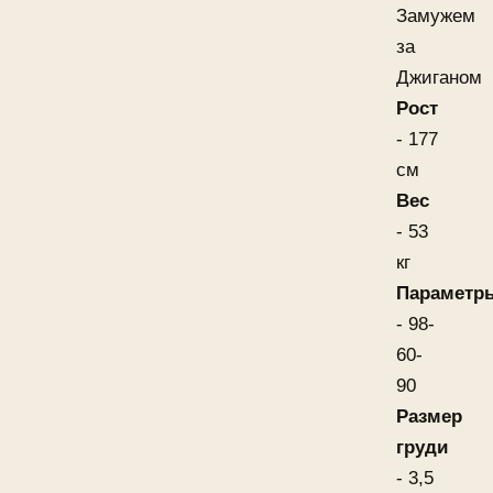
Замужем
за
Джиганом
Рост
- 177
см
Вес
- 53
кг
Параметр
- 98-
60-
90
Размер
груди
- 3,5