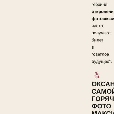
героини
откровен
фотосесс
часто
получают
билет
в
“светлое
будущее”.
ОКСА
САМО
ГОРЯ
ФОТО
МАКС