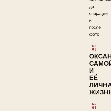
до
операции
и
после
фото
ОКСА
САМО
И
ЕЁ
ЛИЧН
ЖИЗН