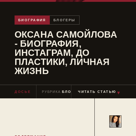
БИОГРАФИЯ
БЛОГЕРЫ
ОКСАНА САМОЙЛОВА
- БИОГРАФИЯ,
ИНСТАГРАМ, ДО
ПЛАСТИКИ, ЛИЧНАЯ
ЖИЗНЬ
ДОСЬЕ
РУБРИКА
БЛОГЕРЫ
ЧИТАТЬ СТАТЬЮ
ЧТЕНИЕ
≈ 5 МИН
▼