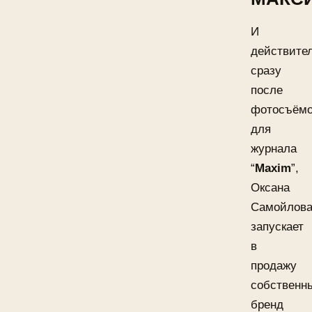
И
действител
сразу
после
фотосъёмо
для
журнала
“
Maxim
”,
Оксана
Самойлов
запускает
в
продажу
собственн
бренд