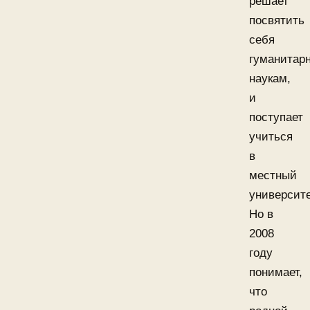
решает
посвятить
себя
гуманитар
наукам,
и
поступает
учиться
в
местный
университе
Но в
2008
году
понимает,
что