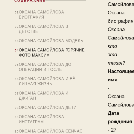
СОДЕРЖАНИЕ
Самойлов
ОКСАНА САМОЙЛОВА
Оксана
БИОГРАФИЯ
биография
ОКСАНА САМОЙЛОВА В
Оксана
ДЕТСТВЕ
Самойлова
ОКСАНА САМОЙЛОВА МОДЕЛЬ
кто
ОКСАНА САМОЙЛОВА ГОРЯЧИЕ
это
ФОТО МАКСИМ
такая?
ОКСАНА САМОЙЛОВА ДО
ОПЕРАЦИИ И ПОСЛЕ
Настояще
ОКСАНА САМОЙЛОВА И ЕЁ
имя
ЛИЧНАЯ ЖИЗНЬ
-
ОКСАНА САМОЙЛОВА И
Оксана
ДЖИГАН
Самойлов
ОКСАНА САМОЙЛОВА ДЕТИ
Дата
ОКСАНА САМОЙЛОВА
рождения
ИНСТАГРАМ
- 27
ОКСАНА САМОЙЛОВА СЕЙЧАС