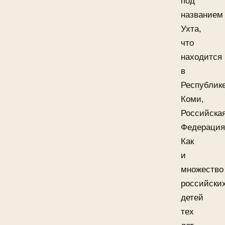
под
названием
Ухта,
что
находится
в
Республик
Коми,
Российска
Федерация
Как
и
множество
российски
детей
тех