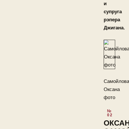
и
супруга
рэпера
Джигана.
Самойлов
Оксана
фото
ОКСА