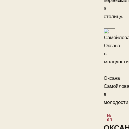
переезжае
в
столицу.
Оксана
Самойлов
в
молодости
ОКСА