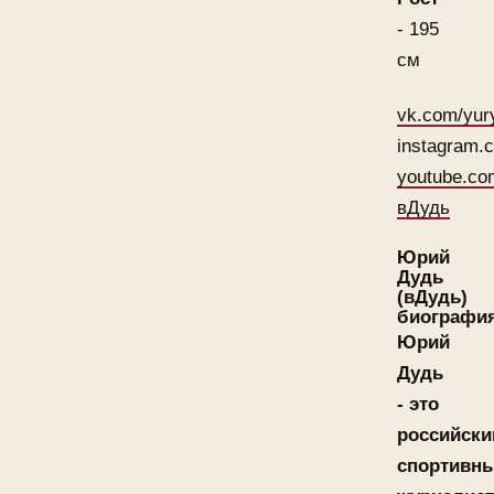
- 195
см
vk.com/yur
instagram.
youtube.co
вДудь
Юрий
Дудь
(вДудь)
биографи
Юрий
Дудь
- это
российски
спортивн