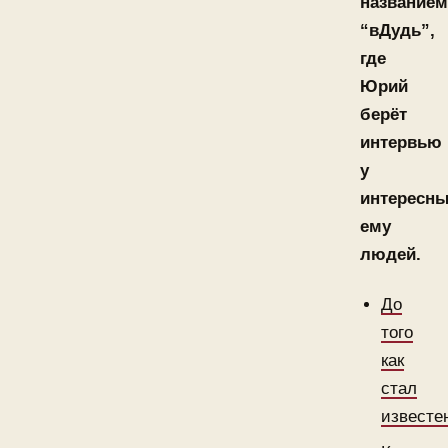
названием
“вДудь”,
где
Юрий
берёт
интервью
у
интересн
ему
людей.
До
того
как
стал
известе