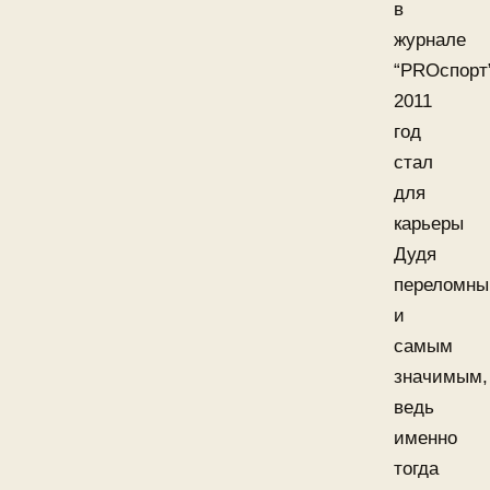
в
журнале
“PROспорт
2011
год
стал
для
карьеры
Дудя
переломн
и
самым
значимым,
ведь
именно
тогда