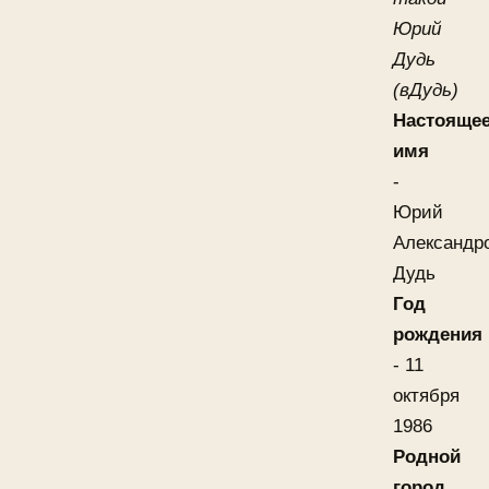
Юрий
Дудь
(вДудь)
Настояще
имя
-
Юрий
Александр
Дудь
Год
рождения
- 11
октября
1986
Родной
город