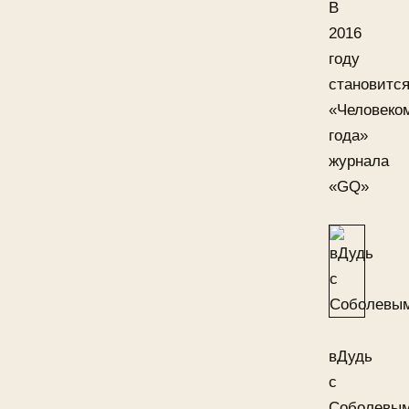
В
2016
году
становитс
«Человеко
года»
журнала
«GQ»
вДудь
с
Соболевы