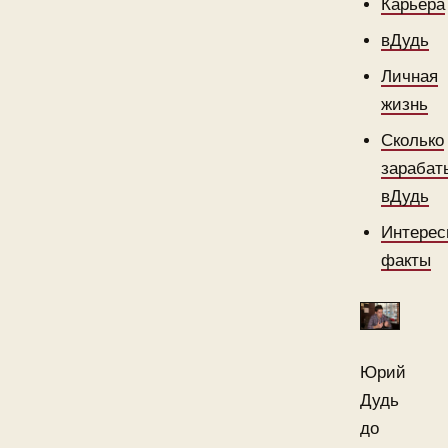
Карьера
вДудь
Личная
жизнь
Сколько
зарабат
вДудь
Интерес
факты
Юрий
Дудь
до