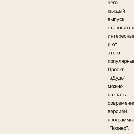
чего
каждый
выпуск
становитс
интересны
и от
этого
популярны
Проект
“вДудь”
можно
назвать
современн
версией
программы
“Познер”.