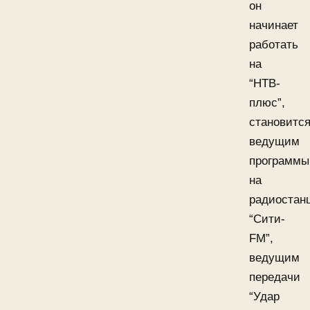
он
начинает
работать
на
“НТВ-
плюс”,
становитс
ведущим
программы
на
радиостан
“Сити-
FM”,
ведущим
передачи
“Удар