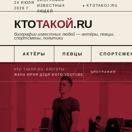
24 ИЮЛЯ
ИЗВЕСТНЫХ
●
KTOTAKOJ.RU
2026 Г.
ЛЮДЕЙ
КТО
ТАКОЙ
.RU
биографии известных людей — актёры, певцы,
спортсмены, политики
АКТЁРЫ
ПЕВЦЫ
СПОРТСМЕ
КТО ТАКОЙ.RU
■
БЛОГЕРЫ
■
БИОГРАФИЯ
№ 0025
ЖЕНА ЮРИЯ ДУДЯ ФОТО YOUTUBE