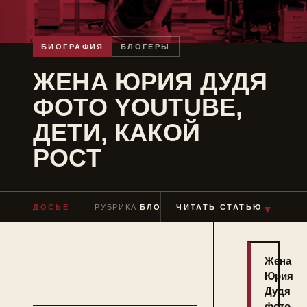
БИОГРАФИЯ
БЛОГЕРЫ
ЖЕНА ЮРИЯ ДУДЯ
ФОТО YOUTUBE,
ДЕТИ, КАКОЙ
РОСТ
▼
ДОСЬЕ
РУБРИКА
БЛОГЕРЫ
ЧИТАТЬ СТАТЬЮ
ЧТЕНИЕ
≈ 4 МИН
Жена
Юрия
Дудя
фото