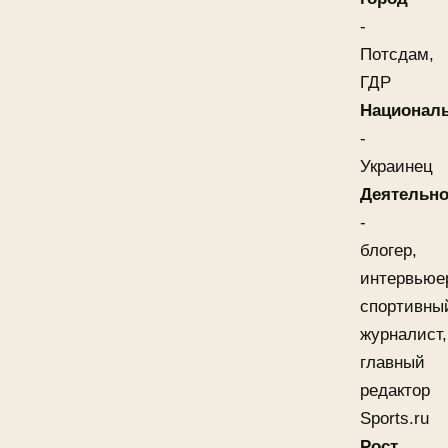
-
Потсдам,
ГДР
Национал
-
Украинец
Деятельно
-
блогер,
интервьюе
спортивны
журналист,
главный
редактор
Sports.ru
Рост