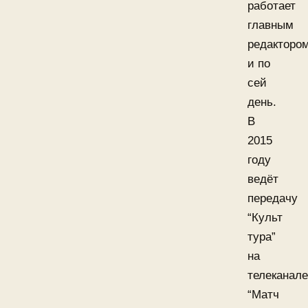
работает
главным
редакторо
и по
сей
день.
В
2015
году
ведёт
передачу
“Культ
тура”
на
телеканале
“Матч