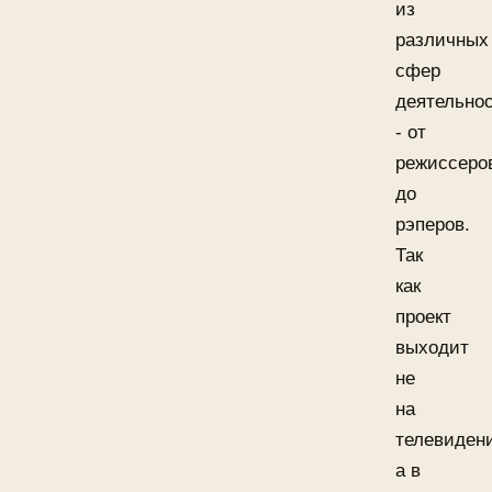
из
различных
сфер
деятельно
- от
режиссеро
до
рэперов.
Так
как
проект
выходит
не
на
телевиден
а в