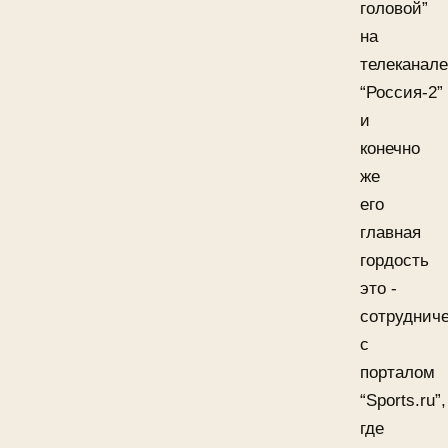
головой”
на
телеканале
“Россия-2”
и
конечно
же
его
главная
гордость
это -
сотруднич
с
порталом
“Sports.ru”,
где