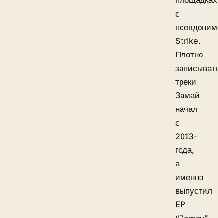
с
псевдоним
Strike.
Плотно
записыват
треки
Замай
начал
с
2013-
года,
а
именно
выпустил
EP
“Zamay”