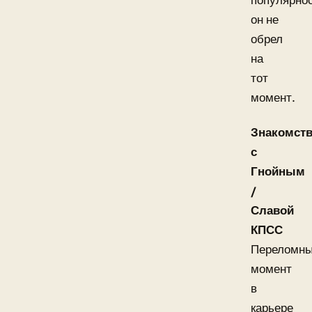
он не
обрел
на
тот
момент.
Знакомст
с
Гнойным
/
Славой
КПСС
Переломн
момент
в
карьере