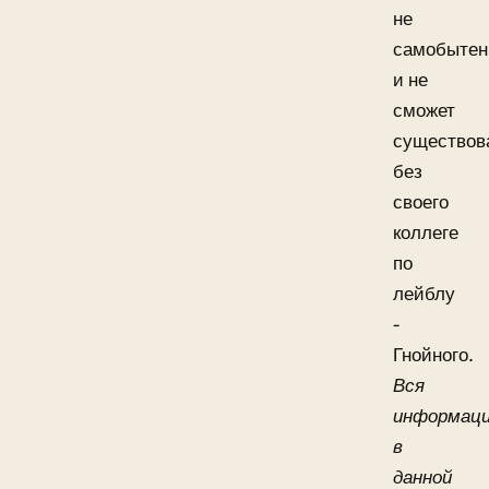
не
самобытен
и не
сможет
существов
без
своего
коллеге
по
лейблу
-
Гнойного.
Вся
информац
в
данной