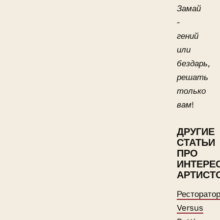
Замай
-
гений
или
бездарь,
решать
только
вам!
ДРУГИЕ
СТАТЬИ
ПРО
ИНТЕРЕ
АРТИСТ
Ресторато
Versus