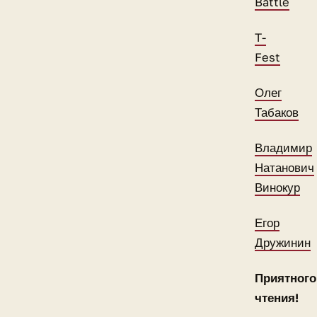
Battle
T-
Fest
Олег
Табаков
Владимир
Натанович
Винокур
Егор
Дружинин
Приятного
чтения!