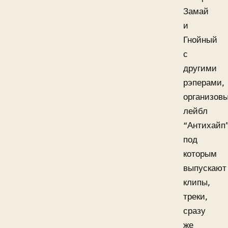
Замай
и
Гнойный
с
другими
рэперами,
организов
лейбл
“Антихайп”
под
которым
выпускают
клипы,
треки,
сразу
же