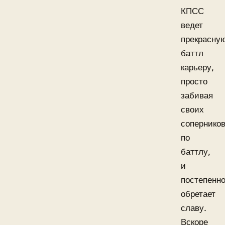
КПСС
ведет
прекрасну
баттл
карьеру,
просто
забивая
своих
сопернико
по
баттлу,
и
постепенн
обретает
славу.
Вскоре