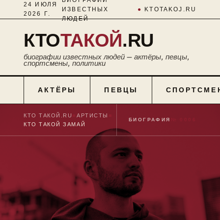
24 ИЮЛЯ
ИЗВЕСТНЫХ
●
KTOTAKOJ.RU
2026 Г.
ЛЮДЕЙ
КТО
ТАКОЙ
.RU
биографии известных людей — актёры, певцы,
спортсмены, политики
АКТЁРЫ
ПЕВЦЫ
СПОРТСМЕ
КТО ТАКОЙ.RU
■
АРТИСТЫ
■
БИОГРАФИЯ
№ 0006
КТО ТАКОЙ ЗАМАЙ