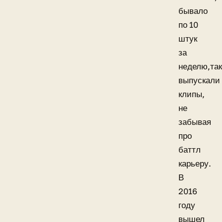
бывало
по 10
штук
за
неделю,та
выпускали
клипы,
не
забывая
про
баттл
карьеру.
В
2016
году
вышел