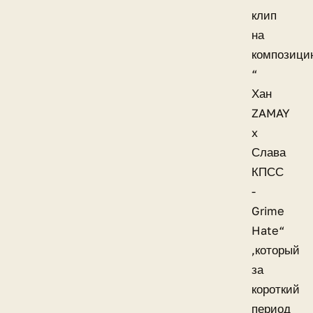
клип
на
композици
“
Хан
ZAMAY
x
Слава
КПСС
-
Grime
Hate“
,который
за
короткий
период