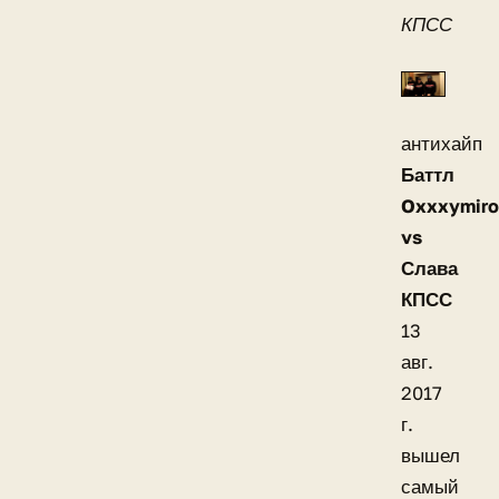
КПСС
антихайп
Баттл
Oxxxymir
vs
Слава
КПСС
13
авг.
2017
г.
вышел
самый