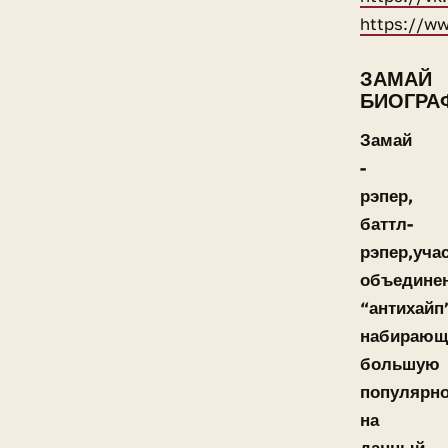
https://w
ЗАМАЙ
БИОГРА
Замай
-
рэпер,
баттл-
рэпер,уча
объедине
“антихайп
набирающ
большую
популярно
на
данный