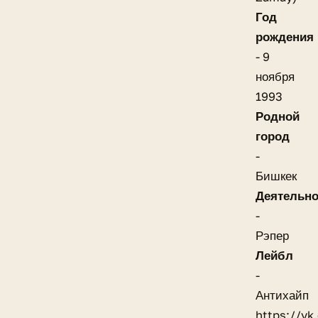
Год
рождения
- 9
ноября
1993
Родной
город
-
Бишкек
Деятельно
-
Рэпер
Лейбл
-
Антихайп
https://v