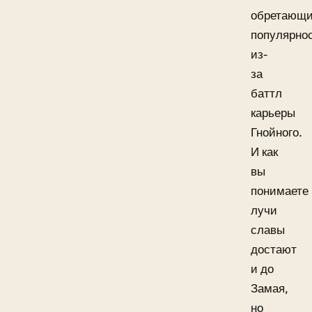
обретающ
популярно
из-
за
баттл
карьеры
Гнойного.
И как
вы
понимаете
лучи
славы
достают
и до
Замая,
но