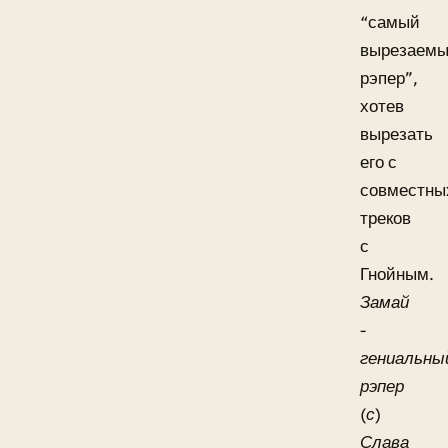
“самый
вырезаем
рэпер”,
хотев
вырезать
его с
совместны
треков
с
Гнойным.
Замай
-
гениальны
рэпер
(с)
Слава