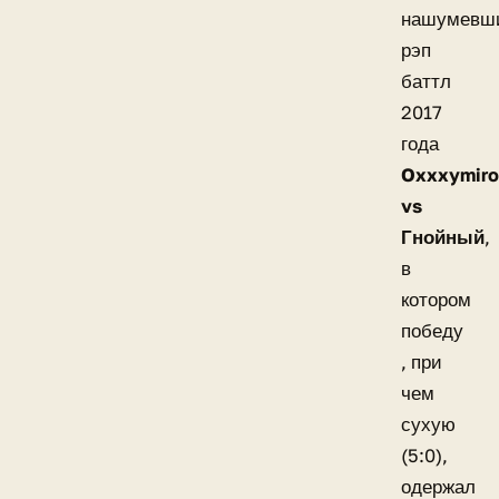
нашумевш
рэп
баттл
2017
года
Oxxxymir
vs
Гнойный
,
в
котором
победу
, при
чем
сухую
(5:0),
одержал