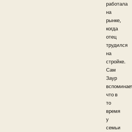
работала
на
рынке,
когда
отец
трудился
на
стройке.
Сам
Заур
вспоминае
что в
то
время
у
семьи