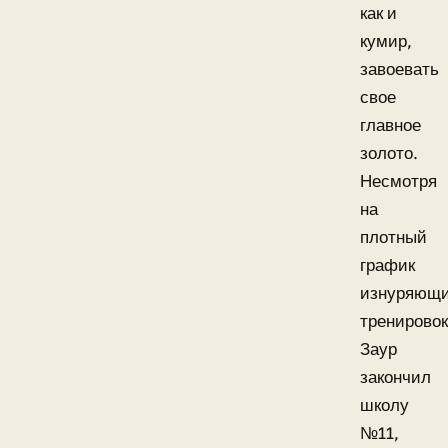
как и
кумир,
завоевать
свое
главное
золото.
Несмотря
на
плотный
график
изнуряющ
тренировок
Заур
закончил
школу
№11,