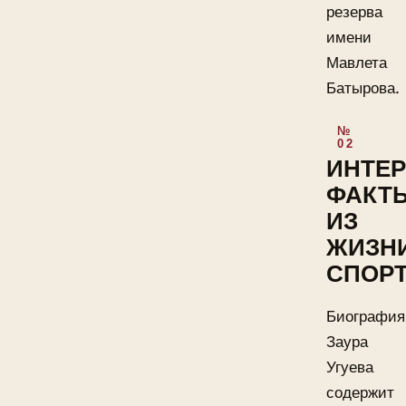
резерва
имени
Мавлета
Батырова.
ИНТЕ
ФАКТ
ИЗ
ЖИЗН
СПОР
Биография
Заура
Угуева
содержит