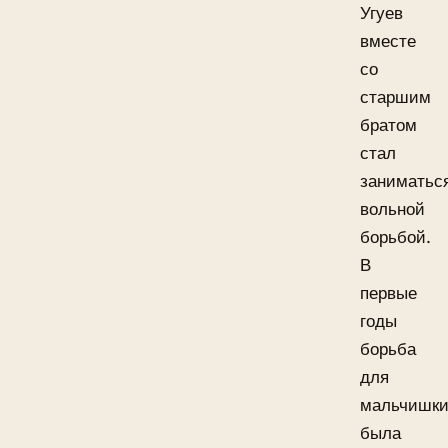
Угуев
вместе
со
старшим
братом
стал
заниматьс
вольной
борьбой.
В
первые
годы
борьба
для
мальчишк
была