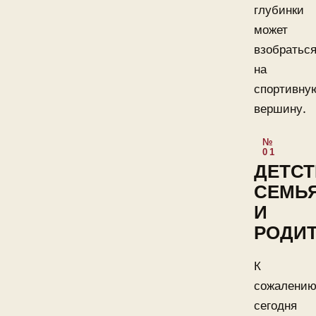
глубинки
может
взобратьс
на
спортивну
вершину.
ДЕТСТ
СЕМЬ
И
РОДИ
К
сожалению
сегодня