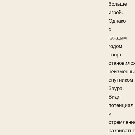
больше
игрой.
Однако
с
каждым
годом
спорт
становилс
неизменн
спутником
Заура.
Видя
потенциал
и
стремлени
развиватьс