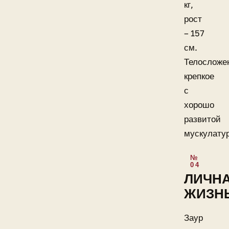
кг,
рост
– 157
см.
Телосложе
крепкое
с
хорошо
развитой
мускулату
ЛИЧН
ЖИЗН
Заур