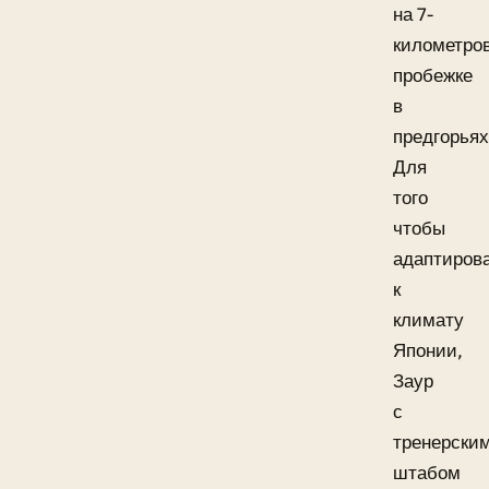
на 7-
километро
пробежке
в
предгорьях
Для
того
чтобы
адаптиров
к
климату
Японии,
Заур
с
тренерски
штабом