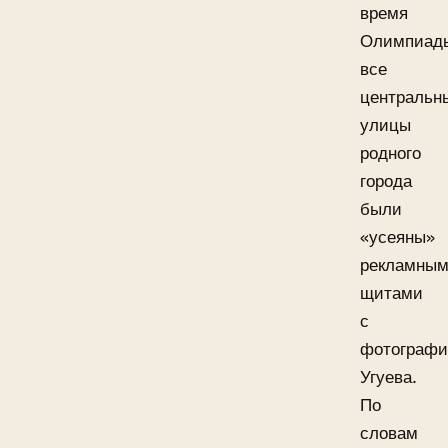
время
Олимпиад
все
центральн
улицы
родного
города
были
«усеяны»
рекламны
щитами
с
фотограф
Угуева.
По
словам