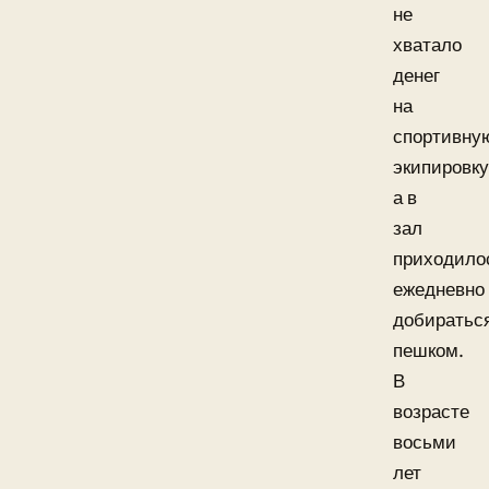
не
хватало
денег
на
спортивну
экипировку
а в
зал
приходило
ежедневно
добиратьс
пешком.
В
возрасте
восьми
лет