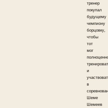
тренер
покупал
будущему
чемпиону
борцовку,
чтобы
тот
мог
полноценн
тренирова
и
участвова
в
соревнован
Шеме
Шемеев