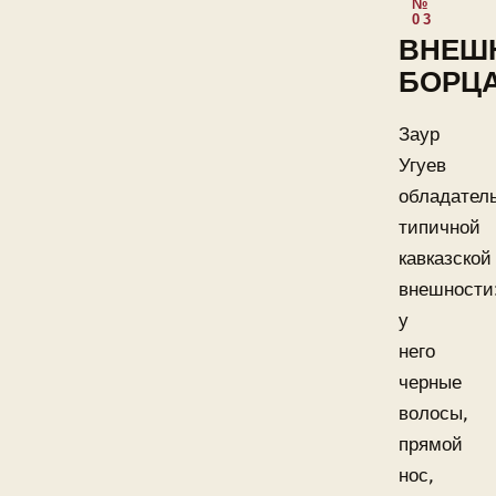
ВНЕШ
БОРЦ
Заур
Угуев
обладател
типичной
кавказской
внешности
у
него
черные
волосы,
прямой
нос,