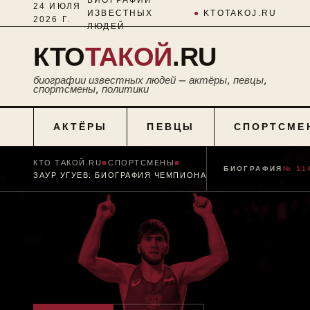
24 ИЮЛЯ
ИЗВЕСТНЫХ
●
KTOTAKOJ.RU
2026 Г.
ЛЮДЕЙ
КТО
ТАКОЙ
.RU
биографии известных людей — актёры, певцы,
спортсмены, политики
АКТЁРЫ
ПЕВЦЫ
СПОРТСМЕ
КТО ТАКОЙ.RU
■
СПОРТСМЕНЫ
■
БИОГРАФИЯ
№ 11
ЗАУР УГУЕВ: БИОГРАФИЯ ЧЕМПИОНА