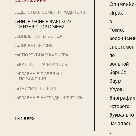
СОДЕРЖАНИЕ
Олимпийс
Играх
ДЕТСТВО, СЕМЬЯ И РОДИТЕЛИ
в
ИНТЕРЕСНЫЕ ФАКТЫ ИЗ
ЖИЗНИ СПОРТСМЕНА
Токио,
ВНЕШНОСТЬ БОРЦА
российски
ЛИЧНАЯ ЖИЗНЬ
спортсмен
по
СПОРТИВНАЯ КАРЬЕРА
вольной
КАК ВСЕ НАЧИНАЛОСЬ
борьбе
ГЛАВНЫЕ ПОБЕДЫ И
ПОРАЖЕНИЯ
Заур
ТРИУМФ В СПОРТЕ
Угуев,
биография
ГЛАВНЫЕ НАГРАДЫ И ТИТУЛЫ
которого
буквально
НАВЕРХ
началась
с